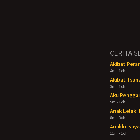
CERITA S
Akibat Pera
4m - 1ch
Akibat Tsun
3m - 1ch
Aku Penggan
5m - 1ch
Anak Lelaki 
8m - 3ch
Anakku say
11m - 1ch