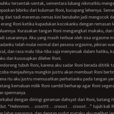
buhku tersentak-sentak, sementara lubang nikmatklu men
epaskan bibirku dari kuluman Roni, kucupang lehernya. Sem
ng dari tadi meremas-remas kini berubahn jadi mengocok d
luannya. Kurasakan tangan Roni mengangkat mukaku, dan 
adi sasarannya. Aku yang masih terbuai oleh sisa orgasme m
badanku telah mulai normal dari pesona orgasme, pikiran wa
ul, dan rasa malu tiba-tiba saja menyeruak dalam hatiku, ka
ku dan kususupkan dileher Roni.
coba menjauhinya mungkin justru akan membuat Roni bertin
arena itu aku justru memusatkan perhatianku pada tangan y
tang kemaluan milik Roni sambil berharap agar Roni seger
n spermanya.
ut. “Hehmmm… croottt… crooot… crooot…” tujuh kali R
 lahar panasnya, dan dengan sudut mataku aku melihat ja