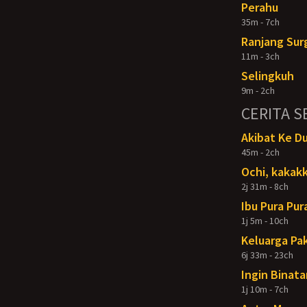
Perahu
35m - 7ch
Ranjang Sur
11m - 3ch
Selingkuh
9m - 2ch
CERITA S
Akibat Ke D
45m - 2ch
Ochi, kakakk
2j 31m - 8ch
Ibu Pura Pur
1j 5m - 10ch
Keluarga Pak
6j 33m - 23ch
Ingin Binata
1j 10m - 7ch