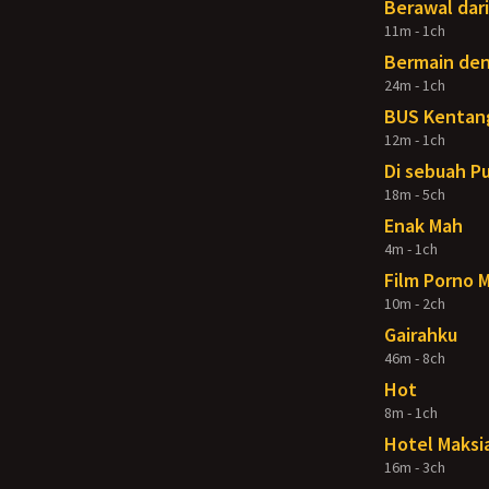
Berawal dari
11m - 1ch
Bermain de
24m - 1ch
BUS Kentan
12m - 1ch
Di sebuah P
18m - 5ch
Enak Mah
4m - 1ch
Film Porno 
10m - 2ch
Gairahku
46m - 8ch
Hot
8m - 1ch
Hotel Maksi
16m - 3ch