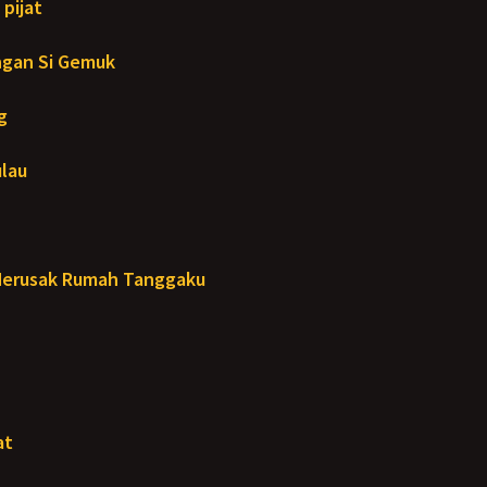
 pijat
ngan Si Gemuk
g
ulau
Merusak Rumah Tanggaku
at