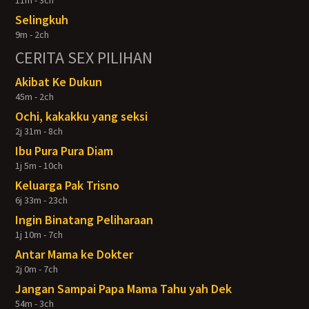
11m - 3ch
Selingkuh
9m - 2ch
CERITA SEX PILIHAN
Akibat Ke Dukun
45m - 2ch
Ochi, kakakku yang seksi
2j 31m - 8ch
Ibu Pura Pura Diam
1j 5m - 10ch
Keluarga Pak Trisno
6j 33m - 23ch
Ingin Binatang Peliharaan
1j 10m - 7ch
Antar Mama ke Dokter
2j 0m - 7ch
Jangan Sampai Papa Mama Tahu yah Dek
54m - 3ch