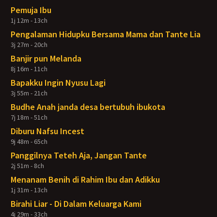
Pemuja Ibu
1j 12m - 13ch
Pengalaman Hidupku Bersama Mama dan Tante Lia
3j 27m - 20ch
Banjir pun Melanda
8j 16m - 11ch
Bapakku Ingin Nyusu Lagi
3j 55m - 21ch
Budhe Anah janda desa bertubuh ibukota
7j 18m - 51ch
Diburu Nafsu Incest
9j 48m - 65ch
Panggilnya Teteh Aja, Jangan Tante
2j 51m - 8ch
Menanam Benih di Rahim Ibu dan Adikku
1j 31m - 13ch
Birahi Liar - Di Dalam Keluarga Kami
4j 29m - 33ch