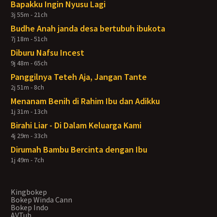
Bapakku Ingin Nyusu Lagi
3j 55m - 21ch
Budhe Anah janda desa bertubuh ibukota
7j 18m - 51ch
Diburu Nafsu Incest
9j 48m - 65ch
Panggilnya Teteh Aja, Jangan Tante
2j 51m - 8ch
Menanam Benih di Rahim Ibu dan Adikku
1j 31m - 13ch
Birahi Liar - Di Dalam Keluarga Kami
4j 29m - 33ch
Dirumah Bambu Bercinta dengan Ibu
1j 49m - 7ch
Kingbokep
Bokep Winda Cann
Bokep Indo
AVTub