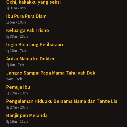
Ochi, kakakku yang seksi
2j 31m - 8ch
Ibu Pura Pura Diam
1j 5m - 10ch
Keluarga Pak Trisno
6j 33m - 23ch
Ingin Binatang Peliharaan
1j 10m - 7ch
Antar Mama ke Dokter
2j 0m - 7ch
Jangan Sampai Papa Mama Tahu yah Dek
54m - 3ch
Pemuja Ibu
1j 12m - 13ch
Pengalaman Hidupku Bersama Mama dan Tante Lia
3j 27m - 20ch
Banjir pun Melanda
8j 16m - 11ch