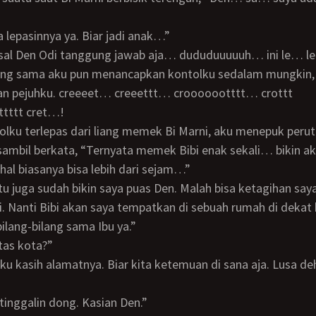
aja lepasinnya ya. Biar jadi anak…”
asal Den Odi tanggung jawab aja… dududuuuuuh… ini le… l
 pejuhku. creeeet… creeettt… crooooootttt… crottt
tttt cret…!
sambil berkata, “Ternyata memek Bibi enak sekali… bikin a
l biasanya bisa lebih dari sejam…”
tu juga sudah bikin saya puas Den. Malah bisa ketagihan saya
bilang-bilang sama Ibu ya.”
atas kota?”
ditinggalin dong. Kasian Den.”