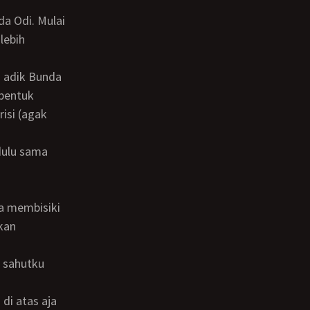
lebih
 bentuk
isi (agak
kan