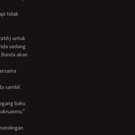
unda sedang
h Bunda akan
-lukisanmu.”