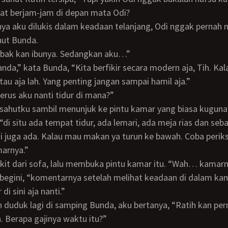
lat berjam-jam di depan mata Odi?
hut Bunda.
u Mbak kan ibunya. Sedangkan aku…”
tau aja lah. Yang penting jangan sampai hamil aja.”
rus aku nanti tidur di mana?”
, “di situ ada tempat tidur, ada lemari, ada meja rias dan seb
juga ada. Kalau mau makan ya turun ke bawah. Coba periks
arnya.”
egini, “komentarnya setelah melihat keadaan di dalam kam
di sini aja nanti.”
. Berapa gajinya waktu itu?”