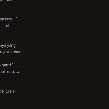
epassss…”
ku gak tahan
 nanti.”