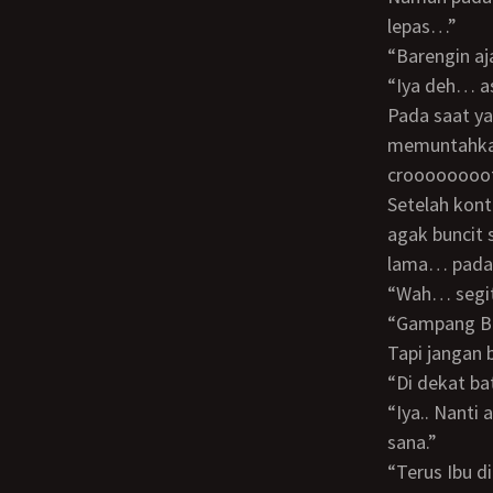
lepas…”
“Barengin 
“Iya deh… 
Pada saat yang sama aku pun menancapkan kontolku sedalam mungkin, sambil
memuntahkan
croooooooot
Setelah kontolku terlepas dari liang memek Bi Marni, aku menepuk perutnya yang
agak buncit 
lama… padaha
“Wah… segi
“Gampang Bi. Nanti Bibi akan saya tempatkan di sebuah rumah di dekat batas kota.
Tapi jangan 
“Di dekat b
“Iya.. Nanti aku kasih alamatnya. Biar kita ketemuan di sana aja. Lusa deh kita ke
sana.”
“Terus Ibu 