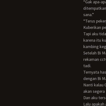
“Gak apa-apa. Ibu kan bisa nyari pembantu lain nanti. Yang penting Bibi akan
ditempatkan 
sana.”
“Terus pek
Kuberikan p
Tapi aku tidak bisa ngobrol berkepanjangan, karena takut Bunda keburu datang.
karena itu k
kambing ke
Setelah Bi Marni keluar dan menuju dapur, aku pun pergi ke gudang. Ingin melihat
rekaman cct
tadi.
Ternyata hasilnya sempurna. Sesuai dengan keinginanku. Adegan persetubuhanku
dengan Bi Ma
Nanti kalau Gustav datang dan diajak masuk oleh Bunda ke kamar depan itu, aku
akan segera 
Dan aku te
Lalu apakah aku akan melihat Bunda disetubuhi oleh Gustav kelak? Entahlah. Soalnya