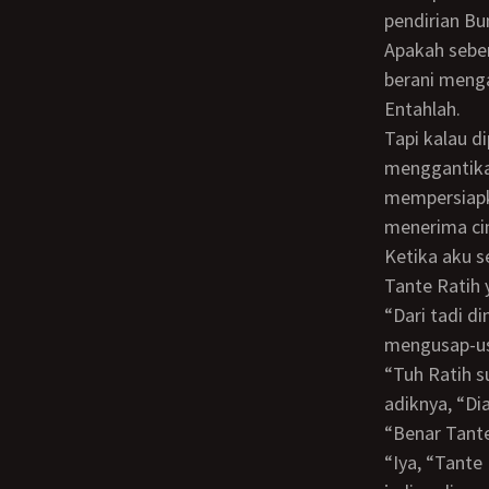
pendirian Bu
Apakah sebenarnya Bunda itu menerima cinta Gustav di dalam hatinya, tapi tidak
berani meng
Entahlah.
Tapi kalau dipikir lebih jauh lagi… Bunda mau mengajak adiknya (Tante Ratih) untuk
menggantika
mempersiapk
menerima ci
Ketika aku sedang makan sop kambing buatan Bi Marni, Bunda datang bersama
Tante Ratih 
“Dari tadi dimasakin sop kambing, barui dimakan sekarang?!” tanya Bunda sambil
mengusap-us
“Tuh Ratih sudah mau menerima tawaran kita,” kata Bunda sambil memegang bahu
adiknya, “Dia
“Benar Tan
“Iya, “Tante Ratih mengangguk sambil tersenyum, “Daripada nganggur mendingan