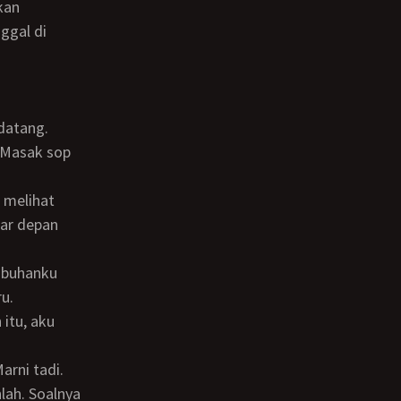
ggal di
. Masak sop
mar depan
u.
arni tadi.