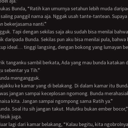
del aja.”
 saling panggil nama aja. Nggak usah tante-tantean. Supaya 
n bekerjasama nanti.”
ntik daripada Bunda. Sekilas pun aku bisa menilai pula, bahwa
up ideal… tinggi langsing, dengan bokong yang lumayan ber
 sebentar ya Tih.”
k Bunda mengangguk.
“Awas jangan sampai keceplosan ngomong. Bunda merahasia
haisa kita. Jangan sampai ngompong sama Ratih ya.”
bisik juga.