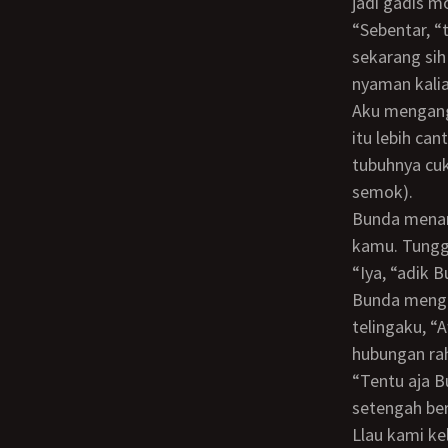
jadi gadis mo
“Sebentar, “tukas Bunda, “Ratih kan umurnya setahun lebih muda daripada Odi. Mulai
sekarang sih
nyaman kalia
Aku mengangguk. Tapi dengan sekilas saja aku sudah bisa menilai bahwa adik Bunda
itu lebih ca
tubuhnya cuk
semok).
Bunda menarik tanganku sambil berkata, Ada yang mau bunda katakan dulu sama
kamu. Tunggu
“Iya, “adi
Bunda mengajakku ke kamar yang di belakang. Di dalam kamar itu Bunda membisiki
telingaku, 
hubungan ra
“Tentu aja Bunda. Soal itu sih jangan takut. Mulutku bukan ember bocor,” sahutku
setengah ber
Llau kami keluar lagi dari kamar belakang, “Kalau begitu, kita ngobrolnya di atas aja