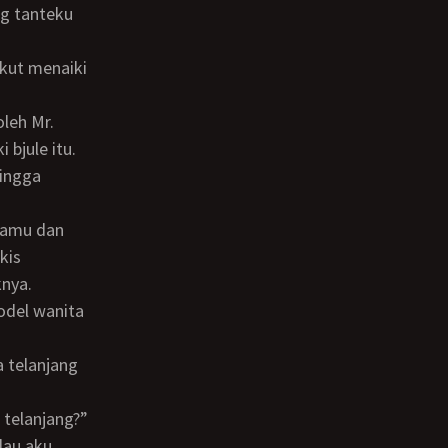
ng tanteku
 bjule itu.
hingga
kis
knya.
 telanjang?”