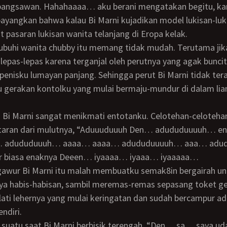
 bangsawan. Hahahaaaa… aku berani mengatakan begitu, ka
angkan bahwa kalau Bi Marni kujadikan model lukisan-luki
 pasaran lukisan wanita telanjang di Eropa kelak.
 lepas-lepas karena terganjal oleh perutnya yang agak buncit
enisku lumayan panjang. Sehingga perut Bi Marni tidak ter
gerakan kontolku yang mulai bermaju-mundur di dalam li
ntaran dari mulutnya, “Aduuuduuuh Den… adududuuuuh… 
i… adududuuuh… aaaa… aaaa… adududuuuuh… aaa… adu
ar biasa enaknya Deeen… iyaaaa… iyaaa… iyaaaaa…
a habis-habisan, sambil meremas-remas sepasang toket g
lati lehernya yang mulai keringatan dan sudah bercampur a
ndiri.