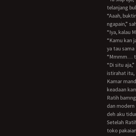
telanjang bu
“Aaah, buktinya aku dilukis dalam keadaan telanjang, Odi nggak pernah ngapa-
ngapain,” sa
“Iya, kala
“Kamu kan janda,” kata Bunda, “Kita berfikir secara modern aja, Tih. Kalau Odi nafsu
ya tau sama 
“Mmmm… te
“Di situ aja,” sahutku sambil menunjuk ke pintu kamar yang biasa kugunakan untuk
istirahat itu
Kamar mandi 
keadaan kam
Ratih bamngkit dari sofa, lalu membuka pintu kamar itu. “Wah… kamarnya lengkap
dan modern b
deh aku tidur 
Setelah Ratih duduk lagi di samping Bunda, aku bertanya, “Ratih kan pernah kerja di
toko pakaian