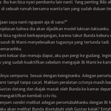
di sebuah rumah bersama wanita lain yang sudah duluan tin
erjaan saya nanti ngapain aja di sana?”
enjelasan bahwa dia akan dijadikan model lukisan-lukisanku.
usuruh Bi Marni menyelesaikan tugasnya yang tertunda tadi
gemaranhku.
v yang sudah kuaktifkan sebelum mengajak Bi Marni ke ka
rni tampil tanpa cacat. Maklum peralatan cctvnya masih bar
mengaktifkan kembali cctv itu.
rsenyum sendiri melihat adegan persetububhanku dengan Bi M