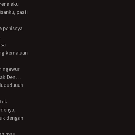
rena aku
sanku, pasti
.
asa
ang kemaluan
enak Den…
dududuuuh
edenya,
duk dengan