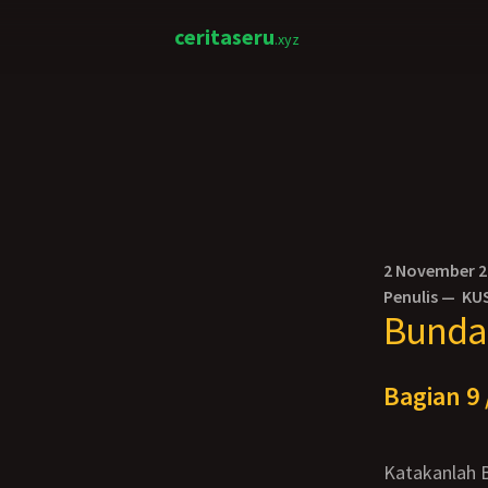
ceritaseru
.xyz
2 November 
Penulis —
KU
Bunda 
Bagian 9 
Katakanlah Bi Marni ini laksana mutiara di dalam lumpur bagiku. Statusnya jelata, tapi