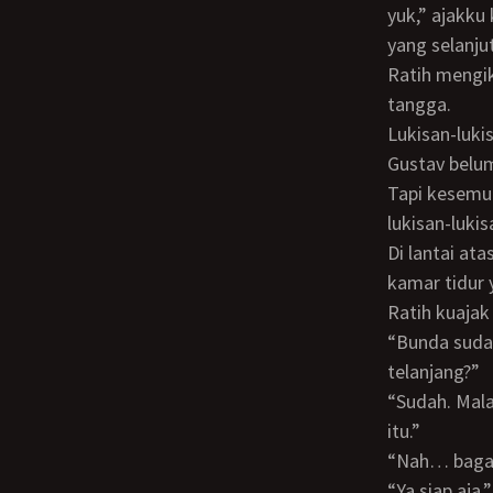
yuk,” ajakk
yang selanju
Ratih mengikuti langkahku di tangga menuju lantai atas itu. Bunda juga ikut menaiki
tangga.
Lukisan-lukisan yang memakai Bunda sebagai model dan sudah dibayar oleh Mr.
Gustav belum 
Tapi kesemua
lukisan-lukis
Di lantai atas itu bukan hanya ada studio untuk melukis. Ada juga ruang tamu dan
kamar tidur 
Ratih kuaja
“Bunda sudah menjelaskan bahwa Tante… eh Ratih ini akan dijadikan model wanita
telanjang?”
“Sudah. Malah bunda bilang tadinya bunda sendiri yang jadi model wanita telanjang
itu.”
“Nah… bag
“Ya siap aja,” sahut Ratih tersipu, “Tapi yakin Odi nggak bakalan nafsu kalau aku