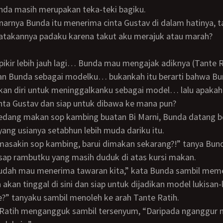
nda masih merupakan teka-teki bagiku.
atakannya padaku karena takut aku merajuk atau marah?
n Bunda sebagai modelku… bukankah itu berarti bahwa B
an diri untuk meninggalkanku sebagai model… lalu apaka
nta Gustav dan siap untuk dibawa ke mana pun?
yang usianya setabhun lebih muda dariku itu.
ap rambutku yang masih duduk di atas kursi makan.
 akan tinggal di sini dan siap untuk dijadikan model lukisan
te?” tanyaku sambil menoleh ke arah Tante Ratih.