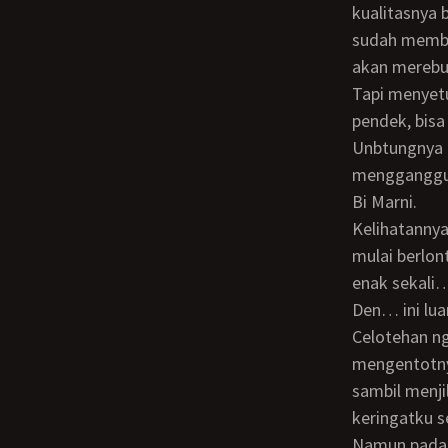
kualitasnya
sudah membay
akan merebut
Tapi menyetubuhi wanita chubby itu memang tidak mudah. Terutama jika penisnya
pendek, bisa
Unbtungnya p
mengganggu 
Bi Marni.
Kelihatannya Bi Marni sangat menikmati entotanku. Celotehan-celotehan ngawur
mulai berlo
enak sekal
Den… ini lu
Celotehan ngawur Bi Marni itu malah membuatku semak8in bergairah untuk
mengentotny
sambil menji
keringatku se
Namun pada suatu saat Bi Marni berbisik terengah, “Den… sa… saya udah mau