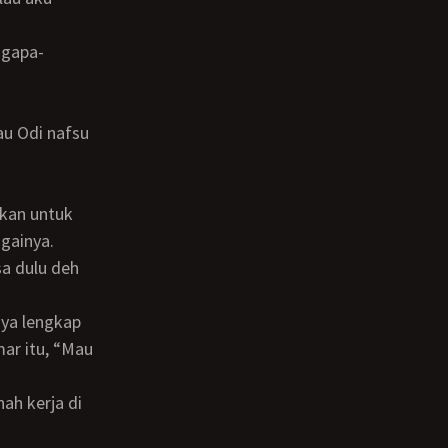
againya.
a dulu deh
ar itu, “Mau