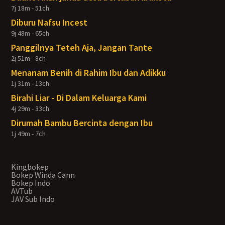
7j 18m - 51ch
Diburu Nafsu Incest
9j 48m - 65ch
Panggilnya Teteh Aja, Jangan Tante
2j 51m - 8ch
Menanam Benih di Rahim Ibu dan Adikku
1j 31m - 13ch
Birahi Liar - Di Dalam Keluarga Kami
4j 29m - 33ch
Dirumah Bambu Bercinta dengan Ibu
1j 49m - 7ch
Kingbokep
Bokep Winda Cann
Bokep Indo
AVTub
JAV Sub Indo