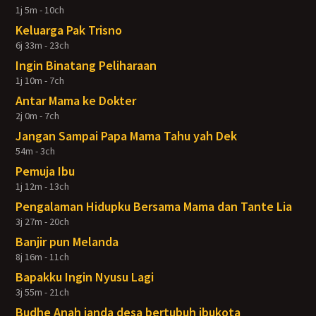
1j 5m - 10ch
Keluarga Pak Trisno
6j 33m - 23ch
Ingin Binatang Peliharaan
1j 10m - 7ch
Antar Mama ke Dokter
2j 0m - 7ch
Jangan Sampai Papa Mama Tahu yah Dek
54m - 3ch
Pemuja Ibu
1j 12m - 13ch
Pengalaman Hidupku Bersama Mama dan Tante Lia
3j 27m - 20ch
Banjir pun Melanda
8j 16m - 11ch
Bapakku Ingin Nyusu Lagi
3j 55m - 21ch
Budhe Anah janda desa bertubuh ibukota