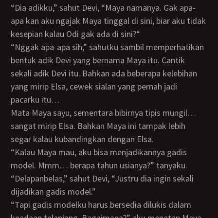
“Dia adikku,” sahut Devi, “Maya namanya. Gak apa-
apa kan aku ngajak Maya tinggal di sini, biar aku tidak
kesepian kalau Odi gak ada di sini?“
“Nggak apa-apa sih,” sahutku sambil memperhatikan
bentuk adik Devi yang bernama Maya itu. Cantik
sekali adik Devi itu. Bahkan ada beberapa kelebihan
yang mirip Elsa, cewek sialan yang pernah jadi
pacarku itu…
Mata Maya sayu, sementara bibirnya tipis mungil…
sangat mirip Elsa. Bahkan Maya ini tampak lebih
segar kalau kubandingkan dengan Elsa.
“Kalau Maya mau, aku bisa menjadikannya gadis
model. Mmm… berapa tahun usianya?” tanyaku.
“Delapanbelas,” sahut Devi, “Justru dia ingin sekali
dijadikan gadis model.”
“Tapi gadis modelku harus bersedia dilukis dalam
keadaan telanjang. Bagaimana?” aku menatap Maya