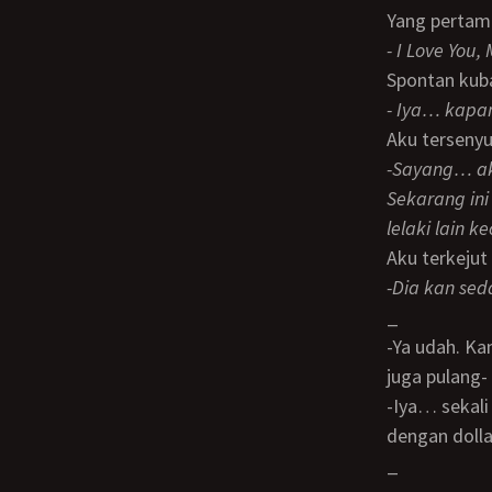
Yang pertama
- I Love You
Spontan kub
- Iya… kapa
Aku terseny
-Sayang… aku sjudah pulang ke studio. Aku tidak mau dianggap wanita panggilan.
Sekarang ini
lelaki lain 
Aku terkeju
-Dia kan se
_
-Ya udah. Kamu tidur aja di studio ya. Aku sedang di rumah teman lama. Besok pagi
juga pulang-
-Iya… sekali lagi, di dunia ini hanya kamu yang kucintai, Odi. Aku tidak tertarik
dengan doll
_