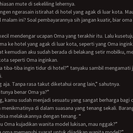
hiasan mute di sekeliling lehernya.
 malam ini? Soal pembayarannya sih jangan kuatir, biar oma 
ke hotel yang agak di luar kota, seperti yang Oma ingink
 kota seperti Oma inginkan.
i.
ng aja. Tanpa rasa takut diketahui orang lain,” sahutnya.
gitunya benar Oma ya?”
n menikmatinya di dalam suasana yang tenang sekali. Baran
a bisa melakukannya dengan tenang. “
au Oma kujadikan wanita model lukisan, mau nggak?”
a oma memenuhi syarat untuk dijadikan wanita model?”