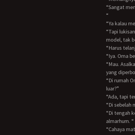
“Sangat memenuhi syarat. Karena bentuk tubuh Oma bagus, wajah Oma juga cantik.
“
“Ya kalau 
“Tapi lukisannya bukan lukisan biasa, Oma. Pada waktu Oma sedang kujadikan
model, tak b
“Harus tela
“Iya. Oma b
“Mau. Asalkan dilukisnya di dalam ruang tertutup dan terkunci. Tidak ada orang luar
yang diperbo
“Di rumah Oma ada ruangan yang masuk cahaya matahari tapi tidak bisa dilihat dari
luar?”
“Ada, tapi 
“Di sebelah
“Di tengah kebun ada pondok yang biasa dipakai tempat makan oleh kakekmu
almarhum. “
“Cahaya mataharinya bisa masuk banyak? Maksudku supaya terang pada waktu