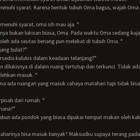
memenuhi syarat, oma sih mau aja. “
oleh ada seutas benang pun melekat di tubuh Oma. “
njang bulat?”
ersedia kulukis dalam keadaan telanjang?”
lehkan masuk. “
terpisah dari rumah. “
 mana?”