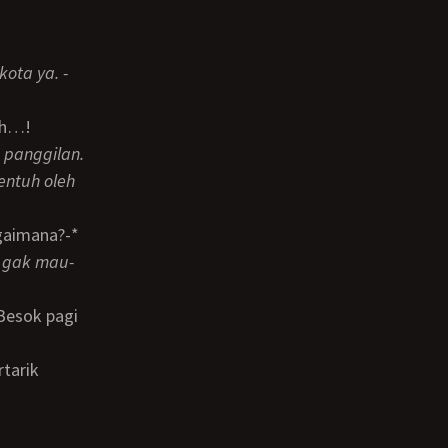
kota ya. -
tih…!
entuh oleh
agaimana?-*
a gak mau-