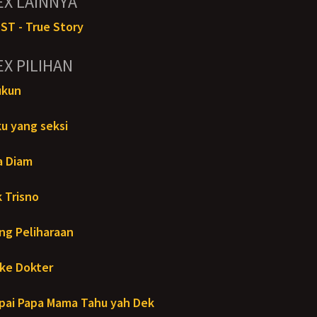
EX LAINNYA
ST - True Story
EX PILIHAN
ukun
u yang seksi
a Diam
 Trisno
ng Peliharaan
ke Dokter
ai Papa Mama Tahu yah Dek