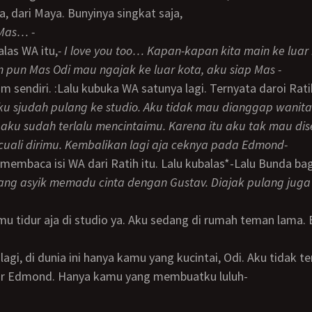
, dari Maya. Bunyinya singkat saja,
, Mas… -
alas WA itu,
- I love you too… Kapan-kapan kita main ke luar 
n pun Mas Odi mau ngajak ke luar kota, aku siap Mas -
um sendiri. :Lalu kubuka WA satunya lagi. Ternyata daroi Ra
 aku sudah terlalu mencintaimu. Karena itu aku tak mau dis
kecuali dirimu. Kembalikan lagi aja ceknya pada Edmond-
t membaca isi WA dari Ratih itu. Lalu kubalas*-Lalu Bunda b
dang asyik memadu cinta dengan Gustav. Diajak pulang jug
ar Edmond. Hanya kamu yang membuatku luluh-