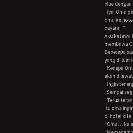
blue dengan 
“Iya. Oma pengen ngerasain istirahat di hotel yang agak di luar kota. Mau kan ngajak
oma ke hotel
bayarin. “
Aku ketawa kecil mendengar ucapan Oma yang terakhir itu. Lalu kusetujui untuk
membawa Oma 
Beberapa saat kemudian aku sudah berada di belakang setir mobilku, menuju hotel
yang di luar
“Kenapa Oma tiba-tiba ingin tidur di hotel?” tanyaku sambil mengamati jalan yang
akan dilewat
“Ingin tena
“Sampai se
“Terus terang, kamu sudah menjadi sesuatu yang sangat berharga bagi oma. Karena
itu oma ingi
di hotel kit
“Oma… kal
“Memangny