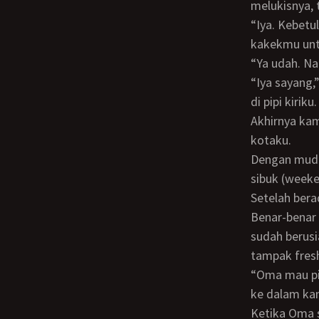
melukisnya, ta
“Iya. Kebetulan jendelanya berada di atas sekali. Soalnya pondok itu suka dipakai
kakekmu untu
“Ya udah. N
“Iya sayang,” ucap Oma Rosa setengah berbisik, disusul dengan kecupan hangatnya
di pipi kiriku.
Akhirnya kami tiba di hotel yang letaknya sekitar 20 kilometeran jaraknya dari
kotaku.
Dengan mudahnya aku bisa mendapatkan kamar, karena malam itu bukan malam
sibuk (weeke
Setelah berada di kamar tertutup, aku mulai memperhatikan bentuk fisik Oma.
Benar-benar
sudah berus
tampak fresh
“Oma mau pipis dulu ya. Sejak tadi ditahan-tahan,” kata Oma sambil bergegas masuk
ke dalam ka
Ketika Oma sedang berada di dalam kamar mandi itulah, aku menerima dua WA.