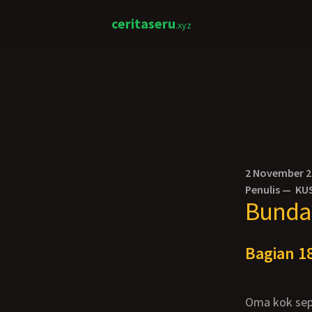
ceritaseru
.xyz
2 November 
Penulis —
KU
Bunda 
Bagian 18
Oma kok seperti mau bepergian jauh?” tanyaku sambil memperhatikan gaun deep