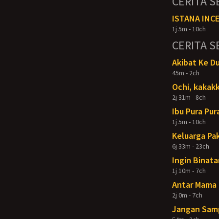
CERITA S
ISTANA INCE
1j 5m - 10ch
CERITA S
Akibat Ke D
45m - 2ch
Ochi, kakakk
2j 31m - 8ch
Ibu Pura Pur
1j 5m - 10ch
Keluarga Pak
6j 33m - 23ch
Ingin Binata
1j 10m - 7ch
Antar Mama 
2j 0m - 7ch
Jangan Samp