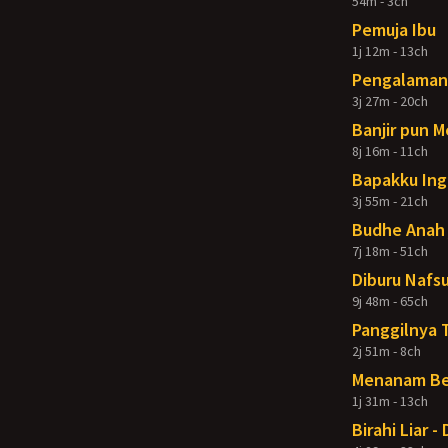
54m - 3ch
Pemuja Ibu
1j 12m - 13ch
Pengalaman 
3j 27m - 20ch
Banjir pun 
8j 16m - 11ch
Bapakku Ing
3j 55m - 21ch
Budhe Anah 
7j 18m - 51ch
Diburu Nafsu
9j 48m - 65ch
Panggilnya 
2j 51m - 8ch
Menanam Ben
1j 31m - 13ch
Birahi Liar 