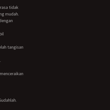
ang mudah.
 dengan
.