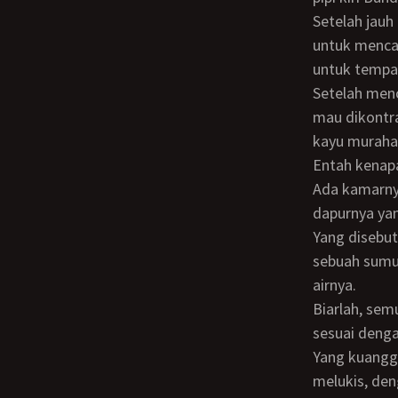
Setelah jauh dari rumah orang tuaku, aku minta tolong kepada Tinton (sahabatku)
untuk mencar
untuk tempa
Setelah mencari ke sana -sini, akhirnya Tinton mendapatkan rumah sederhana yang
mau dikontr
kayu murahan
Entah kenapa, aku langsung sreg kepada rumah sederhana yang tidak terlalu kecil.
Ada kamarny
dapurnya ya
Yang disebut
sebuah sumu
airnya.
Biarlah, semuanya kuanggap normal-normal saja, yang penting uang kontraknya
sesuai denga
Yang kuanggap cocok adalah ruang tengahnya itu. Pasti bisa kujadikan tempat untuk
melukis, den