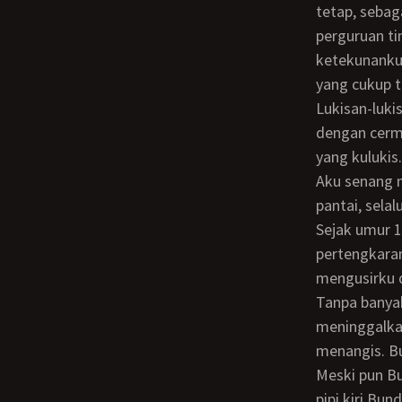
tetap, sebag
perguruan ti
ketekunanku,
yang cukup t
Lukisan-lukisanku beraliran naturalisme. Setiap objek lukisanku selalu “kusalin”
dengan cerma
yang kulukis.
Aku senang melukis apa saja. Pemandangan indah dengan alam pegunungan mau pun
pantai, sela
Sejak umur 17 tahun aku sudah hidup mandiri. Karena aku berusaha mereai
pertengkara
mengusirku 
Tanpa banyak membantah lagi, kukemasi pakaian dan alat-alat lukisku, lalu
meninggalka
menangis. Bu
Meski pun Bu
pipi kiri Bund