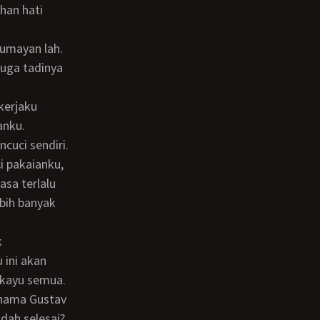
juga tadinya
anku.
 pakaianku,
asa terlalu
ebih banyak
 ini akan
 kayu semua.
dah selesai?