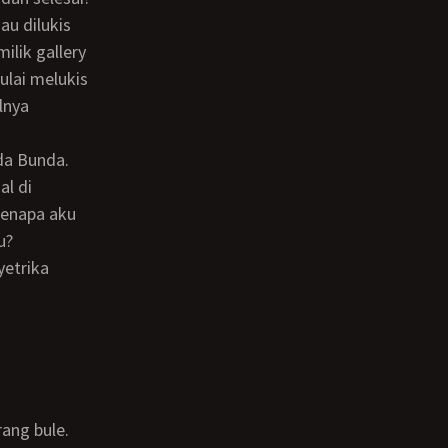
ilik gallery
ulai melukis
lnya
al di
Kenapa aku
u?