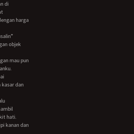
n di
at
 dengan harga
gan objek
sanku.
 kasar dan
sambil
it hati.
ipi kanan dan