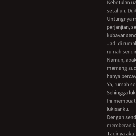
Kebetulan uang kontraknya murah. Langsung kubayar saja untuk kontrak selama
setahun. Duit
Untungnya meski rumah ini sederhana, listriknya sudah ada. Hanya menurut
perjanjian, 
kubayar sendi
Jadi di rumah panggung ini aku harus mencuci sendiri, masak sendiri, bersih-bersih
rumah sendir
Namun, apakah rumah panggung sederhana ini membawa rejeki besar untukku, atau
memang suda
hanya percay
Ya, rumah sederhana itu membuatku nyaman sekali untuk berkarya secara produktif.
Sehingga luk
Ini membuatku semakin disenangi oleh pemilik gallery yang suka menjualkan lukisan-
lukisanku.
Dengan sendirinya duit pun mengalir ke tanganku. Bahkan pada suatu saat aku
memberanika
Tadinya aku menganggap diriku mulai berlebihan, karena lukisan-lukisan yang