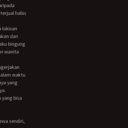
aripada
terjual habis
yakan dan
aku bingung
an wanita
 dalam waktu
nnya yang
ya.