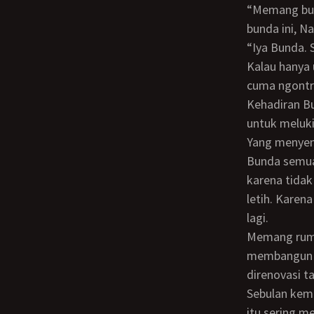
“Memang bunda ingin tinggal sama kamu aja, biar bisa mengobati keperihan hati
bunda ini, Na
“Iya Bunda. Silakan. Lagian sekarang aku sudah punya penghasilan yang lumayan lah.
Kalau hanya 
cuma ngontra
Kehadiran Bunda di rumahku yang sederhana ini membangkitkan gairah kerjaku
untuk meluki
Yang menyenangkan, setelah ada Bunda, aku tak perlu memasak dan mencuci sendiri.
Bunda semua
karena tidak
letih. Karen
lagi.
Memang rumahku ini masih kecil. Aku sedang mengumpulkan uang untuk
membangun r
direnovasi t
Sebulan kemudian, pemilik gallery laporan padaku, bahwa orang bule bernama Gustav
itu sering m