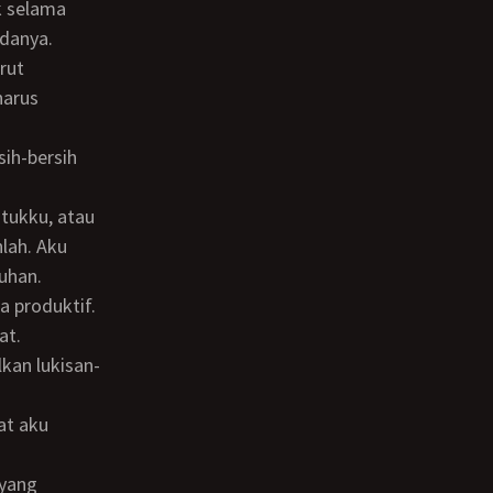
adanya.
harus
lah. Aku
uhan.
at.