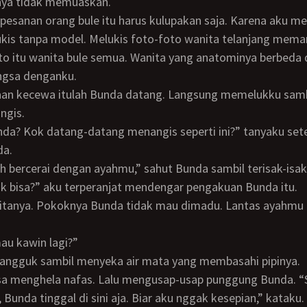
lnya tidak memuaskan.
is tanpa model. Melukis foto-foto wanita telanjang mem
to itu wanita bule semua. Wanita yang anatominya berbeda
ngsa denganku.
ngis.
da.
ah bercerai dengan ayahmu,” sahut Bunda sambil terisak-isak
ok bisa?” aku terperanjat mendengar pengakuan Bunda itu.
mau kawin lagi?”
angguk sambil menyeka air mata yang membasahi pipinya.
 Bunda tinggal di sini aja. Biar aku nggak kesepian,” kataku.