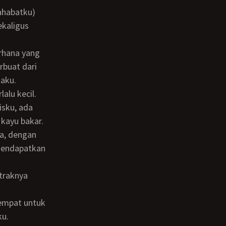
ekaligus
buat dari
aku.
isku, ada
kayu bakar.
a, dengan
mendapatkan
ku.