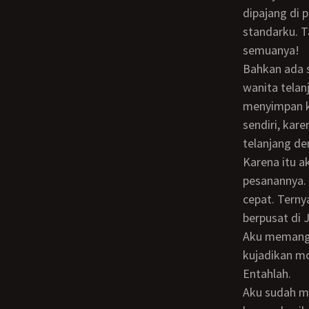
dipajang di 
standarku. T
semuanya!
Bahkan ada seorang lelaki bule bernama Gustav yang memesan beberapa lukisan
wanita telan
menyimpan ka
sendiri, kar
telanjang d
Karena itu aku hanya menjawab permintaan Gustav, bahwa aku akan mengerjakan
pesanannya. 
cepat. Terny
berpusat di 
Aku memang membutuhkan model, agar lukisanku lebih hidup. Tapi siapa yang bisa
kujadikan mo
Entahlah.
Aku sudah mencoba melukis wanita telanjang tanpa model. Tapi aku kecewa sendiri,