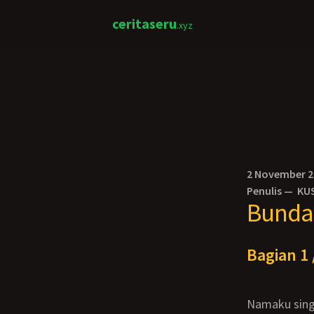
ceritaseru
.xyz
2 November 
Penulis —
KU
Bunda 
Bagian 1 
Namaku singkat saja, Odi. Meski usiaku baru 18 tahun, aku sudah punya pekerjaan