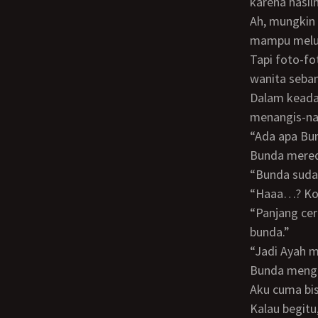
karena hasi
Ah, mungkin pesanan orang bule itu harus kulupakan saja. Karena aku merasa tidak
mampu meluk
Tapi foto-fo
wanita seba
Dalam keadaan kecewa itulah Bunda datang. Langsung memelukku sambil
menangis-na
“Ada apa Bunda? Kok datang-datang menangis seperti ini?” tanyaku setelah tangisan
Bunda mere
“Bunda sud
“Haaa…? K
“Panjang ceritanya. Pokoknya Bunda tidak mau dimadu. Lantas ayahmu menceraikan
bunda.”
“Jadi Ayah 
Bunda meng
Aku cuma bisa menghela nafas. Lalu mengusap-usap punggung Bunda. “Sudahlah.
Kalau begitu,