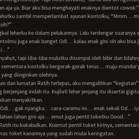
an aja ya. Biar aku bisa menghayati enaknya dientot cowok.”
sih?”
ontolmu juga enak banget Odi… kalau enak gini sih aku bisa j
ti…”
t, sementara kontolku bergerak-gerak terus… maju-mundur 
i yang diinginkan olehnya.
 berjenjang indah itu. Kujilati leher jenjang itu disertai gigit
akkan menyakitkan.
lahan-lahan gini aja… emut juga pentil toketku Oood…”
mas toket kanannya yang sudah mulai keringatan.