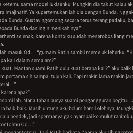
ra imajinatif. Ya kupertemukan lah dia dengan Bunda. Nggak
pada Bunda. Gustav ngomong secara terus terang padaku, b
kepada Bunda dan ingin menikahinya.”
a.
apa kali dalam semalam?”
 sih kuat. Mantan suami Ratih dulu kuat berapa kali?” aku balik
cerai…”
ya karena apa?”
ara baik-baik. Masih untung aku belum hamil olehnya. Mungk
rlalu pendek, jadi spermanya gak nyampai ke mulut rahimku.
 kontolmu Od…”