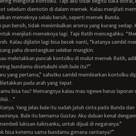
rot sebelum dientotin di dalam memek. Kalau menjilati m
alkan memeknya selalu bersih, seperti memek Bunda.
untuk menjilati memeknya lagi. Tapi Ratih mencegahku. “M
nih. Kalau dijilatin lagi bisa becek nanti, “katanya sambil m
sang paha direntangkan selebar mungkin.
ering bundamu disetubuhi oleh bule itu?”
 diletakkan pada arah yang tepat.
ihiii…”
ininya. Bule itu bernama Gustav. Aku duluan kenal dengan
membeli lukisan-luikisanku, untuk dijual di negaranya.”
. Kok bisa ketemu sama bundamu gimana ceritanya?”