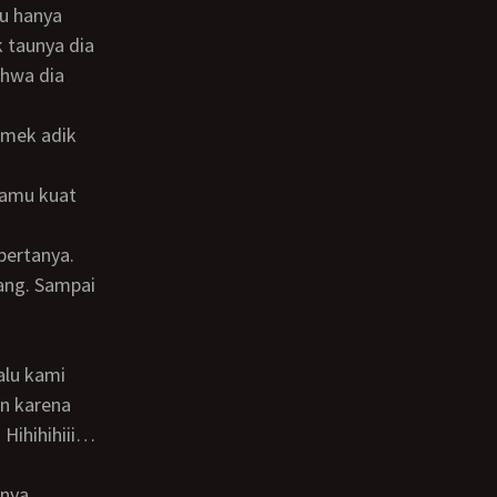
 taunya dia
ahwa dia
 bertanya.
in karena
 Hihihihiii…