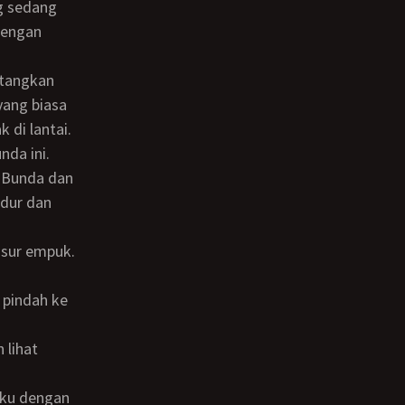
g sedang
dengan
yang biasa
 di lantai.
a Bunda dan
idur dan