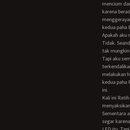
mencium dan
karena berad
menggerayan
kedua paha 
Apakah aku
Tidak. Seandainya aku tidak menyuruh Bunda menerima Gustav di kamar depan itu,
tak mungkin
Tapi aku semakin gemetaran menyaksikan semuanya itu. Karena hasrat birahiku tak
terkendalikan
melakukan ha
kedua paha R
ini.
Kali ini Ratih tidak menolak lagi. Pasti karena dia pun sudah horny berat setelah
menyaksikan 
Sementara aku mulai menjilati memeknya yang bersih dari jembut dan terasa masih
segar karena
LED itu. Ta