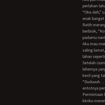
perlahan-lah
“Oke deh,” sahutku sambil memperlambat ayunan kontolku, “Mmm… memek Ratih
enak banget 
Ratih merangkul leherku ke dalam pelukannya. Lalu terdengar suaranya setengah
berbisik, “K
padamu nan
Aku mau menyahut, tapi tiba-tiba mulutku disumpal oleh bibir dan lidahnya. Lalu kami
saling luma
lahan sepert
Setelah ciuman dan lumatan Ratih terlepas, aku mengalihkan “kegiatan” mulutku ke
lehernya yang
kecil yang t
“Duduuuh… Odi… gak nyangka… cara-caramu ini… enak sekali Od… iyaaa…
entotnya per
Permintaan Ratih itu kukabulkan. Kuemut pentil toket kirinya, sementara tangan
kkriku mere