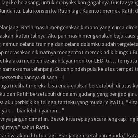
 lagi ke belakang, untuk menyaksikan gagahnya Gustav yan
nda itu. Lalu konsen ke Ratih lagi. Kuentot memek Ratih 
paskan ikatan talinya. Aku pun masih mengenakan baju kaus 
r, namun celana training dan celana dalamku sudah tergeletak
etika aku menoleh ke arah layar monitor LED itu… ternyat
 sama-sama telanjang. Sudah pindah pula ke atas tempat t
 persetubuhannya di sana…!
u dan Ratih bersetubuh di dalam gudang yang pengap gini.
 yok… biar lebih nyaman…”
njutnya,” sahut Ratih.