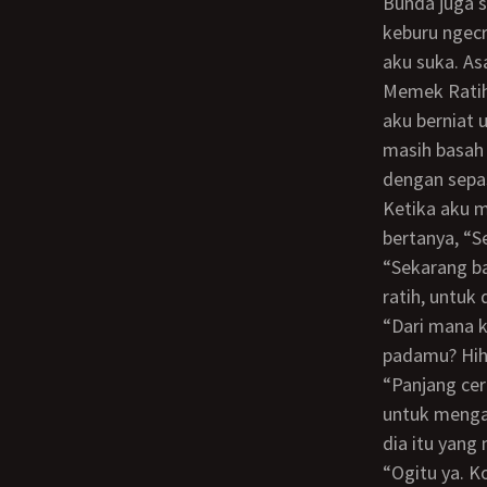
Bunda juga sering mengoral kontolku. Tapi aku tidak begitu suka dioral, karena takut
keburu ngec
aku suka. As
Memek Ratih pun bersih, tidak menimbulkan aroma yang kurang sedap. Karena itu
aku berniat 
masih basah 
dengan sepa
Ketika aku mau meletakkan puncak kontolku di mulut memek Ratih, adik Bunda itu
bertanya, “S
“Sekarang baru yang pertama,” sahutku sambil membiarkan kontolku dipegang oleh
ratih, untuk
“Dari mana kamu bisa tau? Memangnya kalau mau ngewe harus laporan dulu
padamu? Hih
“Panjang ceritanya. Yang jelas bule itu sudah jatuh cinta pada Bunda dan berniat
untuk mengaw
dia itu yang 
“Ogitu ya