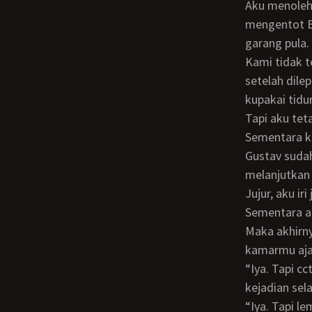
Aku menoleh
mengentot Bu
garang pula.
Kami tidak telanjang. Ratih masih mengenakan kimono yang cuma direntangkan
setelah dile
kupakai tidu
Tapi aku tetap merasakan nikmatnya mengentot memek adik bungsu Bunda ini.
Sementara k
Gustav sudah
melanjutkan
Jujur, aku iri juga melihat mereka bisa enak-enakan bersetubuh di atas kasur empuk.
Sementara ak
Maka akhirnya aku berbisik ke telinga tanteku yang muda-jelita itu, “Kita pindah ke
kamarmu aja
“Iya. Tapi cctvnya jangan dimatiin. Besok kita replay secara lengkap. Ingin lihat
kejadian sela
“Iya. Tapi lemarinya akan ditutup lagi. Biar jangan ketahuan Bunda,” kataku dengan