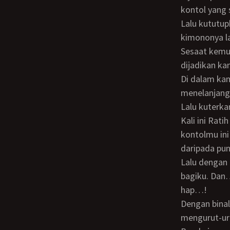
kontol yang 
Lalu kututupkan pintu lemari tua itu. Sementara Ratih sudah mengikatkan tali
kimononya la
Sesaat kemudian kami sudah berada di lantai atas lagi. Di dalam kamar yang sudah
dijadikan kam
Di dalam kamar yang pintunya sudah ditutup dan dikunci ini, kami tak ragu lagi untuk
menelanjang
Lalu kuterk
Kali ini Ratih tidak pasif lagi. Ia memegang kontolku sambil berkata, “Sebenarnya
kontolmu ini
daripada pun
Lalu dengan binalnya Ratih menjilati moncong kontolku, menimbulkan geli-geli enak
bagiku. Dan
hap…!
Dengan binalnya juga Ratih menyelomoti kontolku, sementara tangannya pun aktif
mengurut-uru