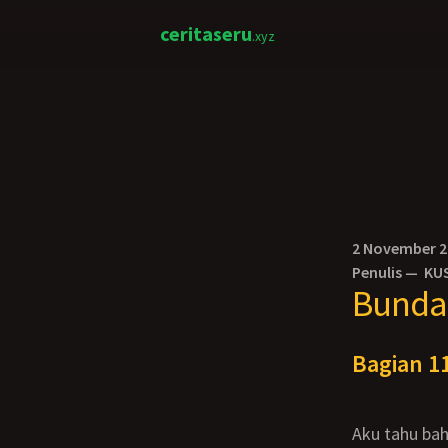
ceritaseru
.xyz
2 November 
Penulis —
KU
Bunda 
Bagian 11
Aku tahu bahwa semuanya itu baru awalnya saja. Bahwa dengan mesra Gustav