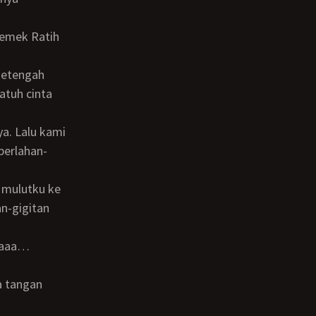
atuh cinta
perlahan-
an-gigitan