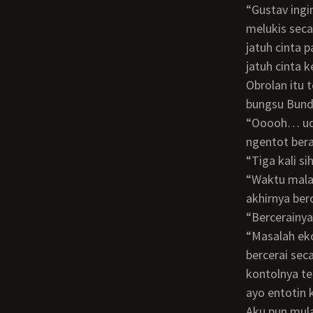
“Gustav ingin ketemu sama model lukisanku. Mungkin dia takut kalau aku hanya
melukis seca
jatuh cinta 
jatuh cinta 
Obrolan itu terhenti sejenak, karena kontolku sudah menerobos liang memek adik
bungsu Bund
“Ooooh… udah masuk Od… “gumam Ratih sambil memeluk leherku, “Kamu kuat
ngentot ber
“Tiga kali
“Waktu malam pertama sih sampai tujuh kali. Tapi makin lama makin jarang. Sampai
akhirnya ber
“Bercerain
“Masalah ekonomi lah. Mana tahan punya suami pengangguran begitu. Lalu kami
bercerai sec
kontolnya te
ayo entotin
Aku pun mulai mengentotnya. Tapi Ratih berkata, “Sama aku sih ngentotnya