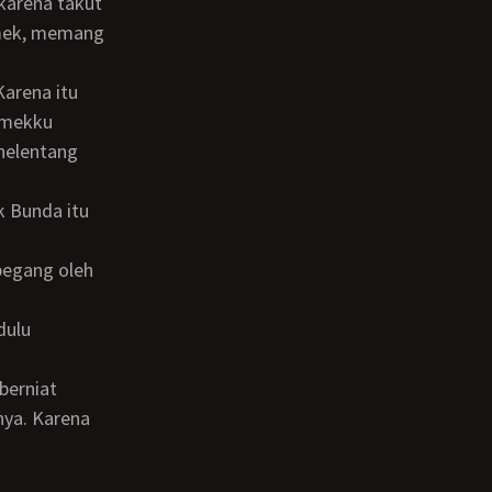
emek, memang
emekku
enelentang
nya. Karena