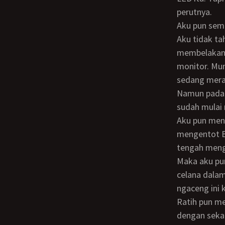
perutnya.
Aku pun sem
Aku tidak tahu apa yang sedang Gustav lakukan selanjutnya, karena posisiku
membelakangi
monitor. Mun
sedang meras
Namun pada suatu saat kudengar suara Ratih perlahan, “Odi… lihat… lelaki bule itu
sudah mulai
Aku pun menoleh ke belakang. Ke arah layar monitor itu. Benar saja. Gustav mulai
mengentot B
tengah meng
Maka aku pun ingin melakukan hal yang sama. Kupelorotkan celana training dan
celana dalam
ngaceng ini 
Ratih pun memegangi kontolku agar moncongnya berada di posisi yang tepat. Lalu
dengan sekal