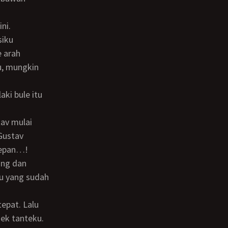
ni.
e arah
u, mungkin
Gustav
depan…!
ku yang sudah
ek tanteku.