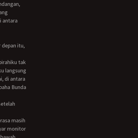
andangan,
dang
 antara
aku langsung
i, di antara
 paha Bunda
yar monitor
i bawah