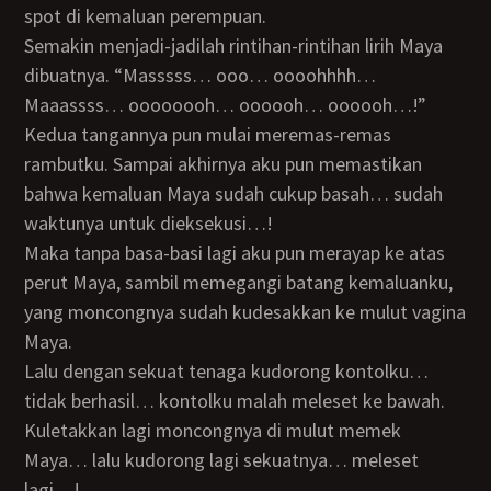
spot di kemaluan perempuan.
Semakin menjadi-jadilah rintihan-rintihan lirih Maya
dibuatnya. “Masssss… ooo… oooohhhh…
Maaassss… oooooooh… oooooh… oooooh…!”
Kedua tangannya pun mulai meremas-remas
rambutku. Sampai akhirnya aku pun memastikan
bahwa kemaluan Maya sudah cukup basah… sudah
waktunya untuk dieksekusi…!
Maka tanpa basa-basi lagi aku pun merayap ke atas
perut Maya, sambil memegangi batang kemaluanku,
yang moncongnya sudah kudesakkan ke mulut vagina
Maya.
Lalu dengan sekuat tenaga kudorong kontolku…
tidak berhasil… kontolku malah meleset ke bawah.
Kuletakkan lagi moncongnya di mulut memek
Maya… lalu kudorong lagi sekuatnya… meleset
lagi…!