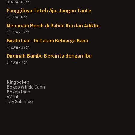
9j 48m - 65ch
Panggilnya Teteh Aja, Jangan Tante
2j 51m - 8ch
Menanam Benih di Rahim Ibu dan Adikku
1j 31m - 13ch
Birahi Liar - Di Dalam Keluarga Kami
4j 29m - 33ch
Dirumah Bambu Bercinta dengan Ibu
1j 49m - 7ch
Kingbokep
Bokep Winda Cann
Bokep Indo
AVTub
JAV Sub Indo