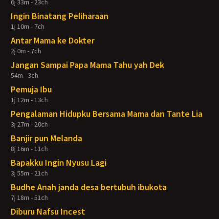
6j 33m - 23ch
Ingin Binatang Peliharaan
1j 10m - 7ch
Antar Mama ke Dokter
2j 0m - 7ch
Jangan Sampai Papa Mama Tahu yah Dek
54m - 3ch
Pemuja Ibu
1j 12m - 13ch
Pengalaman Hidupku Bersama Mama dan Tante Lia
3j 27m - 20ch
Banjir pun Melanda
8j 16m - 11ch
Bapakku Ingin Nyusu Lagi
3j 55m - 21ch
Budhe Anah janda desa bertubuh ibukota
7j 18m - 51ch
Diburu Nafsu Incest