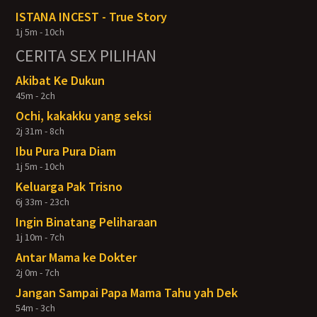
ISTANA INCEST - True Story
1j 5m - 10ch
CERITA SEX PILIHAN
Akibat Ke Dukun
45m - 2ch
Ochi, kakakku yang seksi
2j 31m - 8ch
Ibu Pura Pura Diam
1j 5m - 10ch
Keluarga Pak Trisno
6j 33m - 23ch
Ingin Binatang Peliharaan
1j 10m - 7ch
Antar Mama ke Dokter
2j 0m - 7ch
Jangan Sampai Papa Mama Tahu yah Dek
54m - 3ch