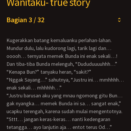
Wanitaku- true story
Bagian 3 / 32
Kugerakkan batang kemaluanku perlahan-lahan.
Mundur dulu, lalu kudorong lagi, tarik lagi dan…
ooooh… ternyata memek Bunda ini enak sekali…!
Dan tiba-tiba Bunda melenguh, “Dududuuuuhhh…”
“Kenapa Bun?” tanyaku heran, “sakit?”
“Nggak Sayang…” sahutnya, “Justru ini… mmhhhh…
enak sekali… mhhhhh…”
“Justru barusan aku yang mnau ngomong gitu Bun…
gak nyangka… memek Bunda ini sa… sangat enak,”
ucapku terengah, karena sudah mulai mengentotnya.
“Sttt… jangan keras-keras… nanti kedengaran
tetangga… ayo lanjutin aja… entot terus Od…”