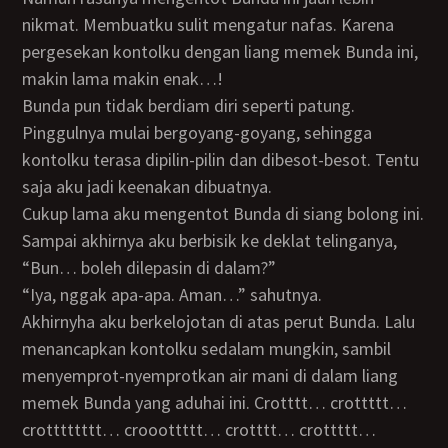
nikmat. Membuatku sulit mengatur nafas. Karena
pergesekan kontolku dengan liang memek Bunda ini,
makin lama makin enak…!
Bunda pun tidak berdiam diri seperti patung.
Pinggulnya mulai bergoyang-goyang, sehingga
kontolku terasa dipilin-pilin dan dibesot-besot. Tentu
saja aku jadi keenakan dibuatnya.
Cukup lama aku mengentot Bunda di siang bolong ini.
Sampai akhirnya aku berbisik ke deklat telinganya,
“Bun… boleh dilepasin di dalam?”
“Iya, nggak apa-apa. Aman…” sahutnya.
Akhirnyha aku berkelojotan di atas perut Bunda. Lalu
menancapkan kontolku sedalam mungkin, sambil
menyemprot-nyemprotkan air mani di dalam liang
memek Bunda yang aduhai ini. Crotttt… crottttt…
crotttttttt… crooottttt… crotttt… crottttt…