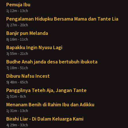
Pemuja Ibu
1j 12m - 13ch
Pengalaman Hidupku Bersama Mama dan Tante Lia
3j 27m - 20ch
Banjir pun Melanda
8j 16m - 11ch
Bapakku Ingin Nyusu Lagi
3j 55m - 21ch
Budhe Anah janda desa bertubuh ibukota
7j 18m - 51ch
Diburu Nafsu Incest
9j 48m - 65ch
Panggilnya Teteh Aja, Jangan Tante
2j 51m - 8ch
Menanam Benih di Rahim Ibu dan Adikku
1j 31m - 13ch
Birahi Liar - Di Dalam Keluarga Kami
4j 29m - 33ch