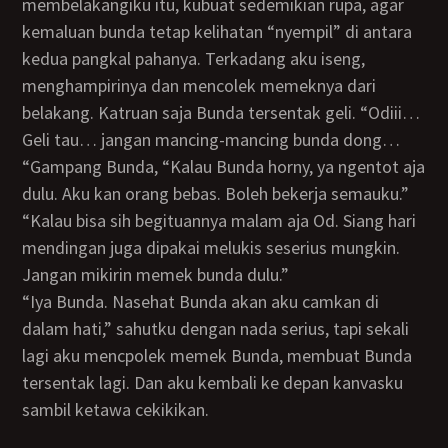
membelakangiku itu, kubuat sedemikian rupa, agar
kemaluan bunda tetap kelihatan “nyempil” di antara
kedua pangkal pahanya. Terkadang aku iseng,
menghampirinya dan mencolek memeknya dari
belakang. Katruan saja Bunda tersentak geli. “Odiii…
Geli tau… jangan mancing-mancing bunda dong…
“Gampang Bunda, “Kalau Bunda horny, ya ngentot aja
dulu. Aku kan orang bebas. Boleh bekerja semauku.”
“Kalau bisa sih begituannya malam aja Od. Siang hari
mendingan juga dipakai melukis seserius mungkin.
Jangan mikirin memek bunda dulu.”
“Iya Bunda. Nasehat Bunda akan aku camkan di
dalam hati,” sahutku dengan nada serius, tapi sekali
lagi aku mencpolek memek Bunda, membuat Bunda
tersentak lagi. Dan aku kembali ke depan kanvasku
sambil ketawa cekikikan.