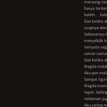
meraung-raun
hanya terde
hehhh… he
Dan ketika aku semakin massive menjilati clitorisnya, terasa rambutku diusap-
usapnya den
Sebenarnya tadi, ketika aku mengangakan bibir luar kemaluannya, diam-diam aku
menyelidik 
ternyata va
samar-samar
Dan ketika aku sudah meletakkan moncong kontolku di ambang mulut memeknya,
Magda malah
Aku pun mu
Sampai tiga kali aku berusaha membenamkannya, tapi melesetg terus. Akhirnya
Magda memeg
tepat. Sehi
terbenam jug
Aku sering memperhatikan memek bule di film-film bokep. Kebanyakan liangnya