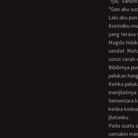
“Iya,” sahutk
“Dan aku s
Lalu aku pu
Kontolku mulai bermain. Bermaju mundur di dalam jepitan liang kemaluan Magda
yang terasa 
Magda tidak merintih-rintih histeris. Yang terdengar cuma nafasnya yang tersendat-
sendat. Mat
sorot cerah-c
Bibibrnya pun berkali-kali menciumi bibirku, sementara leherku berada di dalam
pelukan han
Ketika pelukan di leherku terlepas, aku pun mulai mkenciumi lehernya… lalu
menjilatinya
Sementara k
ketika kedua
jilatanku.
Pada suatu saat Magda menyempatkan diri bertanya di tengah entotanku yang
semakin men