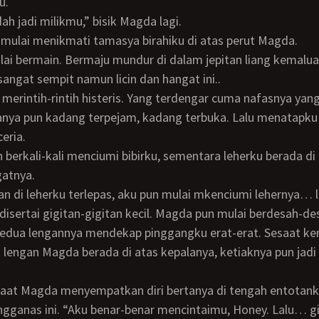
u.
udah jadi milikmu,” bisik Magda lagi.
n mulai menikmati tamasya birahiku di atas perut Magda.
sangat sempit namun licin dan hangat ini..
anya pun kadang terpejam, kadang terbuka. Lalu menatapk
eria.
gatnya.
 disertai gigitan-gigitan kecil. Magda pun mulai berdesah-de
edua lengannya mendekap pinggangku erat-erat. Sesaat ke
 lengan Magda berada di atas kepalanya, ketiaknya pun jadi
gganas ini. “Aku benar-benar mencintaimu, Honey. Lalu…