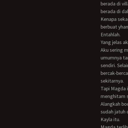
berada di vi
berada di da
Kenapa sekar
berbuat yha
Entahlah.
Yang jelas a
Aku sering memperhatikan wanita bule jika sedang berada di dekat mereka. Pada
umumnya tamp
sendiri. Sela
bercak-berca
sekitarnya.
Tapi Magda ini… aduhai… kulitnya halus lembut… juga tidak nampak bercak-bercak
menghitam se
Alangkah bodohnya diriku kalau tidak merasa beruntung mendapatkan cewek yang
sudah jatuh 
Kayla itu.
Magda terlihat bahagia ketika aku sudah menciumi bibirnya dengan mesra dan