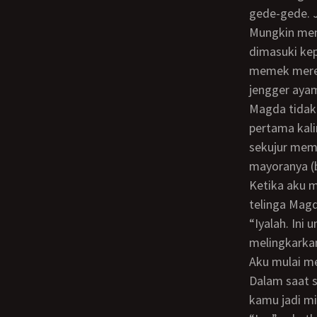
gede-gede. J
Mungkin memek pornstar udah keseringan dibuat macem-macem. Ada yang
dimasuki kep
memek merek
jengger aya
Magda tidak seperti itu. Memeknya tidak berbeda dengan memek Maya waktu
pertama kali
sekujur meme
mayoranya (bi
Ketika aku mulai menggerak-gerakkan kontolku, masih sempat aku membisiki
telinga Mag
“Iyalah. Ini untuk pertama kalinya vaginaku dimasuki penis…” sahutnya sambil
melingkarkan
Aku mulai 
Dalam saat seperti itu pun Magda masih sempat melontarkan bisikan, “Akhirnya
kamu jadi mi