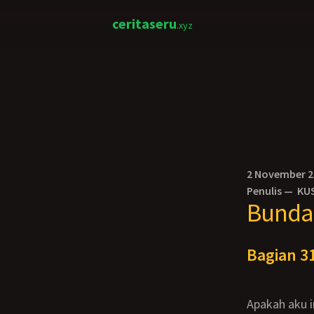
ceritaseru
.xyz
2 November 
Penulis —
KU
Bunda 
Bagian 31
Apakah aku ini pada dasarnya lemah, sehingga aku mulai melupakan misi utamaku