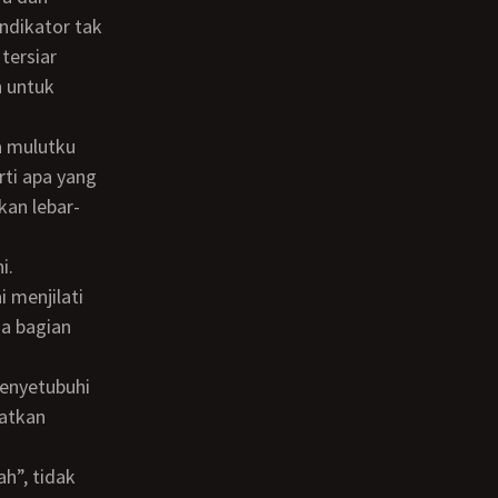
ndikator tak
 tersiar
h untuk
rti apa yang
kan lebar-
i.
a bagian
patkan