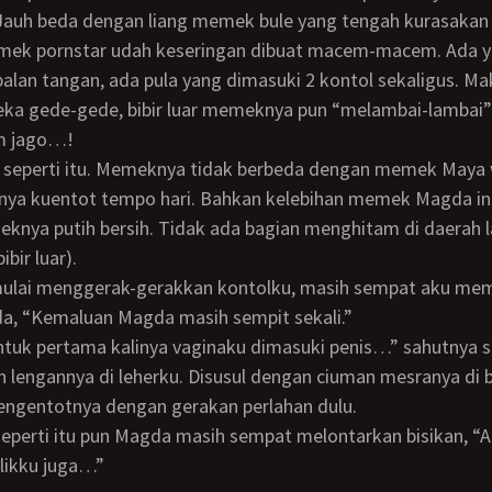
auh beda dengan liang memek bule yang tengah kurasakan i
alan tangan, ada pula yang dimasuki 2 kontol sekaligus. Ma
a gede-gede, bibir luar memeknya pun “melambai-lambai”
m jago…!
nya kuentot tempo hari. Bahkan kelebihan memek Magda ini
knya putih bersih. Tidak ada bagian menghitam di daerah l
bir luar).
da, “Kemaluan Magda masih sempit sekali.”
 lengannya di leherku. Disusul dengan ciuman mesranya di b
mengentotnya dengan gerakan perlahan dulu.
likku juga…”