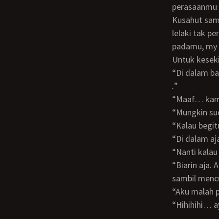
perasaanmu 
Kusahut sambil mengusap-usap dahi Magda yang mulai keringatan, “Cinta seorang
lelaki tak p
padamu, my
Untuk kesekian kalinya Magda mencium bibirku dengan mesranya. Lalu ia berkata,
“Di dalam ba
.
”
“Maaf… ka
“Mungkin 
“Kalau beg
“Di dalam aj
“Nanti kal
“Biarin aja. Aku ingin anak pertamaku cowok. Biar seganteng ayahnya,” ucap Magda
sambil mencu
“Aku malah
“Hihihihi…