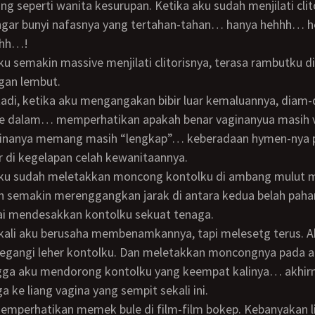
g seperti wanita kesurupan. Ketika aku sudah menjilati clit
ngar bunyi nafasnya yang tertahan-tahan… hanya hehhh…
hhh…!
gan lembut.
ke dalam… memperhatikan apakah benar vaginanyua masih 
ginanya memang masih “lengkap”… keberadaan hymen-nya
 di kegelapan celah kewanitaannya.
 semakin merenggangkan jarak di antara kedua belah paha
lai mendesakkan kontolku sekuat tenaga.
angi leher kontolku. Dan meletakkan moncongnya pada a
ngga aku mendorong kontolku yang keempat kalinya… akhir
a ke liang vagina yang sempit sekali ini.