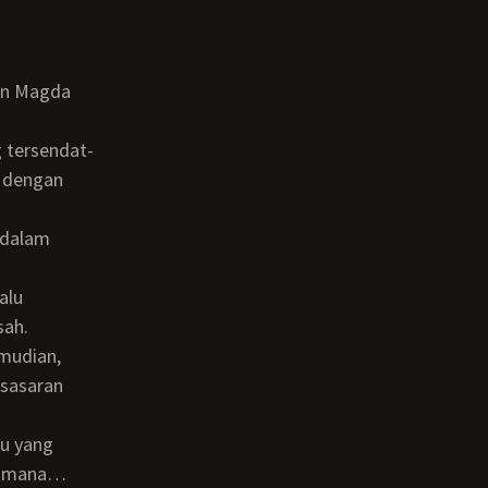
u dengan
sah.
mudian,
 sasaran
 gimana…