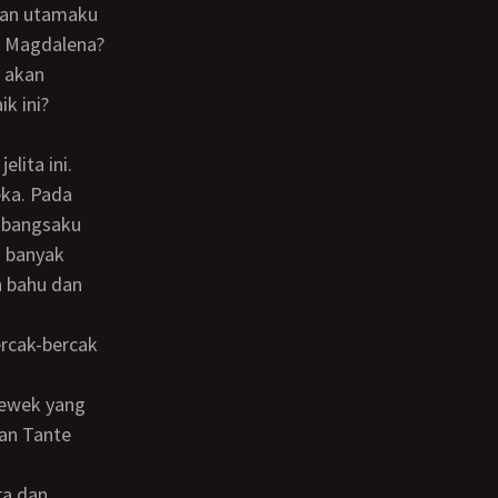
juan utamaku
ss Magdalena?
n akan
k ini?
lita ini.
a bangsaku
i banyak
n bahu dan
dan Tante