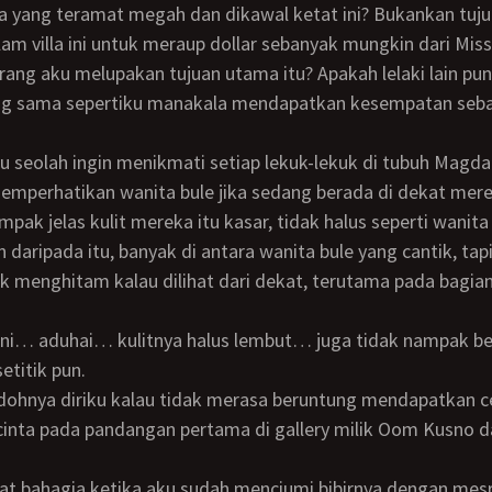
lla yang teramat megah dan dikawal ketat ini? Bukankan tu
lam villa ini untuk meraup dollar sebanyak mungkin dari Mi
ang aku melupakan tujuan utama itu? Apakah lelaki lain pu
ng sama sepertiku manakala mendapatkan kesempatan sebai
ku seolah ingin menikmati setiap lekuk-lekuk di tubuh Magda je
ak jelas kulit mereka itu kasar, tidak halus seperti wanit
in daripada itu, banyak di antara wanita bule yang cantik, tap
k menghitam kalau dilihat dari dekat, terutama pada bagia
titik pun.
cinta pada pandangan pertama di gallery milik Oom Kusno 