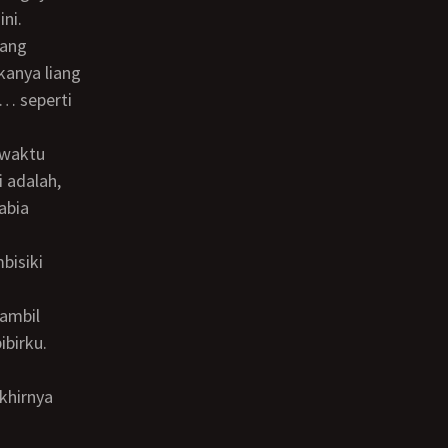
ni.
kanya liang
… seperti
 adalah,
abia
ibirku.