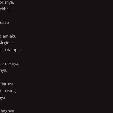
orisnya,
 hehhh…
virgin…
 pun nampak
nya.
rah yang
nya