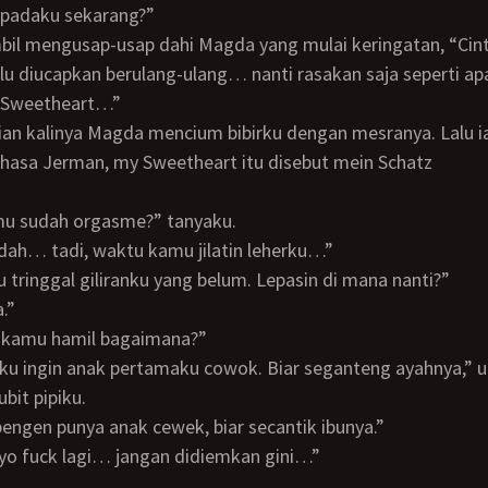
padaku sekarang?”
erlu diucapkan berulang-ulang… nanti rasakan saja seperti ap
 Sweetheart…”
hasa Jerman, my Sweetheart itu disebut mein Schatz
mu sudah orgasme?” tanyaku.
sudah… tadi, waktu kamu jilatin leherku…”
itu tringgal giliranku yang belum. Lepasin di mana nanti?”
a.”
au kamu hamil bagaimana?”
bit pipiku.
 pengen punya anak cewek, biar secantik ibunya.”
 ayo fuck lagi… jangan didiemkan gini…”