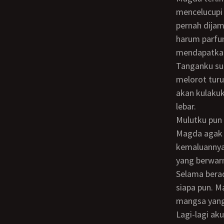
mencelucupi
pernah dijama
harum parfu
mendapatkan
Tanganku sudah menyentuh semua sudut di wilayah dadanya. Dan ketika mulutku
melorot turu
akan kulakuk
lebar.
Mulutku pu
Magda agak tersentak awalnya. Tapi lalu terdiam pasrah ketika aku mulai menjilati
kemaluannya
yang berwarn
Selama berada di Villa yang sudah hampir dua bulan ini, aku tak pernah menyetubuhi
siapa pun. M
mangsa yang 
Lagi-lagi aku mendapatkan partner seks yang “silent”… tidak “riuh-rendah”, tidak