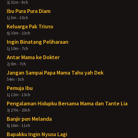
2j 31m - 8ch
Ibu Pura Pura Diam
1j 5m - 10ch
Keluarga Pak Trisno
6j 33m - 23ch
Ingin Binatang Peliharaan
1j 10m - 7ch
Antar Mama ke Dokter
2j 0m - 7ch
Jangan Sampai Papa Mama Tahu yah Dek
54m - 3ch
Pemuja Ibu
1j 12m - 13ch
Pengalaman Hidupku Bersama Mama dan Tante Lia
3j 27m - 20ch
Banjir pun Melanda
8j 16m - 11ch
Bapakku Ingin Nyusu Lagi