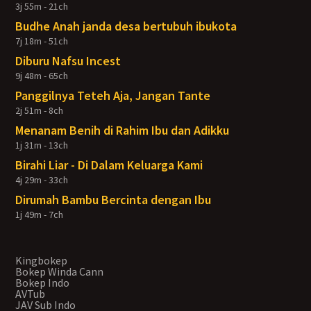
3j 55m - 21ch
Budhe Anah janda desa bertubuh ibukota
7j 18m - 51ch
Diburu Nafsu Incest
9j 48m - 65ch
Panggilnya Teteh Aja, Jangan Tante
2j 51m - 8ch
Menanam Benih di Rahim Ibu dan Adikku
1j 31m - 13ch
Birahi Liar - Di Dalam Keluarga Kami
4j 29m - 33ch
Dirumah Bambu Bercinta dengan Ibu
1j 49m - 7ch
Kingbokep
Bokep Winda Cann
Bokep Indo
AVTub
JAV Sub Indo