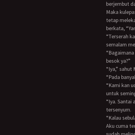
berjembut da
Maka kulepaskan busanaku sehelai demi sehelai, kecuali celana dalam yang kubiarkan
tetap melek
berkata, “Ya
“Terserah kamu mau pilih siapa,” sahut Mbak Rina, “Tapi apakah kamu bisa dalam
semalam me
“Bagaimana nanti aja,” ucapku, “Kalau tidak bisa malam ini, Mbak Lidya kan bisa
besok ya?”
“Iya,” sahu
“Pada bany
“Kami kan udah kerja. Kalau perlu sampai seminggu kami di sini, karena izinnya juga
untuk semin
“Iya. Santai aja. Kalau perlu, nginep sebulan juga gakpapa,” sahut Mbak Rina sambil
tersenyum.
“Kalau seb
Aku cuma tersenyum mendengar percakapan kedua kakakku itu. Sementara lenganku
sudah meling