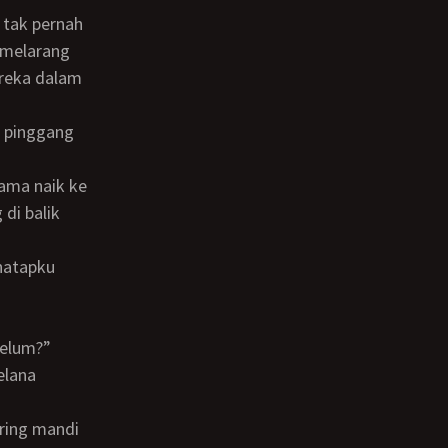
 melarang
ereka dalam
di balik
belum?”