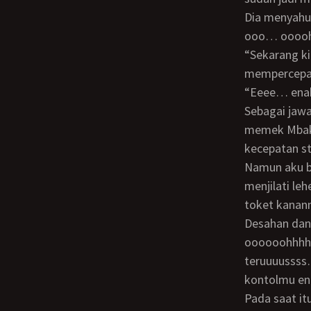
Dia menyahut terengah, “Bi.. biarin aja… dimiliki oleh adikku sendiri… gakpapa…
ooo… ooooh…
“Sekarang kita mulai bersetubuh Mbak… enak kan?” ucapku sambil agak
mempercepat
“Eeee… en
Sebagai jawaban, kupercepat entotanku sampai kecepatan normal. Memang liang
memek Mbak 
kecepatan st
Namun aku bukan hanya mengentot liang memek sempit Mbak Rina. Aku pun mulai
menjilati le
toket kanan
Desahan dan rintihan Mbak Rina pun mulai tak terkendalikan lagi, “Boooon…
oooooohhhhh
teruuuusss
kontolmu en
Pada saat itu pula Mbak Lidya jadi duduk bersila, sambil memperhatikan peristiwa