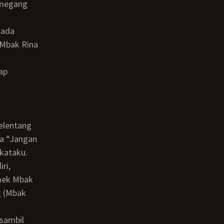
emegang
 Mbak Rina
ya “Jangan
 kataku.
mek Mbak
g (Mbak