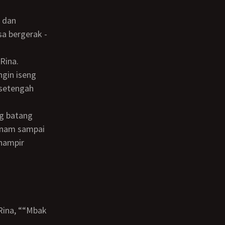
a bergerak -
Rina.
 setengah
enam sampai
 hampir