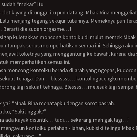
sudah “mekar” itu.
Lalu menjang tegang sekujur tubuhnya. Memeknya pun teras
t. Berarti dia sudah orgasme…!
n sigap kuletakkan moncong kontolku di mulut memek Mbak 
 menjawil toketnya yang menggantung ke bawah, karena dia
ntuk memperhatikan semua ini.
sekuat tenaga. Dan… blesssss… kontol ngacengku memb
dorong lagi sekuat tehnaga. Blessss… melesak lagi sampai
uk ya? “Mbak Rina menatapku dengan sorot pasrah.
ahutku, “Sakit nggak?”
uma ada kayak disuntik… tadi… sekarang mah gak lagi…”
ilikku sekarang…”