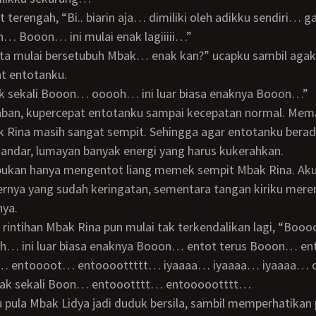
 Booon… ini mulai enak lagiiiii…”
 entotanku.
ak sekali Booon… ooooh… ini luar biasa enaknya Booon…”
Rina masih sangat sempit. Sehingga agar entotanku berad
andar, lumayan banyak energi yang harus kukerahkan.
hernya yang sudah keringatan, sementara tangan kiriku mer
nya.
… ini luar biasa enaknya Booon… entot terus Booon… en
s… entoooot… entoooottttt… iyaaaa… iyaaaa… iyaaaa…
ak sekali Boon… entoootttt… entoooootttt…