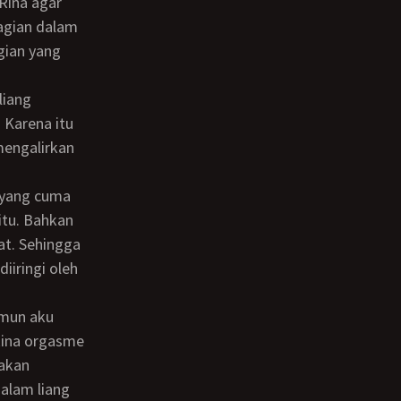
Rina agar
gian dalam
gian yang
 Karena itu
mengalirkan
itu. Bahkan
uat. Sehingga
iiringi oleh
 Rina orgasme
 akan
alam liang