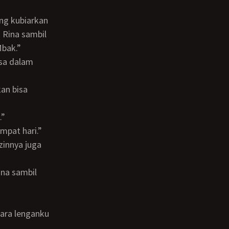
 Rina sambil
Mbak.”
.”
empat hari.”