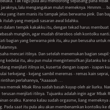
 belaka. Tak ragu pula aku mendorong sepasang paha Mbak 
 jaraknya, lalu mengangakan mulut memeknya. Hmmm… ba
ku yang item manis itu tampak jelas berwarna pink. Dan ba
k itulah yang menjadi sasaran awal lidahku.
basah mungkin, agar mudah diterobos oleh kontolku nanti.
lati bagian yang berwarna pink itu, aku pun berusaha untuk 
 dalamnya.
ng kedelai itu, aku pun mulai mengintensifkan jilatanku ke s
dang menjilati itilnya ini, kusertai dengan isapan - isapan k
lai terkejang - kejang sambil meremas - remas kain seprai, d
rintihan perlahannya, “Aaaaaah …
- terusan menjilati itilnya. Tujuanku adalah ingin agar Mbak
inan oralku. Karena kalau sudah orgasme, liang memeknya
 Pada saat itu pula aku akan membenamkan kontolku ke d