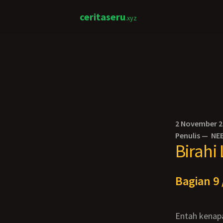
ceritaseru
.xyz
2 November 
Penulis —
NE
Birahi
Bagian 9 
Entah kenapa aku tertarik untuk mendahulukan Mbak Rina yang kemaluannya