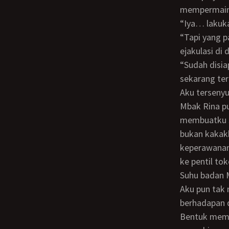
mempermaink
“Iya… laku
“Tapi yang paling enak kalau Mbak nyiapin pil anti hamil. Supaya enak, aku bisa
ejakulasi d
“Sudah disiapin Bon. Aku dan Lidya sudah lama mempunyai rencana ini, tapi baru
sekarang ter
Aku terseny
Mbak Rina pun memagut bibirku. Lalu melumatnya sambil memejamkan matanya. Ini
membuatku s
bukan kakakk
keperawanan
ke pentil tok
Suhu badan
Aku pun tak mau buang - buang waktu lagi. Aku melorot turun, sehingga wajahku
berhadapan 
Bentuk memek kakakku yang item manis itu tampak jelas, karena jembutnya seolah