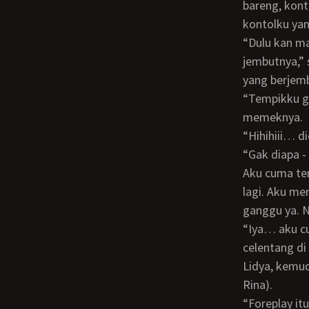
bareng, kon
kontolku ya
“Dulu kan masih anak - anak Mbak. Kayak tempik Mbak aja, dulu kan gak ada
jembutnya,”
yang berjemb
“Tempikku gak ono jembute lho, “sela Mbak Lidya sambil mengusap - usap
memeknya.
“Hihihiii…
“Gak diapa
Aku cuma tersenyum. Lalu mendorong kedua toket Mbak Rina agar menelentang
lagi. Aku m
ganggu ya. N
“Iya… aku cuma mau nonton aja,” ucap Mbak Lidya sambil merebahkan diri,
celentang d
Lidya, kemud
Rina).
“Foreplay itu perlu, supaya memek Mbak siap untuk dipenetrasi,” ucapku sambil