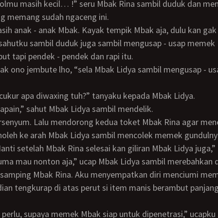
tolmu masih kecil… !” seru Mbak Rina sambil duduk dan m
ng memang sudah ngaceng ini.
 sahutku sambil duduk juga sambil mengusap - usap memek
ut tapi pendek - pendek dan rapi itu.
 dicukur apa diwaxing tuh?” tanyaku kepada Mbak Lidya.
 - apain,” sahut Mbak Lidya sambil mendelik.
enoleh ke arah Mbak Lidya sambil mencolek memek gunduln
anti setelah Mbak Rina selesai kan giliran Mbak Lidya juga,”
i samping Mbak Rina. Aku menyempatkan diri menciumi me
ian tengkurap di atas perut si item manis berambut panjan