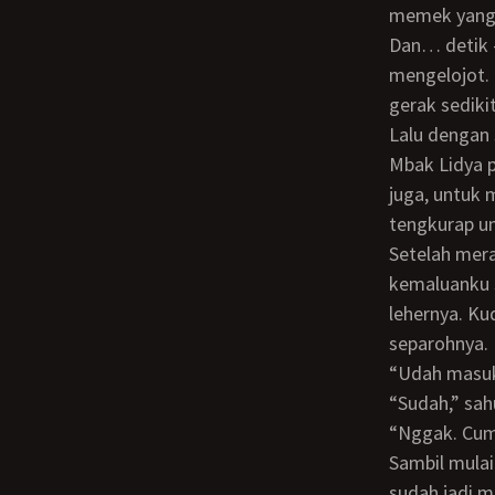
memek yang 
Dan… detik - detik yang ditunggu itu pun datang. Mbak Rina menggeliat dan
mengelojot. 
gerak sediki
Lalu denga
Mbak Lidya pun tampak serius memperhatikan semua ini. Sehingga aku ingin iseng
juga, untuk
tengkurap u
Setelah merasa moncong kontolku berada di arah yang ngepas, kudorong batang
kemaluanku 
lehernya. Ku
separohnya.
“Udah mas
“Sudah,” s
“Nggak. C
Sambil mulai mengayun kontolku perlahan - lahan, kubisiki telinga Mbak Rina, ““Mbak
sudah jadi m