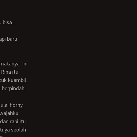
Rina itu
tuk kuambil
 berpindah
lai horny.
n rapi itu.