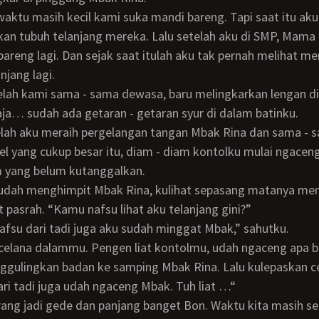
an tubuh telanjang mereka. Lalu setelah aku di SMP, Mama
areng lagi. Dan sejak saat itulah aku tak pernah melihat m
njang lagi.
ja… sudah ada getaran - getaran syur di dalam batinku.
el yang cukup besar itu, diam - diam kontolku mulai ngaceng 
m yang belum kutanggalkan.
 pasrah. “Kamu nafsu lihat aku telanjang gini?”
 nafsu dari tadi juga aku sudah minggat Mbak,” sahutku.
g celana dalammu. Pengen liat kontolmu, udah ngaceng apa 
ri tadi juga udah ngaceng Mbak. Tuh liat …“