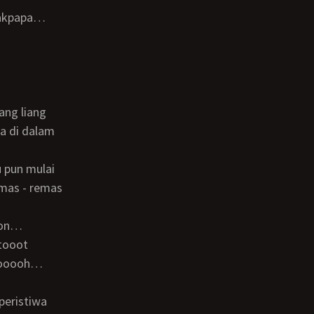
a di dalam
emas - remas
tooot
 ooooh…