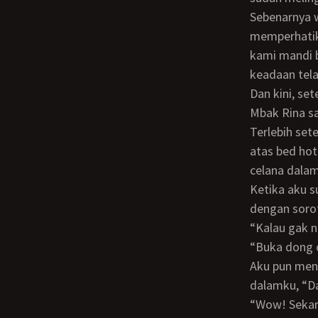
Sebenarnya waktu masih kecil kami suka mandi bareng. Tapi saat itu aku tak pernah
memperhatik
kami mandi b
keadaan tela
Dan kini, setelah kami sama - sama dewasa, baru melingkarkan lengan di pinggang
Mbak Rina sa
Terlebih setelah aku meraih pergelangan tangan Mbak Rina dan sama - sama naik ke
atas bed hot
celana dala
Ketika aku sudah menghimpit Mbak Rina, kulihat sepasang matanya menatapku
dengan sorot
“Kalau gak
“Buka don
Aku pun menggulingkan badan ke samping Mbak Rina. Lalu kulepaskan celana
dalamku, “Da
“Wow! Sekarang jadi gede dan panjang banget Bon. Waktu kita masih sering mandi