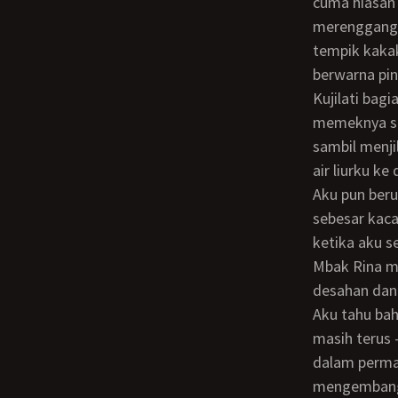
cuma hiasan
merenggang
tempik kakak
berwarna pin
Kujilati bagian dalam tempik kakakku itu, dengan tekad harus membuat liang
memeknya se
sambil menji
air liurku ke
Aku pun berusaha mencari itilnya. Dan setelah menemukan bagian seupil yang cuma
sebesar kaca
ketika aku se
Mbak Rina mu
desahan dan 
Aku tahu bahwa memek Mbak Rina sudah basah kuyup oleh air liurku. Namun aku
masih terus 
dalam perma
mengembang.