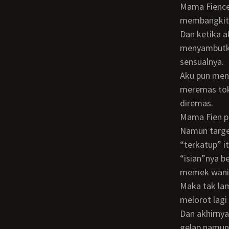
Mama Fience memang eksotis. Hitam manis dengan bibir yang sensual,
membangkitka
Dan ketika aku yang sudah telanjang lagi ini baru naik ke atas bed, Mama Fien
menyambutku
sensualnya.
Aku pun menerkamnya dengan sepenuh gairahku. Menciumi bibir sensualnya sambil
meremas toke
diremas.
Mama Fien pun mendekap pinggangku erat - erat, seolah takut kalau aku menjauh.
Namun target
“terkatup” i
“isian”nya b
memek wanita
Maka tak lama kemudian aku melorot turun. Mengemut pentil toketnya sejenak, lalu
melorot lagi
Dan akhirnya mulutku sudah berada tepat di atasa memeknya yang berwarna lebih
gelap namun 