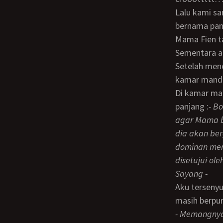
Lalu kami sama - sama terkulai lunglai. Perahu birahi pun terdampar di pantai,
bernama pa
Mama Fien tampak tepar. Seolah tgak peduli lagi apa yang sedang terjadi selanjutnya.
Sementara ak
Setelah mencabut kontolku dari liang memek Mama Fience, bergegas aku menuju
kamar mandi 
Di kamar mandi, sambil kencing kubuka WA dari Yuniar itu. Ternyata isinya agak
panjang :
- B
agar Mama be
dia akan be
dominan men
disetujui ol
Sayang -
Aku tersenyum sendiri. Ternyata Yuniar punya pikiran yang sama denganku. Tapi aku
masih berpur
- Memangny