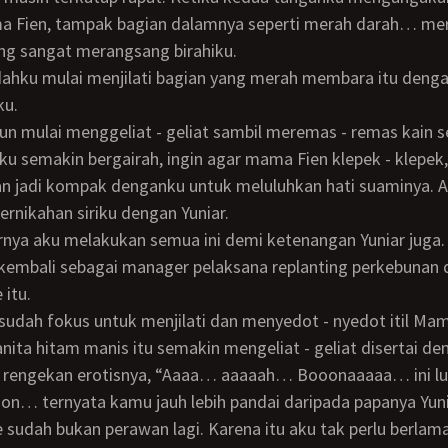
Fien, tampak bagian dalamnya seperti merah darah… me
g sangat merangsang birahiku.
ku.
pun mulai menggeliat - geliat sambil meremas - remas kain s
an jadi kompak denganku untuk meluluhkan hati suaminya. 
ernikahan siriku dengan Yuniar.
 kembali sebagai manager pelaksana replanting perkebunan d
itu.
ta hitam manis itu semakin mengeliat - geliat disertai de
 rengekan erotisnya, “Aaaa… aaaaah… Booonaaaaa… ini lu
on… ternyata kamu jauh lebih pandai daripada papanya Yu