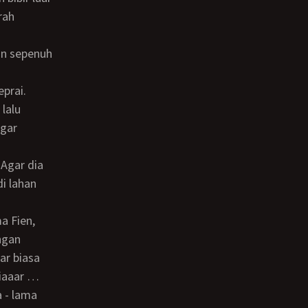
rah
eprai.
Agar
i lahan
ngan
ar biasa
niaaar …