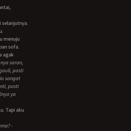
u.
pan sofa.
nya saran,
auli, pasti
ia sangat
i, pasti
inya ya
ama? -