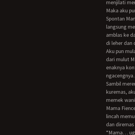
menjilati m
Maka aku p
Spontan Mama Fience merenggangkan sepasang pahanya. Sehingga aku pun
langsung me
amblas ke d
di leher dan 
Aku pun mulai mengentotnya perlahan - lahan dulu… menimbulkan erangan perlahan
dari mulut 
enaknya kon
ngacengnya
Sambil meremas toketnya yang berukuran sedang dan masih sangat kenyal untuk
kuremas, ak
memek wanita
Mama Fience pun menyambut entotanku dengan goyangan pinggulnya, yang begitu
lincah memut
dan diremas 
“Mama… u