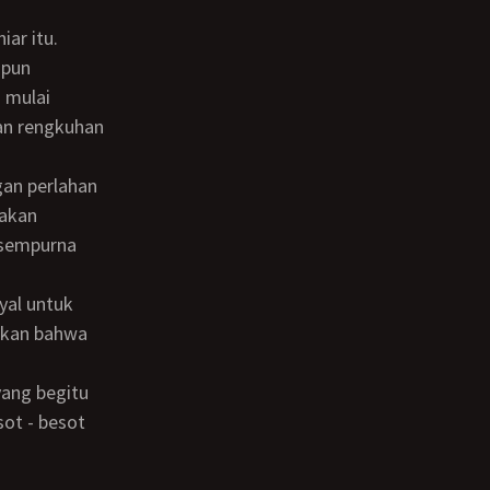
ar itu.
 mulai
an rengkuhan
sakan
 sempurna
ikan bahwa
sot - besot