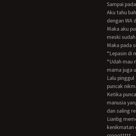
Sampai pad
Aku tahu bahwa itu bunyi WA dari Yuniar. Karena tone notifications-nya kubedakan
dengan WA da
Maka aku pun konsentrasi pada legit dan nikmatnya liang memek Mama Fience
meski sudah 
Maka pada suatu saat aku pun mulai tiba di detik - detik krusialku. Dan bertanya,
“Lepasin di
“Udah mau n gecrot? Owhhh… lepasin di dalam aja. Barengion sama mama… ini
mama juga u
Lalu pinggul Mama Fience pun bergoyang gila - gilaan, untuk menyambut datangnya
puncak nikma
Ketika puncak nikmat itu kami capai secara bersamaan, kami jadi seperti sepasang
manusia yan
dan saling r
Lianbg memek Mama Fien berkedut - kedut lagi, disambut dengan tembakan lendir
kenikmatan 
crooottttt…