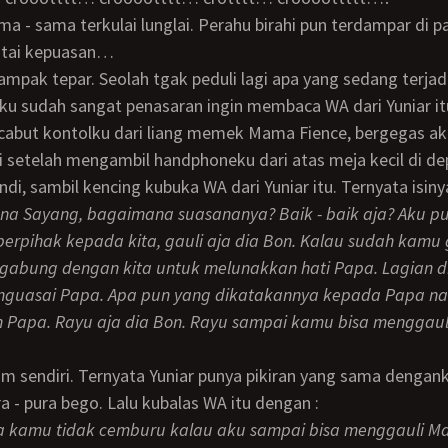
ntai kepuasan…
u sudah sangat penasaran ingin membaca WA dari Yuniar it
setelah mengambil handphoneku dari atas meja kecil di de
ona Sayang, bagaimana suasananya? Baik - baik aja? Aku pu
rpihak kepada kita, gauli aja dia Bon. Kalau sudah kamu g
rgabung dengan kita untuk melunakkan hati Papa. Lagian d
guasai Papa. Apa pun yang dikatakannya kepada Papa nant
eh Papa. Rayu aja dia Bon. Rayu sampai kamu bisa menggaul
a - pura bego. Lalu kubalas WA itu dengan :
a kamu tidak cemburu kalau aku sampai bisa menggauli M