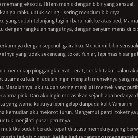
n gairahku untuk sering - sering mencium bibirnya.
 dengan rangkulan hangatnya, dengan senyum manis di bib
tnya yang tidak sekencang toket Yuniar, tapi masih sanga
 utamaku kali ini adalah ingin menjilati memeknya yang m
tu. Masalahnya, aku sudah sering menjilati memek yang puti
erwarna pink. Dan aku ingin merasakan sejauh apa bedanya 
 yang warna kulitnya lebih gelap daripada kulit Yuniar ini.
 untuk menjilati pusar perutnya.
masih terkatup rapat. Ketika kedua tanganku mengangakan 