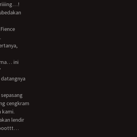
riiiing…!
.
”
ing cengkram
h kami.
oooottt…