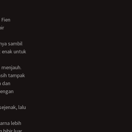
ir
t enak untuk
asih tampak
h dan
dengan
bibir luar