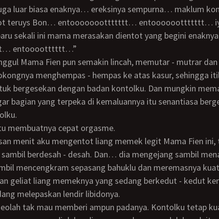
t teruys Bon… entooooooottttttt… entoooooottttttt… 
aru sekali ini mama merasakan dientot yang begini enakn
t… entooootttttt…”
okongnya menghempas - hempas ke atas kasur, sehingga iti
ntuk bergesekan dengan badan kontolku. Dan mungkin mem
gar bagian yang terpeka di kemaluannya itu senantiasa ber
olku.
 itu membuatnya cepat orgasme.
n sambil berdesah - desah. Dan… dia mengejang sambil men
ambil mencengkram sepasang bahuklu dan meremasnya kuat 
an geliat liang memeknya yang sedang berkedut - kedut ke
ang melepaskan lendir libidonya.