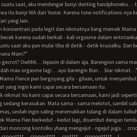
a suatu saat, aku mendengar bunyi denting handphoneku… t
ri yang lain.
becek karena sudah berkali - kali orgasme dalam entotanku
 mana Mam?”
dah mau orgasme lagi… ayo barengin Bon… biar nikmat…
t yang ingin kami capai secara bersamaan itu.
g sedang kerasukan. Mata sama - sama melotot, sambil sal
emas, seolah ingin saling meremukkan tulang di dalam tuibu
dari moncong kontolku yhang mengejut - ngejut juga… cr
 croootttt… crooootttt… crotttt… croooottttt…!