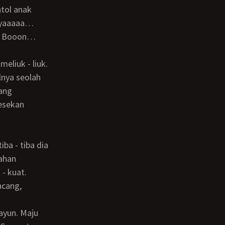
iyaaaaa…
ya Booon…
lnya seolah
ang
gesekan
ahan
- kuat.
ncang,