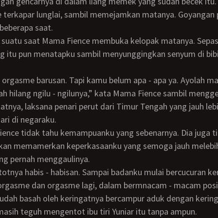
gan gencarnya di dalam liang memek yang sudah becek itu
 terkapar lunglai, sambil memejamkan matanya. Goyangan 
 beberapa saat.
g itu pun menatapku sambil menyunggingkan senyum di bibi
h hilang ngilu - ngilunya,” kata Mama Fience sambil mengg
atnya, laksana penari perut dari Timur Tengah yang jauh leb
ari di negaraku.
kan memamerkan keperkasaanku yang semoga jauh melebihi
ng pernah menggaulinya.
orgasme dan orgasme lagi, dalam bermnacam - macam posi
udah basah oleh keringatnya bercampur aduk dengan kering
sih teguh mengentot ibu tiri Yuniar itu tanpa ampun.