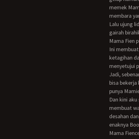
memek Mama 
membara yan
Lalu ujung lidahku mulai menjilati bagian yang merah membara itu dengan sepenuh
gairah birahi
Mama Fien 
Ini membuatku semakin bergairah, ingin agar mama Fien klepek - klepek, lalu
ketagihan d
menyetujui p
Jadi, sebenarnya aku melakukan semua ini demi ketenangan Yuniar juga. Agar dia
bisa bekerja
punya Mamie 
Dan kini aku sudah fokus untuk menjilati dan menyedot - nyedot itil Mama Fien,
membuat wani
desahan dan
enaknya Boo
Mama Fience sudah bukan perawan lagi. Karena itu aku tak perlu berlama - lama