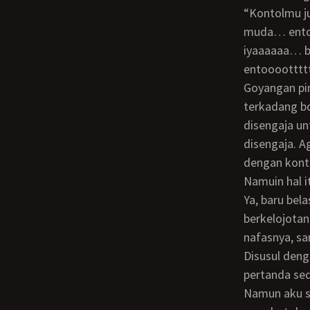
“Kontolmu juga luar biasa enaknya… ereksinya sempurna… maklum kontol anak
muda… ento
iyaaaaaa… b
entooootttt
Goyangan pinggul Mama Fien pun semakin lincah, memutar - mutrar dan meliuk - liuk.
terkadang b
disengaja u
disengaja. A
dengan kont
Namuin hal
Ya, baru belasan menit aku mengentot liang memek legit Mama Fien ini, tiba - tiba dia
berkelojota
nafasnya, s
Disusul deng
pertanda sed
Namun aku seolah tak mau memberi ampun padanya. Kontolku tetap kuayun. Maju