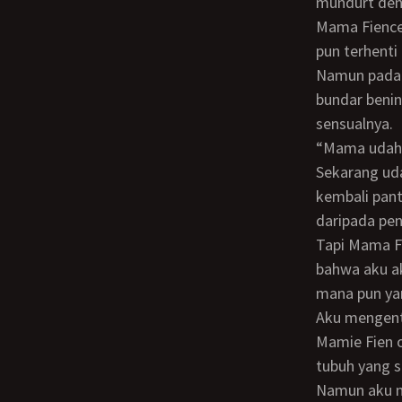
mundurt den
Mama Fience
pun terhenti
Namun pada suatu saat Mama Fience membuka kelopak matanya. Sepasang mata
bundar benin
sensualnya.
“Mama udah orgasme barusan. Tapi kamu belum apa - apa ya. Ayolah mama ladeni.
Sekarang uda
kembali pant
daripada pen
Tapi Mama Fience tidak tahu kemampuanku yang sebenarnya. Dia juga tidak tahu
bahwa aku a
mana pun ya
Aku mengentotnya habis - habisan. Sampai badanku mulai bercucuran keringat.
Mamie Fien 
tubuh yang s
Namun aku ma