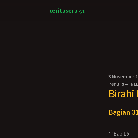
ceritaseru
.xyz
3 November 
Penulis —
NE
Birahi
Bagian 31
**Bab 15