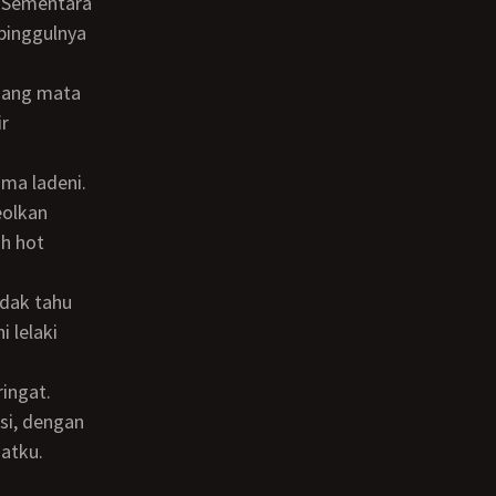
. Sementara
pinggulnya
r
eolkan
ih hot
 lelaki
si, dengan
atku.