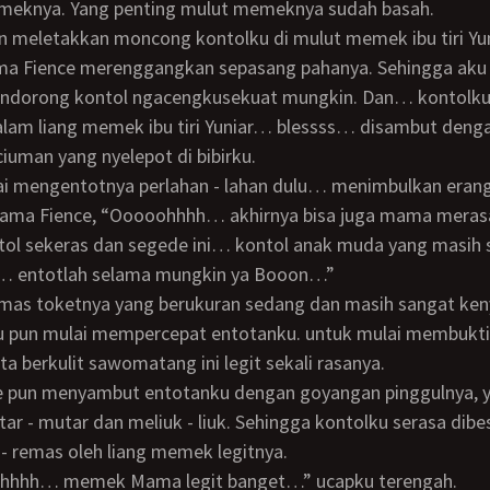
emeknya. Yang penting mulut memeknya sudah basah.
un meletakkan moncong kontolku di mulut memek ibu tiri Yuni
ndorong kontol ngacengkusekuat mungkin. Dan… kontolku
alam liang memek ibu tiri Yuniar… blessss… disambut deng
ciuman yang nyelepot di bibirku.
Mama Fience, “Ooooohhhh… akhirnya bisa juga mama mera
tol sekeras dan segede ini… kontol anak muda yang masih
… entotlah selama mungkin ya Booon…”
u pun mulai mempercepat entotanku. untuk mulai membukt
 berkulit sawomatang ini legit sekali rasanya.
ar - mutar dan meliuk - liuk. Sehingga kontolku serasa dibe
- remas oleh liang memek legitnya.
ghhhh… memek Mama legit banget…” ucapku terengah.