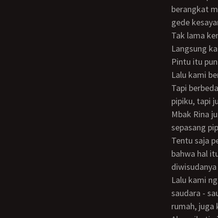
berangkat m
gede kesaya
Tak lama kemudian aku pun sudah berada di lantai lima dalam hotel bintang lima itu.
Langsung ka
Pintu itu pu
Lalu kami ber
Tapi berbeda dengan biasanya. Kali ini Mbak Lidya tak sekadar mencium sepasang
pipiku, tapi 
Mbak Rina juga sama. Dia menyambutku dengan pelukan hangat, lalu mencium
sepasang pip
Tentu saja perasaanku jadi lain. Tapi aku berusaha melupakannya. Dan menganggap
bahwa hal i
diwisudanya
Lalu kami ngobrol ke barat ke timur sebagaimana biasanya kalau kumpul dengan
saudara - sa
rumah, juga 