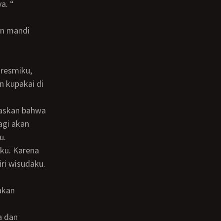
a. “
n kupakai di
agi akan
u.
ri wisudaku.