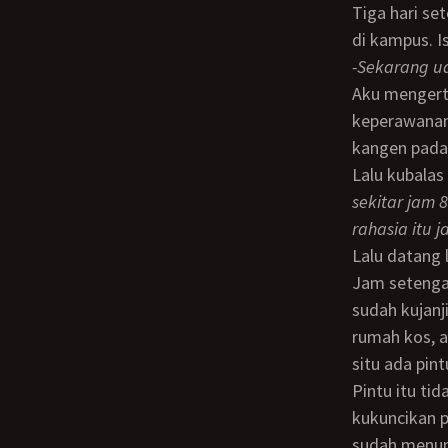
Tiga hari setelah Mbak Artini diperawani olehku, datang WA darinya pas aku sedang
di kampus. Is
-Sekarang u
Aku mengerti apa yang dimaksud “ditengok” itu. Memang sejak kuambil
keperawanann
kangen pada 
Lalu kubalas
sekitar jam 
rahasia itu j
Lalu datang 
Jam setengah delapan malam aku baru bisa meninggalkan kampus. Dan seperti yang
sudah kujanj
rumah kos, a
situ ada pin
Pintu itu tidak dikunci seperti yang kuminta. Namun setelah berada di dalam,
kukuncikan p
sudah menun