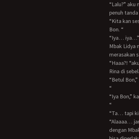
“Lalu?” aku memandang Mbak Lidya, lalu memandang Mbak Rina. Dengan benak
penuh tanda 
“Kita kan sesama saudara,” kata Mbak Rina, “Jadi kita ngomong to the point aja ya
Bon. “
“Iya… iya…
Mbak Lidya memegang pergelangan tangan kananku sambil berkata, “Kami ingin
merasakan se
“Haaa?! “aku tersentak. Memandang wajah Mbak Lidya, lalu memandang wajah Mbak
Rina di sebel
“Betul Bon,” ucap Mbak Rina, “Kamu pasti mau memberikan apa yang kami inginkan.
“
“Iya Bon,” kata Mbak Lidya, “kami akan memasrahkan keperawanan kami kepadamu.
“
“Ta… tapi 
“Alaaaa… jangan munafik lah Bon. Kami tau kok apa yang sering kamu lakukan
dengan Mbak
bisa diperlak