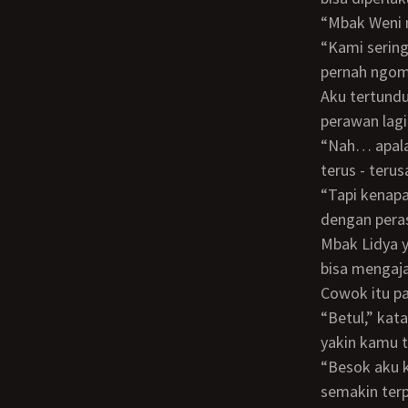
“Mbak Wen
“Kami sering ngintip kamu bersetubuh dengan Mbak Weni dahulu. Mbak Weni sih gak
pernah ngomo
Aku tertunduk dan berkata, “Sebelum bersetubuh denganku, Mbak Weni sudah gak
perawan lagi
“Nah… apalagi kalau begitu. Mbak Weni yang sudah gak perawan lagi, kamu setubuhi
terus - teru
“Tapi kenapa justru aku yang harus mengambil keperawanan Mbak - Mbak?” tanyaku
dengan pera
Mbak Lidya yang menyahut, “Kami bukan cewek jelek kan? Dengan gampang kami
bisa mengaja
Cowok itu p
“Betul,” kata Mbak Rina, “Kalau dengan saudara, rahasia kami pasti terjamin. Kami
yakin kamu t
“Besok aku kan mau diwisuda,” sahutku mengambang. Karena sebenarnya aku
semakin terp