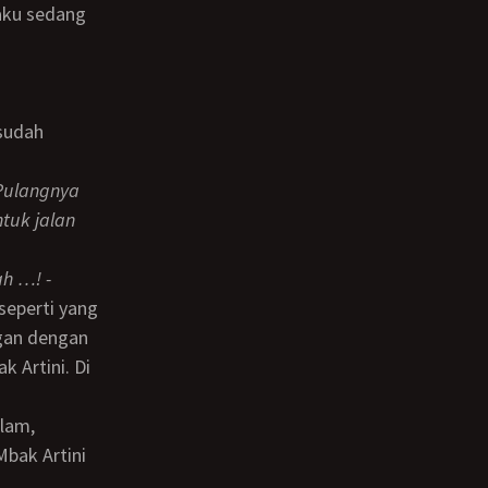
 sudah
 Pulangnya
tuk jalan
h …! -
ngan dengan
 Artini. Di
Mbak Artini