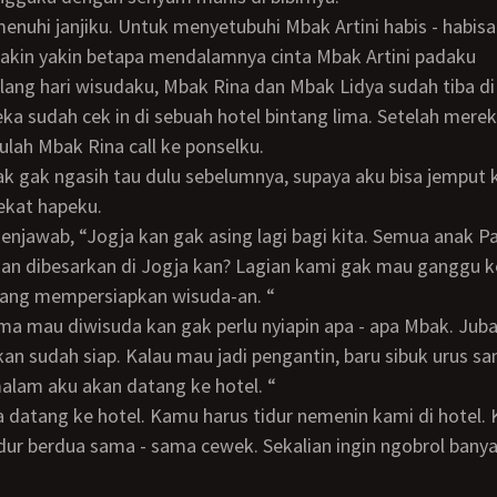
enuhi janjiku. Untuk menyetubuhi Mbak Artini habis - habis
makin yakin betapa mendalamnya cinta Mbak Artini padaku
a sudah cek in di sebuah hotel bintang lima. Setelah merek
rulah Mbak Rina call ke ponselku.
ekat hapeku.
an dibesarkan di Jogja kan? Lagian kami gak mau ganggu k
ang mempersiapkan wisuda-an. “
an sudah siap. Kalau mau jadi pengantin, baru sibuk urus sana
alam aku akan datang ke hotel. “
idur berdua sama - sama cewek. Sekalian ingin ngobrol ban