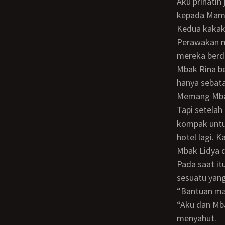
Aku prihatin juga mendengar cerita tentang Papa itu. Terutama merasa prihatin
kepada Mam
Kedua kakakku itu memang sama bentuknya. Tinggi langsing tapi tidak kurus.
Perawakan m
mereka berdu
Mbak Rina b
hanya sebata
Memang Mba
Tapi setelah makan malam bersama di luar hotel, Mbak Rina dan Mbak Lidya jadi
kompak untu
hotel lagi. 
Mbak Lidya d
Pada saat itulah Mbak Rina tampak serius dan berkata, “Bon… terus terang aja ada
sesuatu yang
“Bantuan 
“Aku dan Mbak Rina ini masih sama - sama perawan Bon, “Mbak Lidya yang
menyahut.