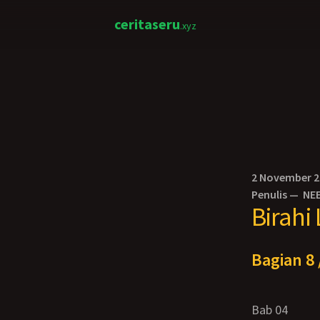
ceritaseru
.xyz
2 November 
Penulis —
NE
Birahi
Bagian 8 
Bab 04