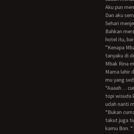
Aku pun mem
Dan aku se
Sehari menjelang hari wisudaku, Mbak Rina dan Mbak Lidya sudah tiba di Jogja.
Bahkan merek
hotel itu, ba
”Kenapa Mbak gak ngasih tau dulu sebelumnya, supaya aku bisa jemput ke stasiun?”
tanyaku di d
Mbak Rina menjawab, “Jogja kan gak asing lagi bagi kita. Semua anak Papa dan
Mama lahir d
mu yang sed
“Aaaah… cuma mau diwisuda kan gak perlu nyiapin apa - apa Mbak. Jubah toga dan
topi wisuda k
udah nanti m
“Bukan cuma datang ke hotel. Kamu harus tidur nemenin kami di hotel. Kami kan
takut juga t
kamu Bon. “