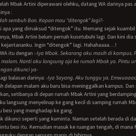
inya :
dah sembuh Bon. Kapan mau “ditengok” lagi?-
ya, Mbak Artini belum pernah kusetubuhi lagi. Dan kini dia
kejantananku. Ingin “ditengok” lagi. Hahahaaaa…!
 WA itu dengan :
-Iya Mbak. Sekarang aku masih di kampus.
8 malam. Nanti aku langsung aja ke rumah Mbak ya. Pintu un
angan dikunci ya-
lagi balasan darinya:
-Iya Sayang. Aku tunggu ya. Emwuaaaa
ikan, setibanya di depan rumah Mbak Artini yang berdampi
ku langsung menyelinap ke gang kecil di samping rumah Mbak
tu besi yang menghadap ke gang.
intu besi itu. Kemudian masuk ke ruangan tengah, di mana 
gguku dengan senyum manis di bibirnya.