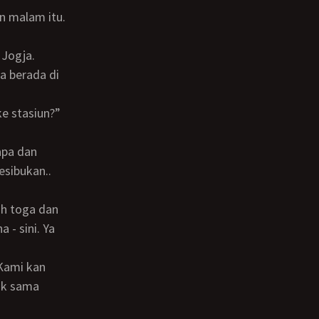
an malam itu.
a berada di
esibukan..
 - sini. Ya
yak sama