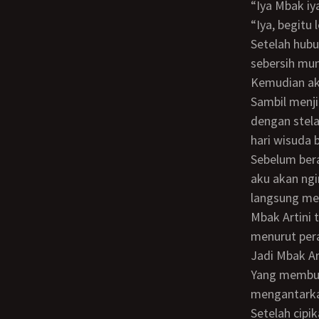
“Iya Mbak i
“Iya, begitu
Setelah hubungan seluler ditutup, aku bergegas menuju kamar mandi. Dan mandi
sebersih mun
Kemudian a
Sambil menjinjing dua kantong plastik berisi pakaian wisuda dan pakaian resmiku,
dengan stela
hari wisuda 
Sebelum berangkat ke hotel, aku pamitan dulu kepada Mbak Artini. Kujelaskan bahwa
aku akan ngi
langsung me
Mbak Artini tampak bersemangat, meski dia tak bisa hadir dalam wisudaku. Karena
menurut pera
Jadi Mbak Ar
Yang membuatnya bersemangat, adalah bahwa sekitar tiga hari lagi dia akan
mengantarkan
Setelah cipika cipiki dengan Mbak Artini, aku pun meninggalkan rumahnya dan