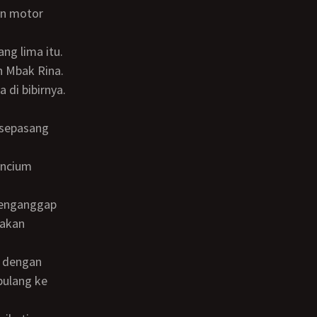
an motor
 Mbak Rina.
di bibirnya.
 akan
pulang ke