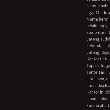
Namun hubunganku dengan Mama Hermin tetap dirahasiakan. Karena kami berusaha
agar Charlit
Mama hermin 
belakangnya
Sementara itu insinyur pertanian untuk memimpin di lahan Mamie di Jatim dan
Jateng sudah
kebetulan la
Jateng, dipe
Kantor untuk urusan agro bisnis tetap di tempat yang tak jauh dari rumah Mamie.
Tapi di Jogj
Tante Tari. 
luar Jawa, d
harus disele
Kantor ini dibeli dengan dana Tante Tari 90% dan dana Mamie 10%. Karena urusan
lahan - laha
karena aku t