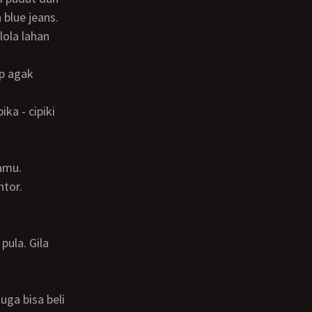
blue jeans.
amu.
ntor.