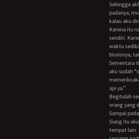
Sehingga akhirnya aku menyerah. Kalau ingin memperlihatkan rasa sayangku
padanya, mung
kalau aku di
Karena itu rumah yang akan direlakan untuk tempat tinggal Mama, akhirnya kupakai
sendiri. Kar
waktu sediki
bisnisnya, t
Sementara itu baik Tante Tari mau pun Tante Artini belum ada yang hamil. Padahal
aku sudah “s
memeriksakan
aja ya.”
Begitulah secara singkat tentang segala yang telah terjadi pada diriku dan orang -
orang yang d
Sampai pad
Siang itu aku mau meninggalkan kantor, karena ada sesuatu yang harus kuurus di
tempat lain.
seorang gadi