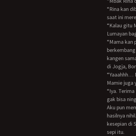
“Mbak Rin
“Rina kan dibawa pindah ke Palembang. Sedangkan Lidya pindah ke Jakarta. Sampai
saat ini me
“Kalau gitu Mama pindah ke Jogja aja ya. Rumah untuk Mama sudah kusediakan.
Lumayan bag
“Mama kan punya usaha di Subang ini Sayang. Usaha mama justru sedang
berkembang 
kangen sama
di Jogja, B
“Yaaahhh… Mama sih gitu. Padahal aku sudah berunding sama Mamie. Bahkan
Mamie juga 
“Iya. Terima kasih atas perhatian kamu dan mamiemu itu. Tapi mama bener - bener
gak bisa nin
Aku pun memutar kata - kata yang intinya ingin agar Mama menetap di Jogja, tapi
hasilnya nih
kesepian di
sepi itu.