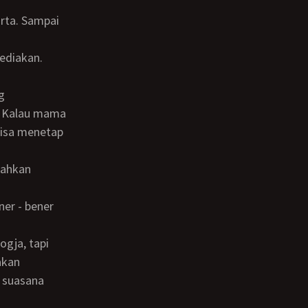
? Kalau mama
bisa menetap
akan
 suasana