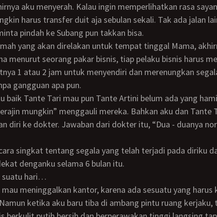
kin harus transfer duit aja sebulan sekali. Tak ada jalan lai
minta pindah ke Subang pun takkan bisa.
ena menurut seorang pakar bisnis, tiap pelaku bisnis harus 
tnya 1 atau 2 jam untuk menyendiri dan merenungkan segal
anpa gangguan apa pun.
erajin mungkin” menggauli mereka. Bahkan aku dan Tante T
 diri ke dokter. Jawaban dari dokter itu, “Dua - duanya no
ekat denganku selama 6 bulan itu.
a suatu hari…
 Namun ketika aku baru tiba di ambang pintu ruang kerjaku,
s berkulit putih bersih dan berperawakan tinggi langsing ta