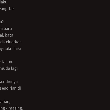
yang tak
u?
al, kata
dikeluarkan.
 laki - laki
 muda lagi
endirian di
ng - masing.