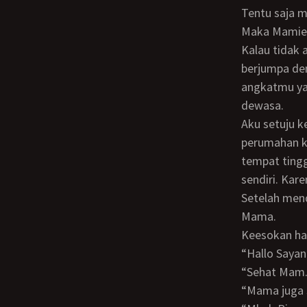
Tentu saja 
Maka Mamie berkata, “Kasihan juga ya. Biar bagaimana dia sangat berjasa pada kita.
Kalau tidak 
berjumpa de
angkatmu ya
dewasa.
Aku setuju kepada saran Mamie. Soal rumah, aku sudah membeli rumah di kompleks
perumahan k
tempat tingg
sendiri. Kar
Setelah mendengar saran Mamie, aku merencanakan rumah itu untuk tempat tinggal
Mama.
Keesokan h
“Hallo Say
“Sehat Mam
“Mama juga