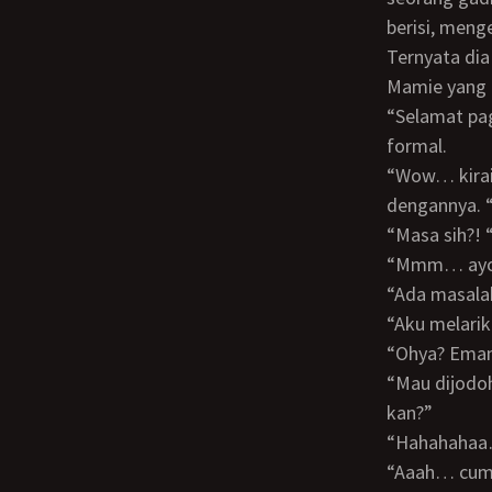
berisi, meng
Ternyata dia Yuniar, teman seangkatanku yang kutugaskan untuk mengelola lahan
Mamie yang d
“Selamat pagi Boss,” ucap Yuniar sambil menjabat tanganku dengan sikap agak
formal.
“Wow… kirain siapa, “sambutku sambil memeluk pinggang Yuniar, lalu cipika - cipiki
dengannya. “
“Masa sih?
“Mmm… ayo
“Ada masal
“Aku melari
“Ohya? Em
“Mau dijodohin sama lelaki yang sudah tua. Cuma mau dijadiin bini muda pula. Gila
kan?”
“Hahahaha
“Aaah… cuma punya mobil satu. Di zaman sekarang tukang bikin tempe juga bisa beli