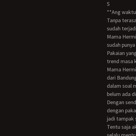
S
**ang wa
Tanpa terasa 6 bulan sudah berlalu. Dalam tempo setengah tahun itu banyak yang
sudah terjadi
Mama Hermin tidak mengedarkan pakaian ke pasar dan toko - toko lagi. Karena
sudah punya 
Pakaian yang
trend masa k
Mama Hermin pun tak lagi harus belanja secara rutin ke Jogja, karena ada supplier
dari Bandun
dalam soal m
belum ada di 
Dengan sendirinya Mama Hermin pun berubah penampilannya. Menyesuaikan diri
dengan paka
jadi tampak 
Tentu saja aku ikut berperan untuk memajukan usaha Mama Hermin itu. Karena aku
selalu ment