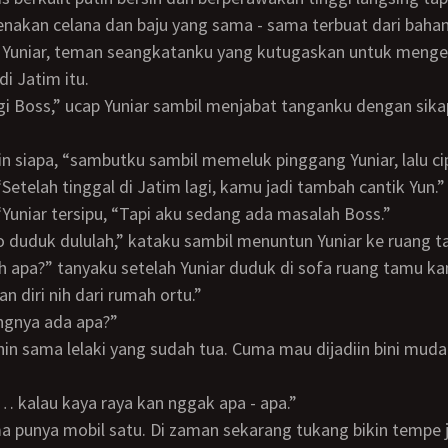
enakan celana dan baju yang sama - sama terbuat dari bahan 
i Jatim itu.
Setelah tinggal di Jatim lagi, kamu jadi tambah cantik Yun.”
! “Yuniar tersipu, “Tapi aku sedang ada masalah Boss.”
 duduk dululah,” kataku sambil menuntun Yuniar ke ruang t
ah apa?” tanyaku setelah Yuniar duduk di sofa ruang tamu ka
kan diri nih dari rumah ortu.”
angnya ada apa?”
a… kalau kaya raya kan nggak apa - apa.”