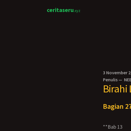
ceritaseru
.xyz
3 November 
Penulis —
NE
Birahi
Bagian 27
**Bab 13