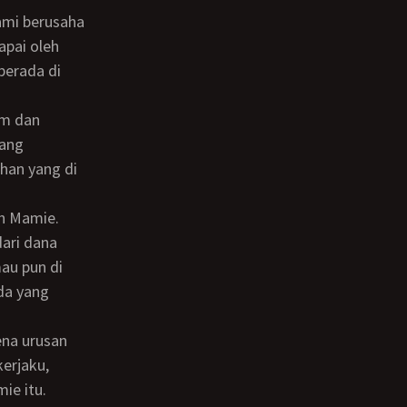
apai oleh
berada di
yang
ahan yang di
dari dana
mau pun di
da yang
erjaku,
ie itu.