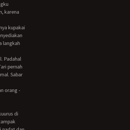
n, karena
menyediakan
a langkah
ari pernah
rmal. Sabar
 tampak
pi padat dan