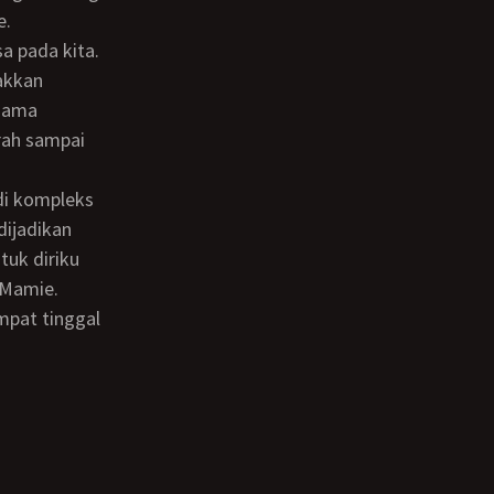
e.
takkan
 Mama
rah sampai
ijadikan
tuk diriku
 Mamie.