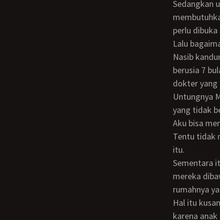
Sedangkan untuk urusan bisnis yang Tante Tari serahkan sepenuhnya padaku,
membutuhkan
perlu dibuka
Lalu bagaim
Nasib kandungannya ternyata malang sekali. Karena ketika kandungannya baru
berusia 7 bu
dokter yang 
Untungnya Ma
yang tidak be
Aku bisa memaklumi hal itu, karena usia Mama memang sudah di atas 40 tahun.
Tentu tidak 
itu.
Sementara itu, Mbak Rina dan Mbak Lidya sudah pada menikah. Dengan sendirinya
mereka dibaw
rumahnya yan
Hal itu kusampaikan kepada Mamie. Bahwa Mama di Subang tinggal sendirian,
karena anak 