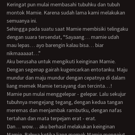
Keringat pun mulai membasahi tubuhku dan tubuh
montok Mamie. Karena sudah lama kami melakukan
semuanya ini.
Sehingga pada suatu saat Mamie membisiki telingaku
dengan suara tersendat, “Sayaang… mamie udah
mau lepas… ayo barengin kalau bisa… biar
nikmaaaaat…”
Aku berusaha untuk mengikuti keinginan Mamie.
Dengan segenap gairah kugencarkan entotanku. Maju
mundur dan maju mundur dengan cepatnya di dalam
liang memek Mamie tersayang dan tercinta…!
Mamie pun mulai menggelepar - gelepar. Lalu sekujur
tubuhnya mengejang tegang, dengan kedua tangan
meremas dan menjambak rambutku, dengan nafas
tertahan dan mata terpejam erat - erat.
Dan… wow… aku berhasil melakukan keinginan
Mamie. Bahwa ketika liang memek Mamie mengejut -