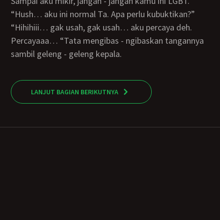
Sampai aku mikir, jangan - jangan kamu ini LGBT.”
“Hush… aku ini normal Ta. Apa perlu kubuktikan?”
“Hihihiii… gak usah, gak usah… aku percaya deh.
Percayaaa… “Tata mengibas - ngibaskan tangannya
sambil geleng - geleng kepala.
LANJUT BAGIAN BERIKUTNYA