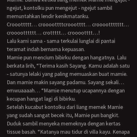
ngejut, kontolku pun mengejut - ngejut sambil
memuntahkan lendir kenikmatanku.
Crooottttt… croooottttcroootttt… croooottttttt…
crooootttttt… crottttt… crooootttt…!
Lalu kami sama - sama terkulai lunglai di pantai
teramat indah bernama kepuasan.
Mamie pun mencium bibirku dengan hangatnya. Lalu
berkata lirih, “Terima kasih Sayang. Kamu adalah satu
- satunya lelaki yang paling memuaskan buat mamie.
Dan mamie makin sayang padamu. Sayang sekali…
emwuaaaah… “Mamie menutup ucapannya dengan
kecupan hangat lagi di bibirku.
Setelah kucabut kontolku dari liang memek Mamie
yang sudah sangat becek itu, Mamie pun bangkit.
Duduk sambil menyeka memeknya dengan kertas
tissue basah. “Katanya mau tidur di villa kayu. Kenapa