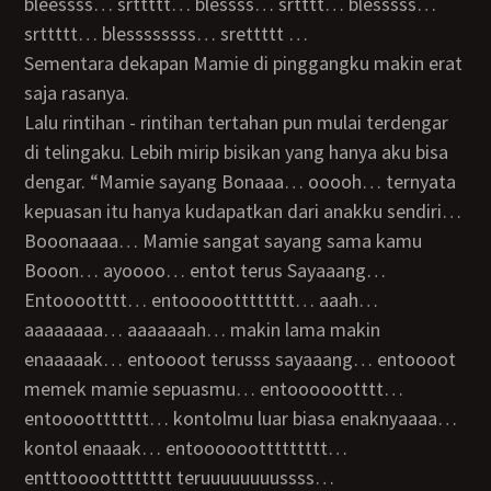
bleessss… srttttt… blessss… srtttt… blesssss…
srttttt… blessssssss… srettttt …
Sementara dekapan Mamie di pinggangku makin erat
saja rasanya.
lalu rintihan - rintihan tertahan pun mulai terdengar
di telingaku. Lebih mirip bisikan yang hanya aku bisa
dengar. “Mamie sayang Bonaaa… ooooh… ternyata
kepuasan itu hanya kudapatkan dari anakku sendiri…
Booonaaaa… Mamie sangat sayang sama kamu
Booon… ayoooo… entot terus Sayaaang…
entooootttt… entoooootttttttt… aaah…
aaaaaaaa… aaaaaaah… makin lama makin
enaaaaak… entoooot terusss sayaaang… entoooot
memek mamie sepuasmu… entooooootttt…
entoooottttttt… kontolmu luar biasa enaknyaaaa…
kontol enaaak… entoooooottttttttt…
entttooootttttttt teruuuuuuuussss…