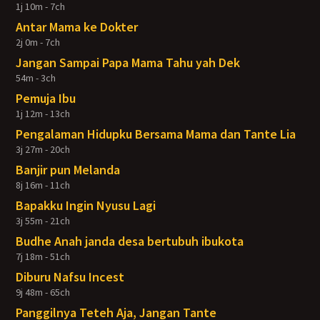
1j 10m - 7ch
Antar Mama ke Dokter
2j 0m - 7ch
Jangan Sampai Papa Mama Tahu yah Dek
54m - 3ch
Pemuja Ibu
1j 12m - 13ch
Pengalaman Hidupku Bersama Mama dan Tante Lia
3j 27m - 20ch
Banjir pun Melanda
8j 16m - 11ch
Bapakku Ingin Nyusu Lagi
3j 55m - 21ch
Budhe Anah janda desa bertubuh ibukota
7j 18m - 51ch
Diburu Nafsu Incest
9j 48m - 65ch
Panggilnya Teteh Aja, Jangan Tante