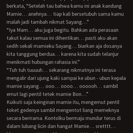
berkata, “Setelah tau bahwa kamu ini anak kandung
Mamie… anehnya… tiap kali bersetubuh sama kamu
malah jadi tambah nikmat Sayang…”
“Iya Mam… aku juga begitu. Bahkan ada perasaan
takut kalau semua ini dihentikan… pasti aku akan
sedih sekali mamieku Sayang… biarkan aja dosanya
kita tanggung berdua… karena kita sudah telanjur
menikmati hubungan rahasia ini.”
“Tuh tuh tuuuuh… sekarang nikmatnya ini terasa
mengalir dari ujung kaki sampai ke ubun - ubun kepala
mamie sayang… ooo… oooo… oooooh… sambil
emut lagi pentil tetek mamie Bon…”
Kuikuti saja keinginan mamie itu, mengemut pentil
toket gedenya sambil mengentot liang memeknya
secara berirama. Kontolku bermaju mundur terus di
dalam lubang licin dan hangat Mamie… sretttt…