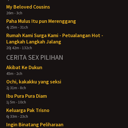
My Beloved Cousins
26m - 3ch
Paha Mulus Itu pun Merenggang
4j 25m - 31ch
Rumah Kami Surga Kami - Petualangan Hot -
Langkah Langkah Jalang
20j 42m - 132ch
CERITA SEX PILIHAN
Akibat Ke Dukun
45m - 2ch
Ochi, kakakku yang seksi
2j 31m - 8ch
Ibu Pura Pura Diam
1j 5m - 10ch
Keluarga Pak Trisno
6j 33m - 23ch
Ingin Binatang Peliharaan