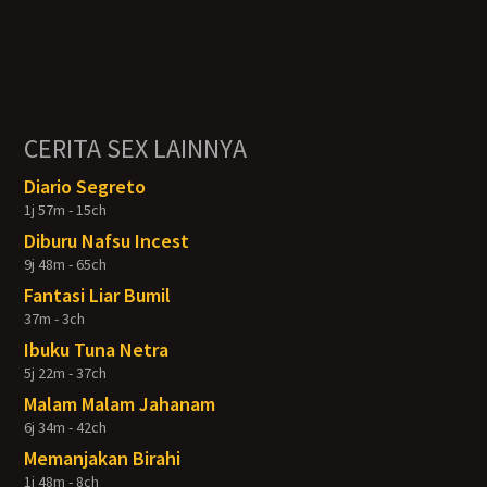
CERITA SEX LAINNYA
Diario Segreto
1j 57m - 15ch
Diburu Nafsu Incest
9j 48m - 65ch
Fantasi Liar Bumil
37m - 3ch
Ibuku Tuna Netra
5j 22m - 37ch
Malam Malam Jahanam
6j 34m - 42ch
Memanjakan Birahi
1j 48m - 8ch