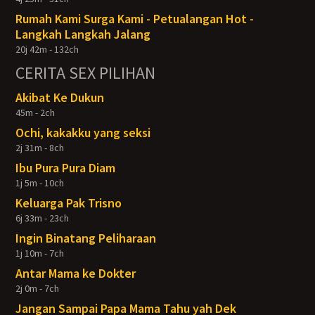
Rumah Kami Surga Kami - Petualangan Hot -
Langkah Langkah Jalang
20j 42m - 132ch
CERITA SEX PILIHAN
Akibat Ke Dukun
45m - 2ch
Ochi, kakakku yang seksi
2j 31m - 8ch
Ibu Pura Pura Diam
1j 5m - 10ch
Keluarga Pak Trisno
6j 33m - 23ch
Ingin Binatang Peliharaan
1j 10m - 7ch
Antar Mama ke Dokter
2j 0m - 7ch
Jangan Sampai Papa Mama Tahu yah Dek