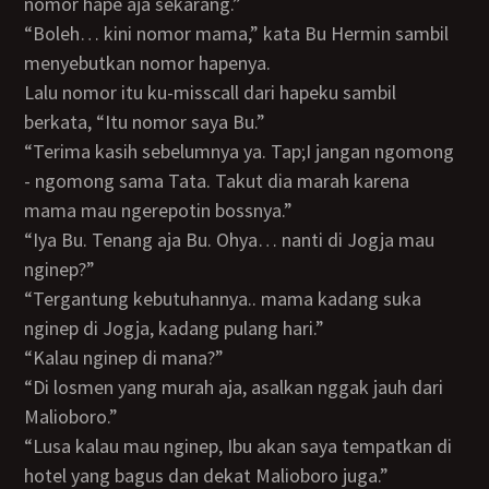
nomor hape aja sekarang.”
“Boleh… kini nomor mama,” kata Bu Hermin sambil
menyebutkan nomor hapenya.
Lalu nomor itu ku-misscall dari hapeku sambil
berkata, “Itu nomor saya Bu.”
“Terima kasih sebelumnya ya. Tap;I jangan ngomong
- ngomong sama Tata. Takut dia marah karena
mama mau ngerepotin bossnya.”
“Iya Bu. Tenang aja Bu. Ohya… nanti di Jogja mau
nginep?”
“Tergantung kebutuhannya.. mama kadang suka
nginep di Jogja, kadang pulang hari.”
“Kalau nginep di mana?”
“Di losmen yang murah aja, asalkan nggak jauh dari
Malioboro.”
“Lusa kalau mau nginep, Ibu akan saya tempatkan di
hotel yang bagus dan dekat Malioboro juga.”