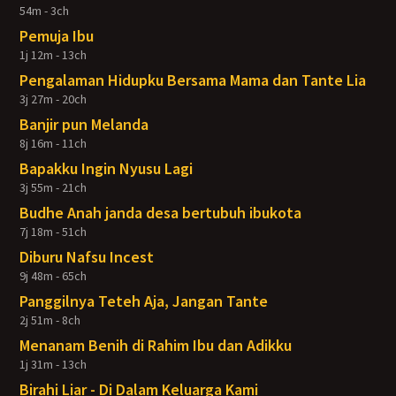
54m - 3ch
Pemuja Ibu
1j 12m - 13ch
Pengalaman Hidupku Bersama Mama dan Tante Lia
3j 27m - 20ch
Banjir pun Melanda
8j 16m - 11ch
Bapakku Ingin Nyusu Lagi
3j 55m - 21ch
Budhe Anah janda desa bertubuh ibukota
7j 18m - 51ch
Diburu Nafsu Incest
9j 48m - 65ch
Panggilnya Teteh Aja, Jangan Tante
2j 51m - 8ch
Menanam Benih di Rahim Ibu dan Adikku
1j 31m - 13ch
Birahi Liar - Di Dalam Keluarga Kami