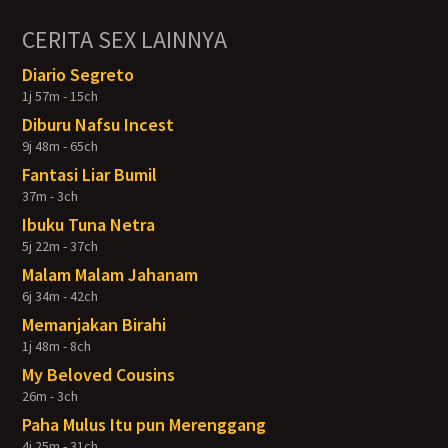
CERITA SEX LAINNYA
Diario Segreto
1j 57m - 15ch
Diburu Nafsu Incest
9j 48m - 65ch
Fantasi Liar Bumil
37m - 3ch
Ibuku Tuna Netra
5j 22m - 37ch
Malam Malam Jahanam
6j 34m - 42ch
Memanjakan Birahi
1j 48m - 8ch
My Beloved Cousins
26m - 3ch
Paha Mulus Itu pun Merenggang
4j 25m - 31ch