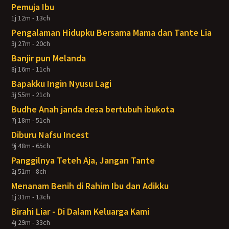
Pemuja Ibu
1j 12m - 13ch
Pengalaman Hidupku Bersama Mama dan Tante Lia
3j 27m - 20ch
Banjir pun Melanda
8j 16m - 11ch
Bapakku Ingin Nyusu Lagi
3j 55m - 21ch
Budhe Anah janda desa bertubuh ibukota
7j 18m - 51ch
Diburu Nafsu Incest
9j 48m - 65ch
Panggilnya Teteh Aja, Jangan Tante
2j 51m - 8ch
Menanam Benih di Rahim Ibu dan Adikku
1j 31m - 13ch
Birahi Liar - Di Dalam Keluarga Kami
4j 29m - 33ch