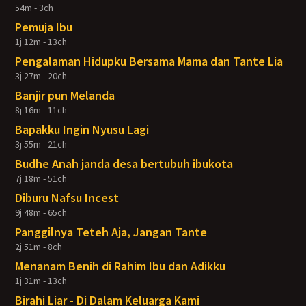
54m - 3ch
Pemuja Ibu
1j 12m - 13ch
Pengalaman Hidupku Bersama Mama dan Tante Lia
3j 27m - 20ch
Banjir pun Melanda
8j 16m - 11ch
Bapakku Ingin Nyusu Lagi
3j 55m - 21ch
Budhe Anah janda desa bertubuh ibukota
7j 18m - 51ch
Diburu Nafsu Incest
9j 48m - 65ch
Panggilnya Teteh Aja, Jangan Tante
2j 51m - 8ch
Menanam Benih di Rahim Ibu dan Adikku
1j 31m - 13ch
Birahi Liar - Di Dalam Keluarga Kami