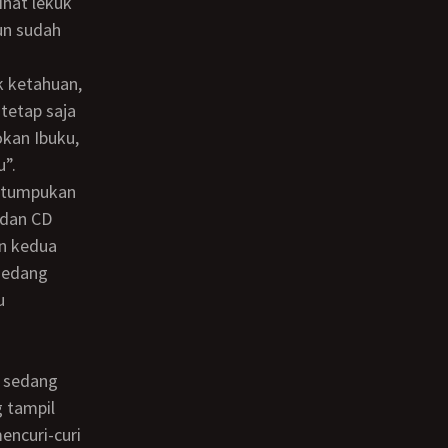
ihat lekuk
un sudah
tetap saja
kan Ibuku,
”.
 dan CD
n kedua
sedang
u
g tampil
encuri-curi