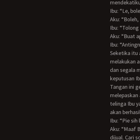
mendekatiku
Ibu: “Le, bo
Aku: “Boleh
Ibu: “Tolong
Aku: “Buat 
Ibu: “Anting
Seketika itu aku kaget bukan main mendengar perintah dari Ibu. Aku langsung
melakukan an
dan segala 
keputusan Ibu
Tangan ini gemeteran memegang telinga Ibu, sampai beberapa kali aku mencoba
melepaskan a
telinga Ibu 
akan berhasi
Ibu: “Pie sih
Aku: “Maaf Bu saya endak bisa melepas antingnya. Bu, saya sarankan ndak usah
dijual. Cari s