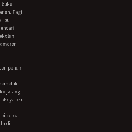
Ibuku.
a Ibu
mencari
sekolah
lamaran
ku jarang
luknya aku
da di