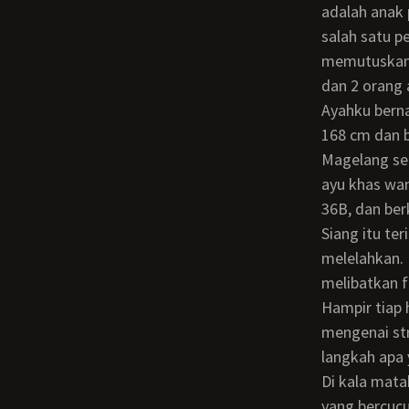
adalah anak 
salah satu pe
memutuskan 
dan 2 orang
Ayahku bernama Haryo berusia 48 tahun dengan perawakan kulit agak gelap, tinggi
168 cm dan be
Magelang seb
ayu khas wan
36B, dan ber
Siang itu terik matahari begitu menyengat, melengkapi rangkaian hariku yang begitu
melelahkan. L
melibatkan f
Hampir tiap 
mengenai st
langkah apa 
Di kala matahari memaksaku untuk terus mengayunkan tangan menyebak keringat
yang bercucu