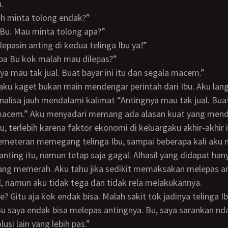
.
leh minta tolong endak?”
, Bu. Mau minta tolong apa?”
 lepasin anting di kedua telinga Ibu ya!”
apa Bu kok malah mau dilepas?”
nya mau tak jual. Buat bayar ini itu dan segala macem.”
alisa jauh mendalami kalimat “Antingnya mau tak jual. Buat 
macem.” Aku menyadari memang ada alasan kuat yang mend
, terlebih karena faktor ekonomi di keluargaku akhir-akhir i
nting itu, namun tetap saja gagal. Alhasil yang didapat han
yang memerah. Aku tahu jika sedikit memaksakan melepas an
l, namun aku tidak tega dan tidak rela melakukannya.
 le? Gitu aja kok endak bisa. Malah sakit tok jadinya telinga Ib
olusi lain yang lebih pas.”