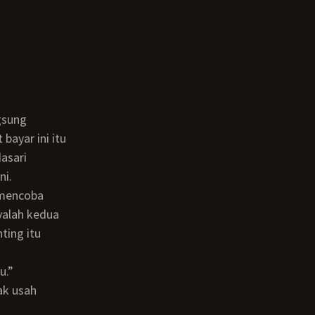
bayar ini itu
asari
ni.
yalah kedua
ting itu
u.”