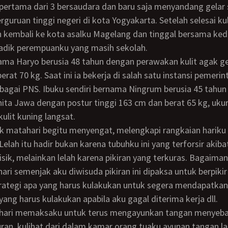
pertama dari 3 bersaudara dan baru saja menyandang gelar s
rguruan tinggi negeri di kota Yogyakarta. Setelah selesai ku
kembali ke kota asalku Magelang dan tinggal bersama ked
 adik perempuanku yang masih sekolah.
rat 70 kg. Saat ini ia bekerja di salah satu instansi pemerin
agai PNS. Ibuku sendiri bernama Ningrum berusia 45 tahun
ita Jawa dengan postur tinggi 163 cm dan berat 65 kg, uku
kulit kuning langsat.
elah itu hadir bukan karena tubuhku ini yang terforsir akiba
isik, melainkan lelah karena pikiran yang terkuras. Bagaiman
hari semenjak aku diwisuda pikiran ini dipaksa untuk berpikir
rategi apa yang harus kulakukan untuk segera mendapatkan
yang harus kulakukan apabila aku gagal diterima kerja dll.
ran, kulihat dari dalam kamar orang tuaku ayunan tangan la