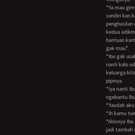
“Ya mau gimana nak, Ibu sebenarnya juga gak mau jual anting Ibu tapi kamu tau
sendiri kan 
penghasilan 
kedua adikmu
bantuan kamu
gak mau”.
“Ibu gak usah khawatir, pokoknya aku bakal usaha cari pekerjaan sedapat mungkin,
nanti kalo u
keluarga kit
pipinya.
“Iya nanti Ibu doain kamu biar dapet kerjaan bagus supaya kamu sukses dan bisa
ngebantu Ibu
“Yaudah ak
“Ih kamu t
“Abisnya Ibu cantik sih, apalagi kalo pake anting-anting emas kayak gini cantiknya
jadi tambah 