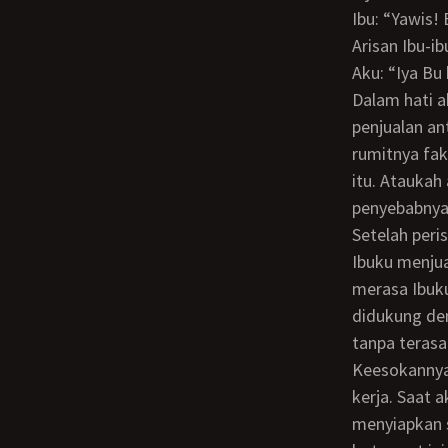
Ibu: “Yawis! Besok lagi aja. Ibu berangkat dulu, Ibu keburu belanja kebutuhan buat
Arisan Ibu-i
Aku: “Iya B
Dalam hati aku sedikit lega, semoga niat Ibu menunda atau bahkan membatalkan
penjualan ant
rumitnya fa
itu. Ataukah
penyebabnya
Setelah peristiwa di siang tadi, malamnya sebelum tidur aku berpikir. Aku tidak rela
Ibuku menjua
merasa Ibuku
didukung den
tanpa terasa
Keesokannya aku bangun pagi-pagi sekali untuk mandi dan bersiap pergi mencari
kerja. Saat 
menyiapkan 