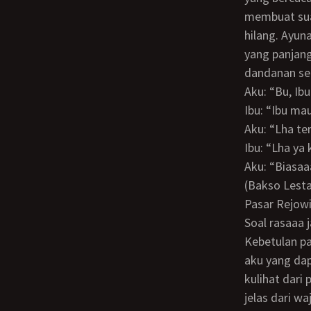
membuat suas
hilang. Ayun
yang panjan
dandanan se
Aku: “Bu, I
Ibu: “Ibu ma
Aku: “Lha t
Ibu: “Lha y
Aku: “Bias
(Bakso Lestari adalah salah satu bakso terkenal di Magelang, tepatnya di daerah
Pasar Rejowi
Soal rasaaa 
Kebetulan pas di hari itu Bapak belum pulang kerja dan adik masih kuliah, sehingga
aku yang dap
kulihat dari
jelas dari w