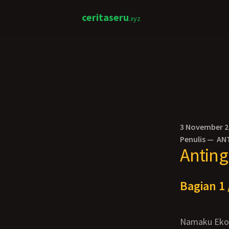
ceritaseru
.xyz
3 November 
Penulis —
AN
Anting
Bagian 1 
Namaku Eko, umurku 23 tahun dengan tinggi badan 175 cm dan berat 72 kg. Aku