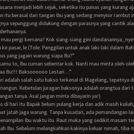
ana menjadi lebih sejuk, seketika itu panas yang kurang aj
an itu berasal dari tangan Ibu yang sedang menyisir rambut 
gnya sepunggung didukung dengan parasnya yang cantik ala
derhananya.
bu mau pergi kemana? Kok siang-siang gini dandanannya_nye
u ke pasar, le (Tole: Panggilan untuk anak laki-laki dalam B
erus yang jagain warung siapa Bu?”
a kamu to, Ibu cuman sebentar kok. Nanti mau minta oleh-ole
aaaa Bu!!! Baksoooooo Lestari…”
nangun. Kebetulan juragan baksonya adalah orangtua dari 
jangan tanya. Asal jangan minta dibayarin ya!)
at jatah jaga warung. Tanpa kusadari, ada pemandangan la
 penampilan Ibu waktu itu. Raut muka yang sedikit masam t
ajah Ibu. Sebelum melangkahkan kakinya keluar rumah, tiba-t