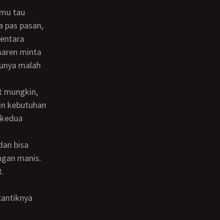
a pas pasan,
mentara
maren minta
amunya malah
pin kebutuhan
i kedua
ngan manis.
t.