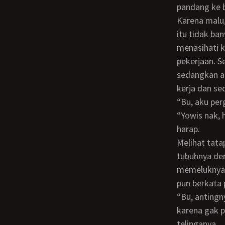
pandang ke b
Karena malu, aku pun langsung mengalihkan pandanganku ke piring makanan. Pagi
itu tidak ba
menasihati k
pekerjaan. S
sedangkan a
kerja dan se
“Bu, aku p
“Yowis nak, hati-hati ya di jalan”. Balas Ibuku dengan ramah dengan tatapan penuh
harap.
Melihat tatapan Ibuku yang penuh harap seperti itu aku langsung reflek memeluk
tubuhnya den
memeluknya 
pun berkata 
“Bu, antingnya jangan dijual ya, aku gak mau Ibu sampe harus jual anting ini cuma
karena gak 
telinganya.