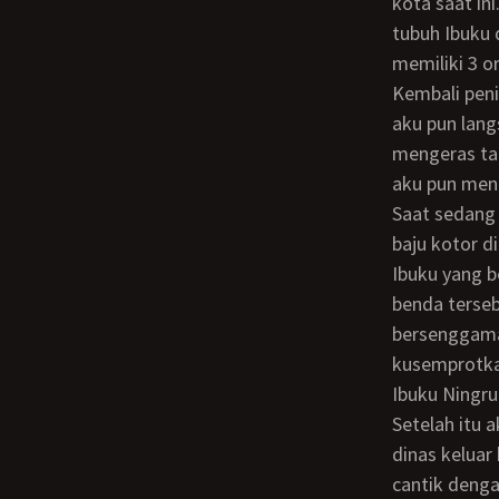
kota saat in
tubuh Ibuku 
memiliki 3 o
Kembali penisku berdiri tegak melihat pemandangan tersebut. Agar tidak ketahuan,
aku pun lang
mengeras ta
aku pun men
Saat sedang asyik mengocok penis, kulihat ada BH dan CD milik Ibuku di tumpukan
baju kotor d
Ibuku yang 
benda terseb
bersenggama 
kusemprotka
Ibuku Ningr
Setelah itu aku bersarapan bersama Ibu dan kedua adikku karena Ayahku sedang
dinas keluar
cantik denga