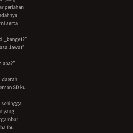
ar perlahan
indahnya
mi serta
til_banget?”
ahasa Jawa)”
h apa?”
teman SD ku.
in yang
ergambar
iba Ibu