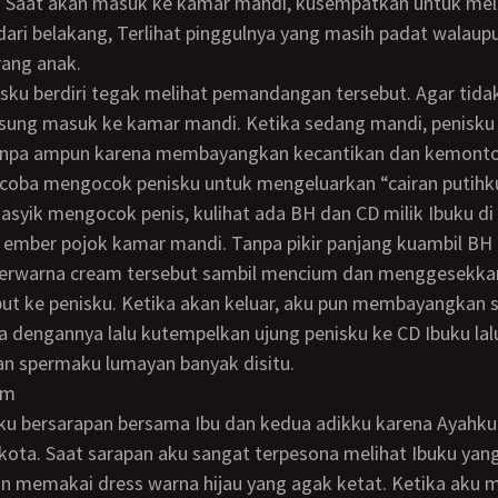
i. Saat akan masuk ke kamar mandi, kusempatkan untuk mel
dari belakang, Terlihat pinggulnya yang masih padat walaup
rang anak.
sung masuk ke kamar mandi. Ketika sedang mandi, penisku 
npa ampun karena membayangkan kecantikan dan kemonto
coba mengocok penisku untuk mengeluarkan “cairan putihku
i ember pojok kamar mandi. Tanpa pikir panjang kuambil BH
berwarna cream tersebut sambil mencium dan menggesekka
ut ke penisku. Ketika akan keluar, aku pun membayangkan 
dengannya lalu kutempelkan ujung penisku ke CD Ibuku lal
n spermaku lumayan banyak disitu.
um
 kota. Saat sarapan aku sangat terpesona melihat Ibuku yan
n memakai dress warna hijau yang agak ketat. Ketika aku m