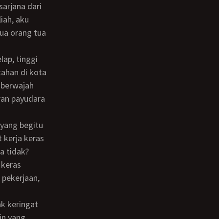
arjana dari
liah, aku
ua orang tua
tahan di kota
 berwajah
ran payudara
t kerja keras
a tidak?
 keras
 pekerjaan,
in yang