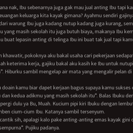
keuangan keluarga kita kayak gimana? Ayahmu sendiri gajiny
dari warung Ibu juga kadang nutup kadang juga kurang, se
 yang masih sekolah itu juga butuh biaya, makanya Ibu ke
 buat lepasin anting di telinga Ibu ini buat tak jual tapi k
dah keterima kerja, gajiku bakal aku kasih ke Ibu untuk nutu
a”. Hiburku sambil mengelap air mata yang mengalir pelan d
 dan kedua adikmu yang masih sekolah itu”. Balas Ibuku de
u pergi dulu ya Bu, Muah. Kucium pipi kiri Ibuku dengan lembu
umben cium-cium Ibu. Katanya sambil tersenyum.
sempurna”. Pujiku padanya.