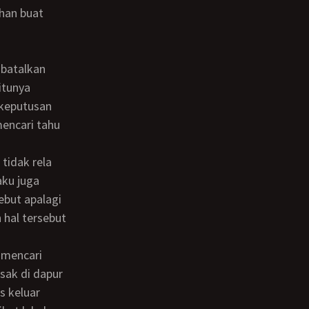
gitunya
 keputusan
mencari tahu
aku juga
ebut apalagi
 hal tersebut
sak di dapur
s keluar