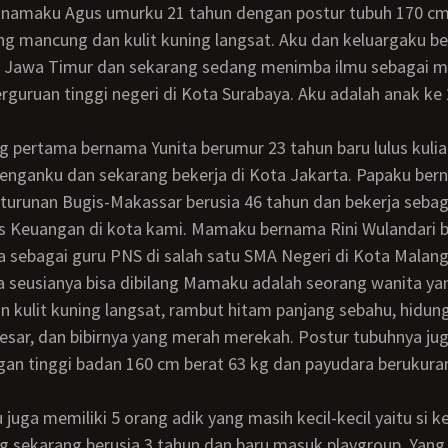
g mancung dan kulit kuning langsat. Aku dan keluargaku ber
 Jawa Timur dan sekarang sedang menimba ilmu sebagai m
erguruan tinggi negeri di Kota Surabaya. Aku adalah anak ke 
enganku dan sekarang bekerja di Kota Jakarta. Papaku be
urunan Bugis-Makassar berusia 46 tahun dan bekerja sebag
as Keuangan di kota kami. Mamaku bernama Rini Wulandari b
a sebagai guru PNS di salah satu SMA Negeri di Kota Malang
n kulit kuning langsat, rambut hitam panjang sebahu, hidu
esar, dan bibirnya yang merah merekah. Postur tubuhnya ju
an tinggi badan 160 cm berat 63 kg dan payudara berukura
g sekarang berusia 3 tahun dan baru masuk playgroup. Yang