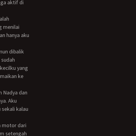
ga aktif di
g menilai
dan hanya aku
 sudah
 kecilku yang
emaikan ke
aya. Aku
sekali kalau
am setengah