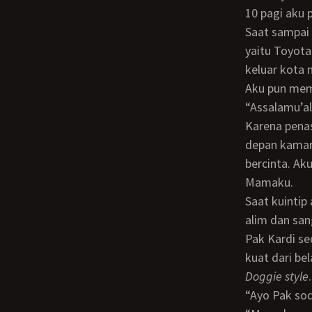
10 pagi aku 
Saat sampai dirumah kulihat suasana cukup sepi dan terlihat 2 mobil milik Papaku
yaitu Toyota
keluar kota 
Aku pun mem
“Assalamu’
Karena penasaran aku pun mencari Mama ke seantero sudut rumah. Ketika sampai di
depan kamar
bercinta. Ak
Mamaku.
Saat kuintip aku pun kaget setengah mati. Ternyata Mamaku yang selama ini sangat
alim dan san
Pak Kardi s
kuat dari be
doggie style
.
“Ayo Pak 