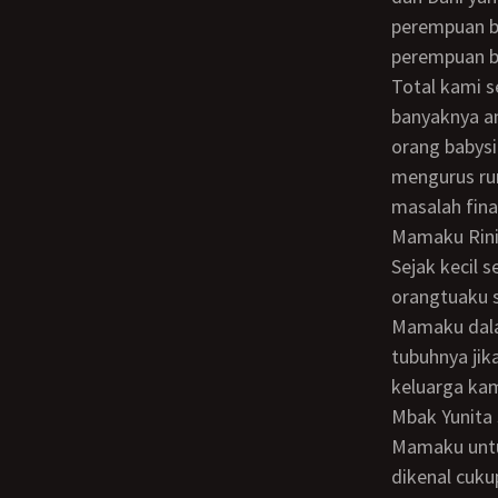
perempuan be
perempuan b
Total kami sekeluarga ada 9 orang. Karena kesibukan kedua orang tuaku dan
banyaknya a
orang babys
mengurus ru
masalah fina
Mamaku Rin
Sejak kecil sewaktu aku masih berdua dengan Mbak Yunita hingga sekarang kedua
orangtuaku 
Mamaku dala
tubuhnya ji
keluarga kam
Mbak Yunita sendiri walaupun belum mengenakan jilbab namun dia selalu ingat pesan
Mamaku untu
dikenal cuku