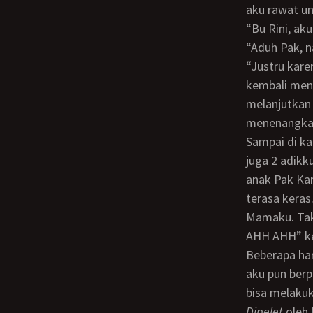
aku rawat u
“Bu Rini,
“Aduh Pak,
“Justru karena Ibu lagi hamil makanya nafsuku jadi meluap-luap”. Katanya sambil
kembali men
melanjutkan
menenangkan 
Sampai di kamar aku pun *shock, * aku tidak menyangka bahwa 3 adik kecilku dan
juga 2 adik
anak Pak Kar
terasa kera
Mamaku. Ta
AHH AHH” ke
Beberapa hari setelah kejadian itu sewaktu aku sedang sendirian di kamar kostku,
aku pun berp
bisa melaku
dipelet
oleh 