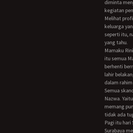
diminta menj
kegiatan pen
Melihat profil keluargaku kebanyakan orang akan menilai bahwa kami adalah
keluarga yan
seperti itu,
yang tahu.
Mamaku Rini walaupun dikenal sebagai sosok yang aktif dan religius, namun dibalik
itu semua M
berhenti ber
lahir belaka
dalam rahim
Semua skandal itu aku ketahui beberapa bulan sebelum Mama melahirkan Nadya dan
Nazwa. Yaitu
memang punya
tidak ada t
Pagi itu hari Sabtu sekitar 7 pagi aku berangkat dari kosan menggunakan motor dari
Surabaya men