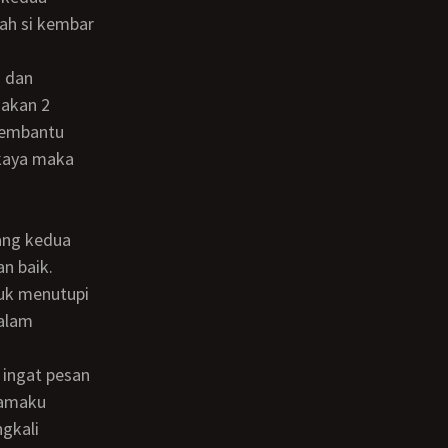
lah si kembar
akan 2
membantu
 kaya maka
n baik.
uk menutupi
dalam
Mamaku
ngkali