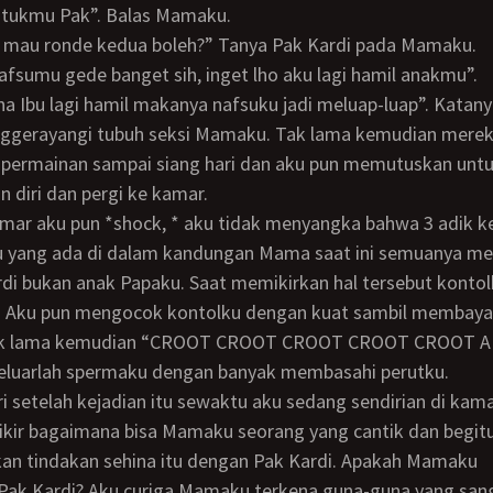
ntukmu Pak”. Balas Mamaku.
 aku mau ronde kedua boleh?” Tanya Pak Kardi pada Mamaku.
 nafsumu gede banget sih, inget lho aku lagi hamil anakmu”.
ggerayangi tubuh seksi Mamaku. Tak lama kemudian merek
 permainan sampai siang hari dan aku pun memutuskan unt
diri dan pergi ke kamar.
ku yang ada di dalam kandungan Mama saat ini semuanya m
di bukan anak Papaku. Saat memikirkan hal tersebut kontol
s. Aku pun mengocok kontolku dengan kuat sambil membay
k lama kemudian “CROOT CROOT CROOT CROOT CROOT 
luarlah spermaku dengan banyak membasahi perutku.
ikir bagaimana bisa Mamaku seorang yang cantik dan begit
kan tindakan sehina itu dengan Pak Kardi. Apakah Mamaku
Pak Kardi? Aku curiga Mamaku terkena guna-guna yang sang