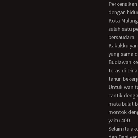
Perkenalkan namaku Agus umurku 21 tahun dengan postur tubuh 170 cm berat 65 kg
dengan hidun
Kota Malang
salah satu p
bersaudara.
Kakakku yang pertama bernama Yunita berumur 23 tahun baru lulus kuliah dari kota
yang sama d
Budiawan ket
teras di Din
tahun bekerj
Untuk wanita seusianya bisa dibilang Mamaku adalah seorang wanita yang sangat
cantik denga
mata bulat b
montok deng
yaitu 40D.
Selain itu aku juga memiliki 5 orang adik yang masih kecil-kecil yaitu si kembar Deni
dan Dani yan