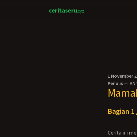
ceritaseru
.xyz
1 November 
Penulis —
AN
Mamak
Bagian 1 
Cerita ini 