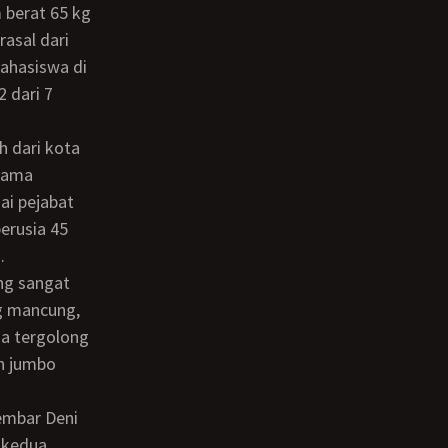
asal dari
ahasiswa di
2 dari 7
rnama
ai pejabat
erusia 45
.
ng mancung,
ga tergolong
n jumbo
 kedua