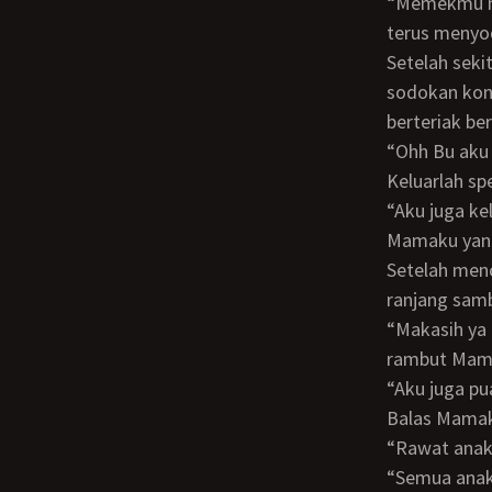
“Memekmu nikmat Bu aku jadi ketagihan OHH OHH OHH”. Desah Pak Kardi sambil
terus meny
Setelah sekitar 15 menit mereka bercinta tiba-tiba Pak Kardi pun mempercepat
sodokan kon
berteriak be
“Ohh Bu aku keluar OHH OHH CROOT CROOT CROOT CROOT CROOT CROOT!”
Keluarlah s
“Aku juga keluar Pak AHH AHH AHH CREETT CREETT CREETT CREETT!” Teriak
Mamaku yang
Setelah mencapai puncak kenikmatan masing-masing keduanya pun tiduran di
ranjang samb
“Makasih ya Bu, aku puas banget sama Bu Rini”. Kata Pak Kardi sambil membelai
rambut Mam
“Aku juga 
Balas Mamaku
“Rawat ana
“Semua anak-anak kita Deni, Dani, Dina dan si kembar yang ada di perutku ini akan