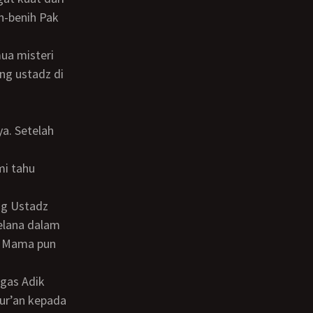
h-benih Pak
ng ustadz di
u
mi tahu
g Ustadz
lana dalam
a Mama pun
Qur’an kepada