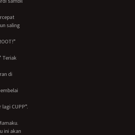
n saling
 lagi CUPP”.
t Mamaku.