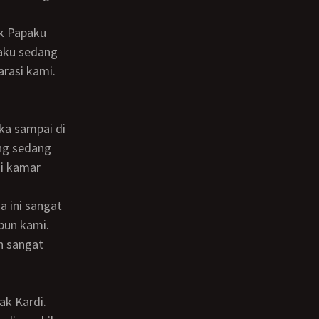
paku sedang
rasi kami.
ng sedang
di kamar
bun kami.
n sangat
ak Kardi.