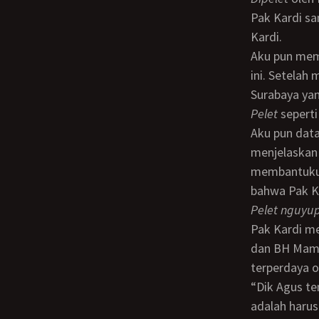
Pak Kardi s
Kardi.
Aku pun memutuskan untuk mencari “orang pintar” untuk membuka semua misteri
ini. Setelah
Surabaya yan
pelet
sepert
Aku pun datang ke rumahnya yang ada di salah satu gang kecil di Surabaya. Setelah
menjelaskan
membantuku.
bahwa Pak K
pelet nguyu
Pak Kardi m
dan BH Mama
terperdaya o
“Dik Agus tenang saja, saya akan mengatasi ilmu pelet dari Pak Kardi. Tugas Adik
adalah harus