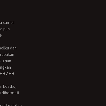
a pun
uk
erupakan
ku pun
angkan
AHH AHH
u dihormati
at kuat dari