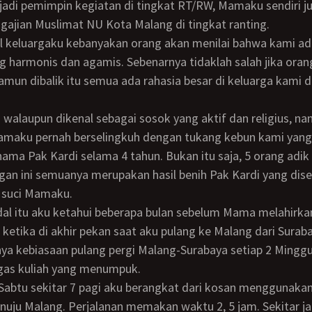
adi pemimpin kegiatan di tingkat RT/RW, Mamaku sendiri ju
gajian Muslimat NU Kota Malang di tingkat ranting.
g harmonis dan agamis. Sebenarnya tidaklah salah jika oran
 namun dibalik itu semua ada rahasia besar di keluarga kami 
amaku pernah berselingkuh dengan tukang kebun kami yang
nama Pak Kardi selama 4 tahun. Bukan itu saja, 5 orang adik
ngan ini semuanya merupakan hasil benih Pak Kardi yang dis
 suci Mamaku.
 ketika di akhir pekan saat aku pulang ke Malang dari Surab
 kebiasaan pulang pergi Malang-Surabaya setiap 2 Minggu 
ugas kuliah yang menumpuk.
uju Malang. Perjalanan memakan waktu 2, 5 jam. Sekitar j