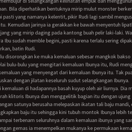
embujur di selangkangan kelihatan empuk dan menggunu
an. Bila diperhatikan bentuknya mirip mulut monster berker
t itu. Kemudian jarinya ia gerakkan ke bawah menyentuh lipat
ng yang mirip daging pada kantong buah pelir laki-laki. Wa
a Ibu sudah memble begini, pasti karena terlalu sering dipa
rkan, batin Rudi.
ai bulu-bulu yang mengitari kemaluan Ibunya itu, Rudi men
kemaluan yang menyengat dari kemaluan Ibunya itu. Tak pu
ruskan dengan jilatan keseluruh sudut selangkangan Ibunya.
arah klitoris Ibunya dan menggelitik bagian itu dengan ujung 
ngan satunya berusaha melepaskan ikatan tali baju mandi, 
gkapkan baju itu sehingga kini tubuh montok Ibunya lebih te
 dengan gemas ia menempelkan mukanya ke permukaan kema