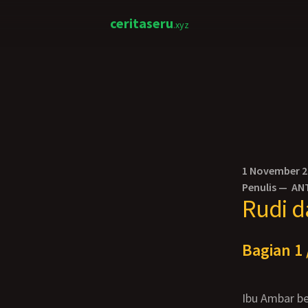
ceritaseru
.xyz
1 November 
Penulis —
AN
Rudi 
Bagian 1 
Ibu Ambar berusia 47 tahun, pekerjaannya sebagai manajer di salah satu perusahaan