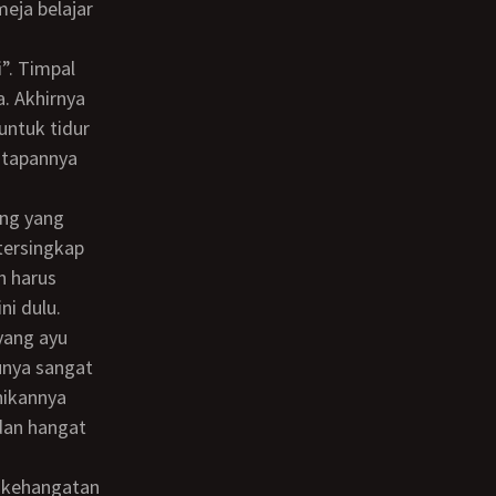
eja belajar
a. Akhirnya
untuk tidur
atapannya
tersingkap
h harus
i dulu.
unya sangat
nikannya
 dan hangat