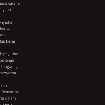
hasil karena
menyapu
irinya.
ota
kin keras
perlahan
u tangannya
 berwarna
. Denyutan-
itu dalam
seperti