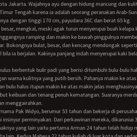
kota Jakarta. Wajahnya ayu dengan hidung mancung dan kulit
 Timur Tengah karena ia adalah seorang peranakan Arab-Su
nya dengan tinggi 170 cm, payudara 36C dan berat 65 kg.
inggangnya ramping dan makin ke bawah pinggulnya membes
ar. Bokongnya bulat, besar, dan kencang mendongak sepert
bila ia berjalan. Kakinya panjang indah menyerupai kaki bel
an warna kulitnya yang putih bersih. Pahanya makin ke ata
 bulu halus itupun makin ke atas makin jelas menghiasinya
mbut keibuan dan tenang penuh kematangan. Suaranya merd
n menggairahkan.
i insinyur perminyakan. Dari perkawinan mereka, dikaruniai 
aknya yang lain yaitu pertama Arman 24 tahun telah hidup 
ota lain. Kedua Mahesa 22 tahun kuliah di luar kota dan seda