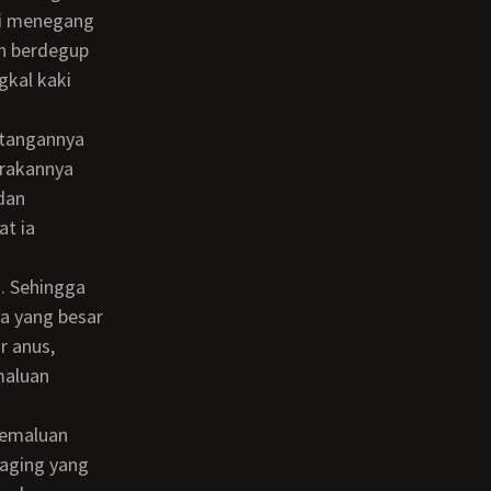
di menegang
n berdegup
gkal kaki
erakannya
 dan
t ia
a yang besar
r anus,
maluan
daging yang