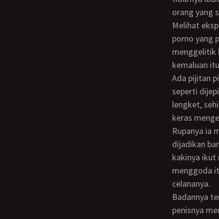
orang yang 
Melihat ekspresi muka Ibunya yang seperti orang sedang orgasme dalam film-film
porno yang p
menggelitik 
kemaluan itu
Ada pijitan pijitan lembut dari lubang vagina Ibunya yang membuat jari tangannya
seperti dije
lengket, sehi
keras menge
Rupanya ia merasakan kenikmatan dalam mimpi, ketika kemaluan dan payudaranya
dijadikan ba
kakinya ikut
menggoda itu
celananya.
Badannya terlihat besar dan kekar dengan postur 180 cm dan berat 75 kg serta
penisnya men