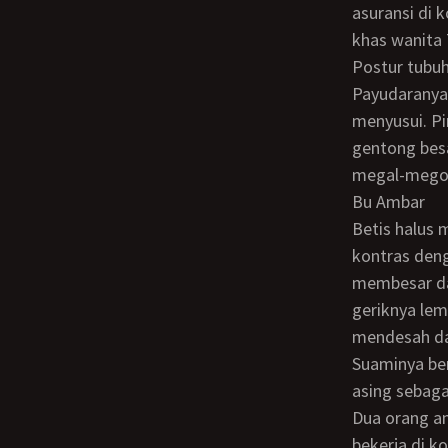
asuransi di 
khas wanita
Postur tubuh
Payudaranya besar, mengkal, meski agak turun menyerupai buah kelapa karena
menyusui. P
gentong bes
megal-megol 
Bu Ambar
Betis halus mulus berbentuk bulir padi yang berisi ditumbuhi bulu-bulu halus yang
kontras deng
membesar dan
geriknya le
mendesah da
Suaminya bernama Pak Widyo, berumur 53 tahun dan bekerja di perusahaan minyak
asing sebaga
Dua orang an
bekerja di k