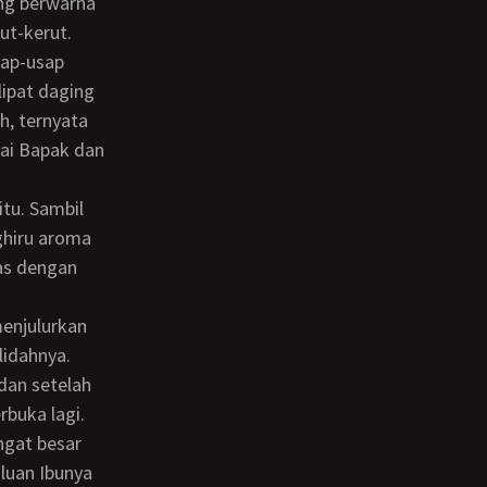
ng berwarna
ut-kerut.
lipat daging
h, ternyata
kai Bapak dan
ghiru aroma
as dengan
lidahnya.
dan setelah
rbuka lagi.
luan Ibunya