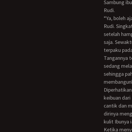
Sambung ibun
Rudi.
“Ya, boleh aja tapi jangan sampai ketiduran nanti malah nggak jadi mandi”. Timpal
Rudi. Singka
setelah hamp
saja. Sewakt
terpaku pada
Tangannya telentang sementara kakinya mengangkang lebar seperti orang yang
sedang melah
sehingga pah
membangunka
Diperhatikan dengan seksama tubuh ibunya yang montok dan wajahnya yang ayu
keibuan dari
cantik dan 
dirinya meng
kulit Ibunya 
Ketika menyentuh paha yang ditumbuhi bulu-bulu halus, Rudi merasakan kehangatan