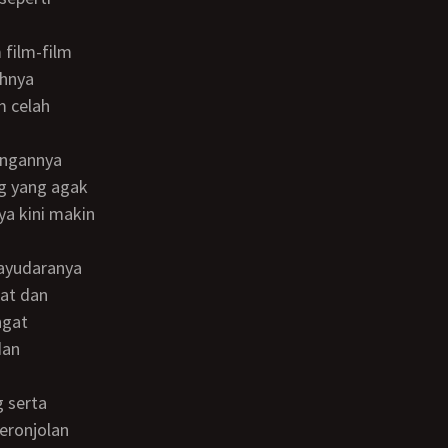
ahnya
m celah
ng yang agak
ya kini makin
iat dan
ngat
dan
eronjolan