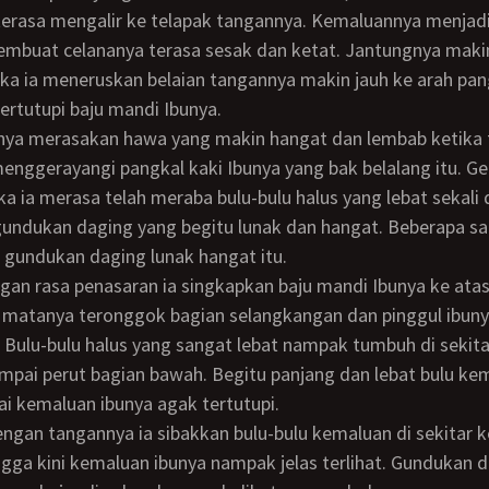
terasa mengalir ke telapak tangannya. Kemaluannya menja
embuat celananya terasa sesak dan ketat. Jantungnya maki
ka ia meneruskan belaian tangannya makin jauh ke arah pan
ertutupi baju mandi Ibunya.
enggerayangi pangkal kaki Ibunya yang bak belalang itu. G
ika ia merasa telah meraba bulu-bulu halus yang lebat sekali
ndukan daging yang begitu lunak dan hangat. Beberapa saa
gundukan daging lunak hangat itu.
n matanya teronggok bagian selangkangan dan pinggul ibuny
Bulu-bulu halus yang sangat lebat nampak tumbuh di sekita
pai perut bagian bawah. Begitu panjang dan lebat bulu ke
i kemaluan ibunya agak tertutupi.
ngga kini kemaluan ibunya nampak jelas terlihat. Gundukan 