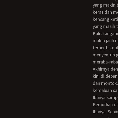
yang makin 
keras dan m
kencang keti
yang masih t
Kulit tangannya merasakan hawa yang makin hangat dan lembab ketika tangannya
makin jauh m
terhenti ket
menyentuh gu
meraba-raba 
Akhirnya dengan rasa penasaran ia singkapkan baju mandi Ibunya ke atas. Sehingga
kini di depa
dan montok. 
kemaluan sam
Ibunya sampa
Kemudian dengan tangannya ia sibakkan bulu-bulu kemaluan di sekitar kemaluan
Ibunya. Sehi