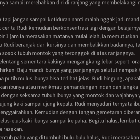
ya sambil merebahkan diri di ranjang yang membelakangi m
t cerita Rudi kemudian berkonsentrasi lagi dengan belajarny
ir 1 jam ia merasakan matanya mulai lelah, ia memutuskan 
u Rudi beranjak dari kursinya dan membalikkan badannya, t
 sosok tubuh montok yang teronggok di atas ranjangnya.
irkan. Baju mandi ibunya yang panjangnya selutut nampak 
a putih mulus ibunya bisa terlihat jelas. Rudi bingung, apaka
n ibunya atau menikmati pemandangan indah dan langka in
 ujung kaki sampai ujung kepala. Rudi menyadari ternyata ib
menggairahkan. Kemudian dengan tangan gemetaran dibera
elus-elus kaki Ibunya sampai ke paha. Begitu halus, lembut
ia rasakan.