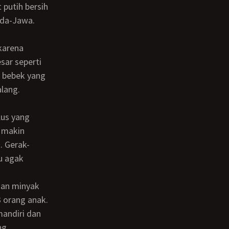
 putih bersih
nda-Jawa.
ar seperti
i bebek yang
alang.
s makin
. Gerak-
u agak
3 orang anak.
mandiri dan
ng