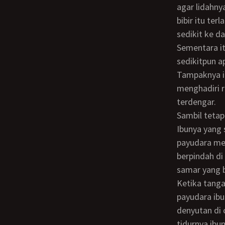
agar lidahny
bibir itu te
sedikit ke da
Sementara itu Bu Ambar masih tetap lelap dalam mimpinya dan tidak menyadari
sedikitpun a
Tampaknya ia
menghadiri r
terdengar.
Sambil tetap membenamkan mukanya ke kemaluan besar itu, Rudi meraih payudara
Ibunya yang
payudara men
berpindah di
samar yang b
Ketika tangannya memijit-mijit puting susu itu dengan lembut, ia merasakan
payudara ibu
denyutan di 
tidurnya ibu