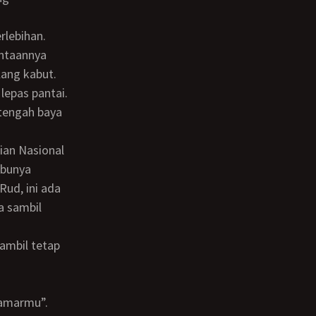
intaannya
lang kabut.
tengah baya
ibunya
ud, ini ada
a sambil