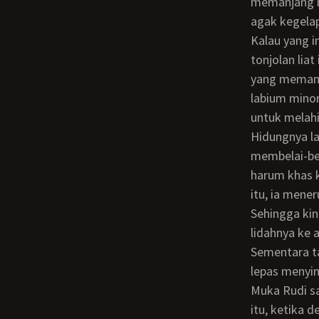
memanjang m
agak kegelap
Kalau yang ini pasti yang namanya kelentit, pikir Rudi lagi sambil mengusap-usap
tonjolan lia
yang memanja
labium minor
untuk melahi
Hidungnya lalu disorongkan ke muka kemaluan sebesar mangkok bakso itu. Sambil
membelai-bel
harum khas 
itu, ia mene
Sehingga kini kemaluan di hadapannya basah kuyup oleh air liurnya. Dia menjulurkan
lidahnya ke 
Sementara ta
lepas menyin
Muka Rudi sampai terbenam seluruhnya dalam kemaluan ibunya yang sangat besar
itu, ketika