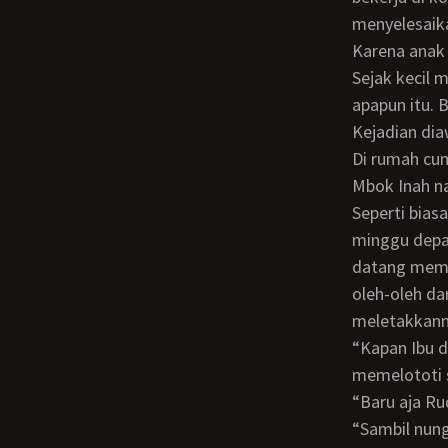
menyelesaika
Karena anak paling bungsu perhatian mereka terhadap Rudi sangatlah berlebihan.
Sejak kecil
apapun itu. 
Kejadian diawali ketika Pak Widyo tugas meninjau ladang minyak baru di lepas pantai.
Di rumah cu
Mbok Inah n
Seperti biasa, pada malam hari Rudi sedang belajar untuk menghadapi Ujian Nasional
minggu depan
datang memb
oleh-oleh da
meletakkanny
“Kapan Ibu datang, kok suara mobilnya tidak kedengaran?” Tanya Rudi sambil tetap
memelototi s
“Baru aja 
“Sambil nungguin air panasnya mendidih, Ibu mau baca majalah dulu di kamarmu”.