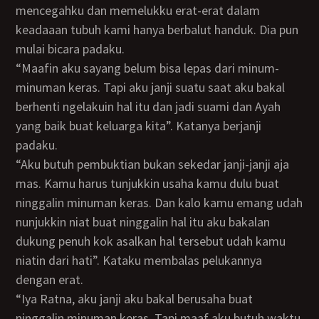
mencegahku dan memelukku erat-erat dalam
keadaaan tubuh kami hanya berbalut handuk. Dia pun
mulai bicara padaku.
“Maafin aku sayang belum bisa lepas dari minum-
minuman keras. Tapi aku janji suatu saat aku bakal
berhenti ngelakuin hal itu dan jadi suami dan Ayah
yang baik buat keluarga kita”. Katanya berjanji
padaku.
“Aku butuh pembuktian bukan sekedar janji-janji aja
mas. Kamu harus tunjukkin usaha kamu dulu buat
ninggalin minuman keras. Dan kalo kamu emang udah
nunjukkin niat buat ninggalin hal itu aku bakalan
dukung penuh kok asalkan hal tersebut udah kamu
niatin dari hati”. Kataku membalas pelukannya
dengan erat.
“Iya Ratna, aku janji aku bakal berusaha buat
ninggalin minuman keras. Tapi maaf aku butuh waktu