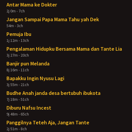
Antar Mama ke Dokter
2j 0m - 7ch
Jangan Sampai Papa Mama Tahu yah Dek
54m - 3ch
Pemuja Ibu
1j 12m - 13ch
Pengalaman Hidupku Bersama Mama dan Tante Lia
3j 27m - 20ch
Banjir pun Melanda
8j 16m - 11ch
Bapakku Ingin Nyusu Lagi
3j 55m - 21ch
Budhe Anah janda desa bertubuh ibukota
7j 18m - 51ch
Diburu Nafsu Incest
9j 48m - 65ch
Panggilnya Teteh Aja, Jangan Tante
2j 51m - 8ch