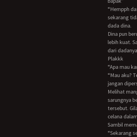
bapak”
“Hempph dasar wanita sombong, kalau kau tidak mencintaiku mengapa kamu
sekarang ti
dada dina.
Dina pun berusaha melepaskan tangan nista tersebut namun tenaga pak rizieq jauh
lebih kuat. 
dari dadanya
Plakkk
“Apa mau k
“Mau aku? Tentu saja layani aku, layani aku sepenuh hatimu. Hidup ini mudah ibu dina
jangan diper
Melihat mangsanya yang sudah menyerah, pak rizieq lalu dengan santainya melepas
sarungnya be
tersebut. Gi
celana dalam
Sambil mema
“Sekarang sepong kontolku nduk, tadi anak anakmu memang menggairahkan, aku