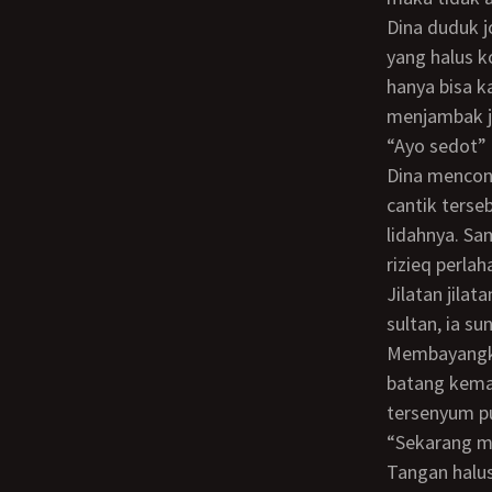
Dina duduk jongkok dan langsung memegang kontol pak rizieq karena tangan dina
yang halus k
hanya bisa k
menjambak j
“Ayo sedot”
Dina mencondongkan badannya ke depan dan membuka mulutnya perlahan. Ibu
cantik terse
lidahnya. Sa
rizieq perlah
Jilatan jilatan lidah dina membuat pak rizieq blingsatan keenakan. Bagai seorang
sultan, ia s
Membayangka
batang kemal
tersenyum p
“Sekarang
Tangan halus dina berpindah ke kantong pak rizieq lalu meremas remasnyaLama