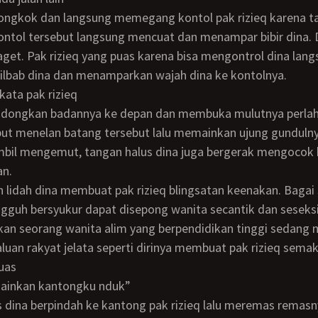
ontol tersebut langsung mencuat dan menampar bibir dina. 
aget. Pak rizieq yang puas karena bisa mengontrol dina lan
ilbab dina dan menamparkan wajah dina ke kontolnya.
 kata pak rizieq
but menelan batang tersebut lalu memainkan ujung gunduln
mbil mengemut, tangan halus dina juga bergerak mengocok 
an.
ungguh bersyukur dapat disepong wanita secantik dan seseksi
n seorang wanita alim yang berpendidikan tinggi sedang 
uan rakyat jelata seperti dirinya membuat pak rizieq semak
uas
 mainkan kantongku nduk”