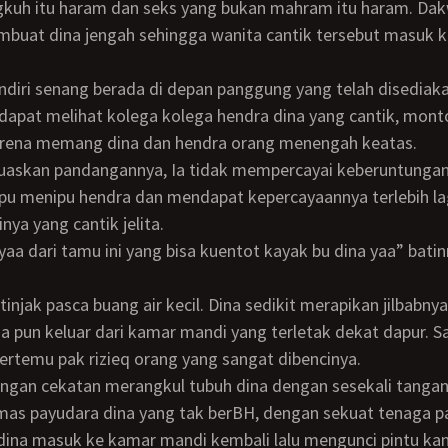
ngkuh itu haram dan seks yang bukan mahram itu haram. Da
buat dina jengah sehingga wanita cantik tersebut masuk k
apat melihat kolega kolega hendra dina yang cantik, mont
karena memang dina dan hendra orang menengah keatas.
u menipu hendra dan mendapat kepercayaannya terlebih l
inya yang cantik jelita.
 yaa dari tamu ini yang bisa kuentot kayak bu dina yaa” bati
Ia pun keluar dari kamar mandi yang terletak dekat dapur. Sa
bertemu pak rizieq orang yang sangat dibencinya.
as payudara dina yang tak berBH, dengan sekuat tenaga pa
ina masuk ke kamar mandi kembali lalu mengunci pintu ka