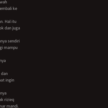
kwah
embali ke
ok dan juga
agi mampu
nnya
at ingin
k rizieq
mar mandi.