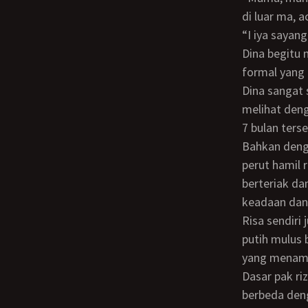
di luar ma, 
“I iya say
Dina begitu malas menghadiri acara pembukaan. Bukan karena tidak suka acara
formal yang 
Dina sangat 
melihat deng
7 bulan terse
Bahkan dengan nakalnya seperti sedang membaca doa, pak rizieq mengelus ngelus
perut hamil 
berteriak da
keadaan dan
Risa sendiri juga berpenampilan menarik, gaun putih yang senada dengan kulitnya
putih mulus 
yang menamb
Dasar pak rizieq memang orang yang munafik apa yang ia ceramahkan sangat
berbeda deng