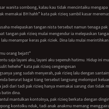
dak memakai BH hahh” kata pak rizieq sambil kasar merema
Saat tangan pak rizieq mulai mengendur ia melepaskan tangan
 lalu menampar keras pak riziek. Dina lalu mulai merintihkan
amu orang bejatt”
sulit hehehe” kata pak rizieq cengengesan
nda berurat bagai tiang tersebut langsung melompat keluar
la jadi dari tadi pak rizieq hanya memakai sarung dan tidak
 batin dina.
ntul mantulkan kontolnya, pak rizieq berkata dengan dingi