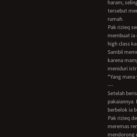
haram, seli
tersebut mem
rumah.
Pak rizieq sendiri senang berada di depan panggung yang telah disediakan. Hal itu
membuat ia d
high class 
Sambil memuaskan pandangannya, Ia tidak mempercayai keberuntungannya sendiri
karena mamp
meniduri istr
“Yang mana
---
Setelah beristinjak pasca buang air kecil. Dina sedikit merapikan jilbabnya dan
pakaiannya. 
berbelok ia 
Pak rizieq dengan cekatan merangkul tubuh dina dengan sesekali tangannya
meremas rem
mendorong d