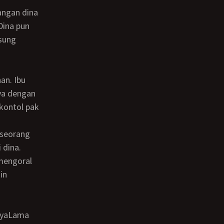
Dina pun
gsung
ya dengan
kontol pak
 dina.
mengoral
in