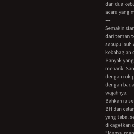
dan dua kebu
acara yang m
---
Semakin siang suasana di rumah keluarga dina semakin ramai. Pasalnya tidak hanya
dari teman t
sepupu jauh 
kebahagian d
Banyak yang bilang ketika wanita cantik sedang manyun dan cemberut akan terlihat
menarik. Sam
dengan rok 
dengan bada
wajahnya.
Bahkan ia sekarang sangat ketakutan bila tamu undangan tahu kalau tak memakai
BH dan celan
yang tebal 
dikagetkan 
“Mama, mama udah cantik OOTD gini kok malah melamun, ayo sapa tamu undangan