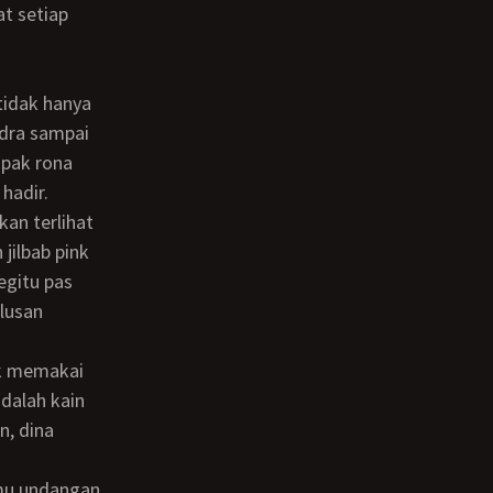
t setiap
ndra sampai
mpak rona
hadir.
jilbab pink
egitu pas
lusan
adalah kain
n, dina