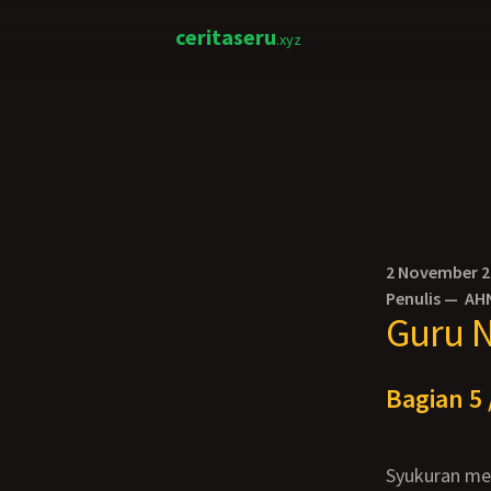
ceritaseru
.xyz
2 November 
Penulis —
AH
Guru N
Bagian 5 
Syukuran merupakan tradisi bangsa. Budaya tersebut adalah akulturasi dua agama