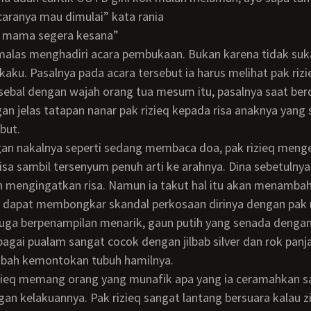
acaranya mau dimulai” kata rania
ang mama segera kesana”
kaku. Pasalnya pada acara tersebut ia harus melihat pak riz
sebal dengan wajah orang tua mesum itu, pasalnya saat be
an jelas tatapan nanar pak rizieq kepada risa anaknya yang
but.
risa sambil tersenyum penuh arti ke arahnya. Dina sebetulnya
n mengingatkan risa. Namun ia takut hal itu akan menamba
 dapat membongkar skandal perkosaan dirinya dengan pak r
bagai pualam sangat cocok dengan jilbab silver dan rok panj
ah kemontokan tubuh hamilnya.
an kelakuannya. Pak rizieq sangat lantang bersuara kalau zi