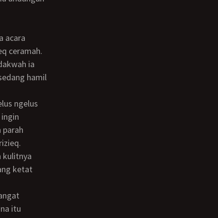
ieq ceramah.
rdakwah ia
 sedang hamil
 ingin
h parah
izieq.
ang ketat
na itu