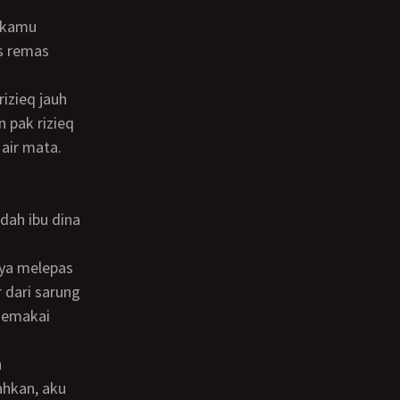
s remas
 pak rizieq
 air mata.
 dari sarung
 memakai
n