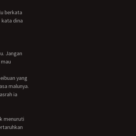
lu berkata
i mau
rasa malunya.
asrah ia
ertaruhkan