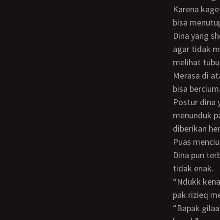
Karena kaget
bisa menutu
Dina yang shock hanya bisa menitihkan air mata sambil terus membekap mulutnya
agar tidak m
melihat tubu
Merasa di at
bisa bercium
Postur dina yang lebih tinggi dari pak rizieq mau tidak mau harus membuat dina
menunduk pas
diberikan he
Puas menciu
Dina pun terbatuk batuk karena bisa merasakan bau mulut pak rizieq yang sangat
tidak enak.
“Ndukk kenapa tadi kamu tidak menunjukkan kemesraan kita di depan umum” kata
pak rizieq m
“Bapak gilaa, saya suami sah mas hendra, saya tidak akan pernah cinta atau mesra ke