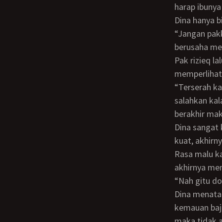
harap ibuny
Dina hanya 
“Jangan pakk, di luar masih banyak orang, aku tidak bisa, aku tidak mau” kata dina
berusaha me
Pak rizieq lalu mengeluarkan pisau lipat dari saku baju kokonya dan
memperlihat
“Terserah kamu saja nduk, kalau kamu teriak atau menolak menyepongku. Jangan
salahkan kal
berakhir mak
Dina sangat ketakutan akan ancaman tersebut. Karena panik dan naluri keibuan yang
kuat, akhirn
Rasa malu k
akhirnya me
“Nah gitu 
Dina menatap pak rizieq tidak percaya. ia terus memutar otak untuk tidak menuruti
kemauan baj
maka tidak a