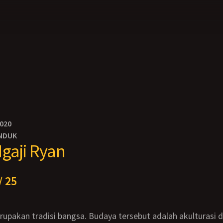
2020
NDUK
gaji Ryan
/ 25