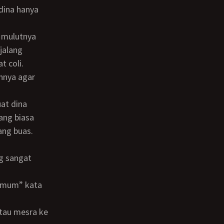
dina hanya
jalang
t coli.
nnya agar
ang biasa
ang buas.