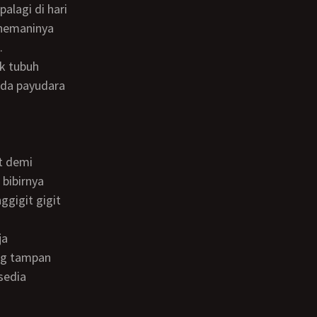
alagi di hari
enemaninya
.
ada payudara
 bibirnya
ggigit gigit
ja
sedia