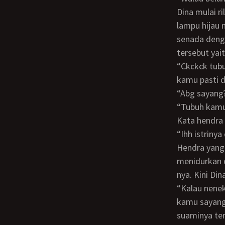
Dina mulai rileks dan ikut ingin melayani suaminya. Hendra yang merasa mendapat
lampu hijau 
senada denga
tersebut yai
“Ckckck tubuh kamu masih indah sayang, kalau kamu jalan jalan sendirian di mall
kamu pasti d
“Abg sayan
“Tubuh kam
Kata hendra
“Ihh istrin
Hendra yang sudah konak maksimal akibat obrolan obrolan tersebut akhirnya
menidurkan d
nya. Kini Di
“Kalau nenek neneknya seksi kayak gini, aku yakin cowok muda pun mau nidurin
kamu sayang
suaminya te