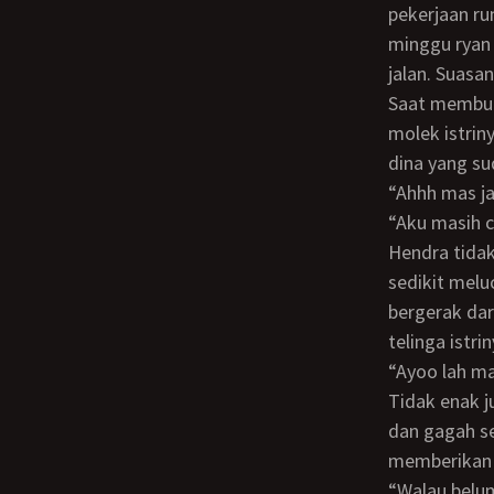
pekerjaan ru
minggu ryan 
jalan. Suasa
Saat membuka kancing atas dasternya, Hendra dengan cekatan memeluk tubuh
molek istri
dina yang sud
“Ahhh mas 
“Aku masih
Hendra tidak menggubris lalu ia menciumi tengkuk istrinya sambil sedikit demi
sedikit melu
bergerak dar
telinga istri
“Ayoo lah 
Tidak enak juga menolak ajakan suami untuk bercinta. Apalagi suami yang tampan
dan gagah se
memberikan 
“Walau be