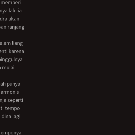
ya lalu ia
dra akan
san ranjang
enti karena
pinggulnya
n mulai
harmonis
nja seperti
uti tempo
dina lagi