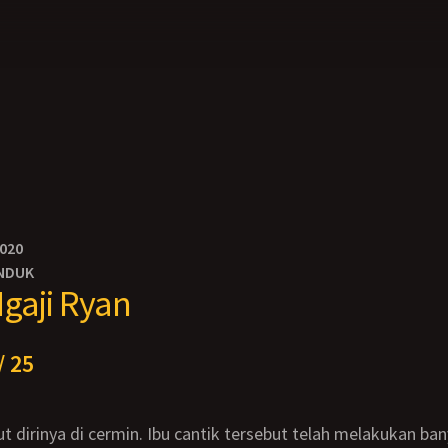
2020
NDUK
gaji Ryan
/ 25