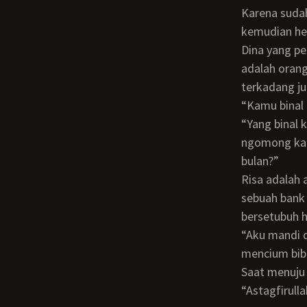
Karena suda
kemudian hen
Dina yang pengertian menciumi suaminya sambil tersenyum puas. Sebenarnya hendra
adalah orang
terkadang ju
“Kamu bin
“Yang binal kamu sayang kalau gak binal, ryan gak mungkin lahir, o ya ngomong
ngomong kapa
bulan?”
Risa adalah anak pertama dari dina, berumur 26 tahun berprofesi sebagai teller
sebuah bank 
bersetubuh h
“Aku mandi dulu ya sayang bersihin peju kamu ini” kata dina tersenyum genit lalu
mencium bibi
Saat menuju
“Astagfirul