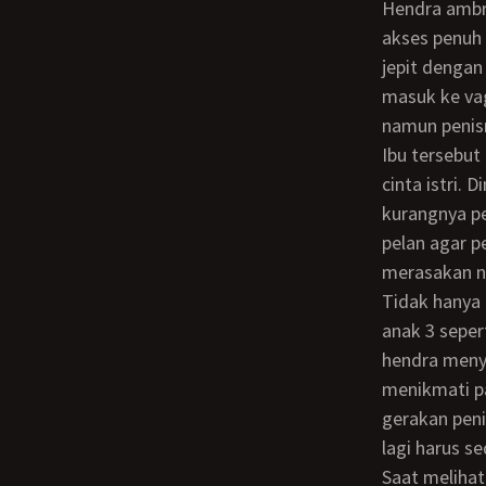
Hendra ambruk di tubuh dina, istri molek tersebut meregangkan kakinya memberi
akses penuh 
jepit dengan
masuk ke vag
namun penis
Ibu tersebut menahan nafas. Sang suami lalu melesakkan kontolnya ke dalam liang
cinta istri.
kurangnya p
pelan agar p
merasakan n
Tidak hanya dina, hendra juga melenguh keenakan vagina dina walau sudah punya
anak 3 seper
hendra menye
menikmati p
gerakan peni
lagi harus se
Saat melihat cermin, hendra bisa melihat istrinya begitu binal mengikuti temponya.