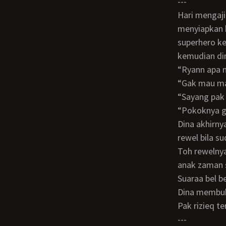
---
Hari mengaji adalah hari yang ditunggu tunggu ryan. Dengan bersiul siul ia
menyiapkan b
superhero ke
kemudian di
“Ryann apa 
“Gak mau 
“Sayang pa
“Pokoknya
Dina akhirnya mendesah pasrah dan menuruti keinginan Ryan memang anak yang
rewel bila s
Toh rewelnya
anak zaman 
Suaraa bel b
Dina membu
Pak rizieq 
---