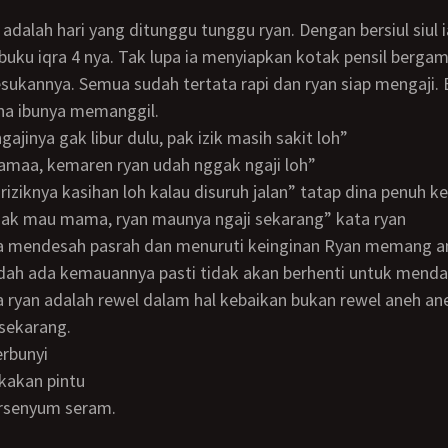
uku iqra 4 nya. Tak lupa ia menyiapkan kotak pensil berga
sukannya. Semua sudah tertata rapi dan ryan siap mengaji.
na ibunya memanggil.
ngajinya gak libur dulu, pak izik masih sakit loh”
mamaa, kemaren ryan udah nggak ngaji loh”
k riziknya kasihan loh kalau disuruh jalan” tatap dina penuh k
 gak mau mama, ryan maunya ngaji sekarang” kata ryan
udah ada kemauannya pasti tidak akan berhenti untuk mend
 ryan adalah rewel dalam hal kebaikan bukan rewel aneh ane
sekarang.
erbunyi
kakan pintu
tersenyum seram.