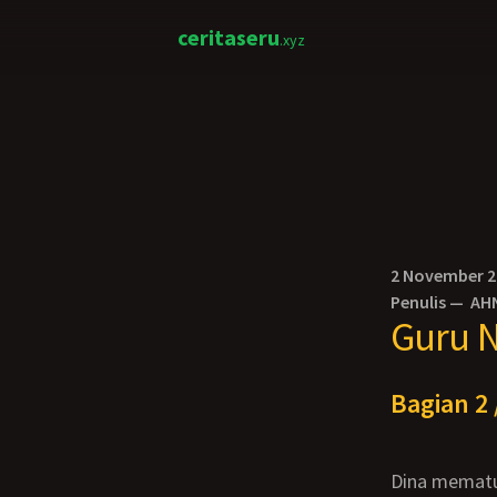
ceritaseru
.xyz
2 November 
Penulis —
AH
Guru N
Bagian 2 
Dina mematut dirinya di cermin. Ibu cantik tersebut telah melakukan banyak