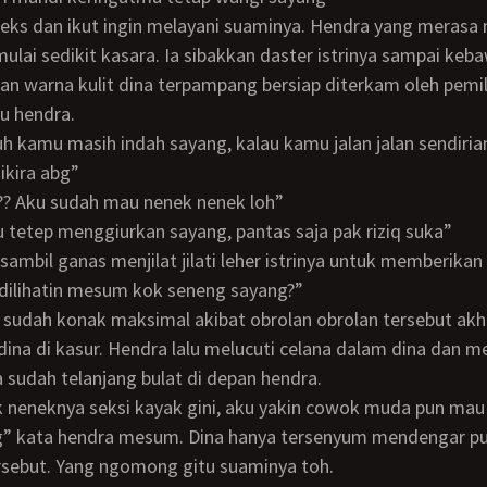
mulai sedikit kasara. Ia sibakkan daster istrinya sampai keb
n warna kulit dina terpampang bersiap diterkam oleh pemil
tu hendra.
ikira abg”
g?? Aku sudah mau nenek nenek loh”
u tetep menggiurkan sayang, pantas saja pak riziq suka”
 sambil ganas menjilat jilati leher istrinya untuk memberikan
ya dilihatin mesum kok seneng sayang?”
ina di kasur. Hendra lalu melucuti celana dalam dina dan
na sudah telanjang bulat di depan hendra.
” kata hendra mesum. Dina hanya tersenyum mendengar puj
rsebut. Yang ngomong gitu suaminya toh.