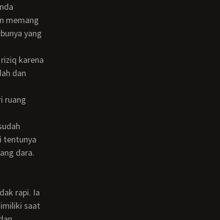
yan memang
ibunya yang
dah dan
i tentunya
ang dara.
miliki saat
 dan