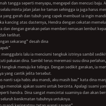
mah tangga seperti menyapu, mengepel dan mencuci baju. Ap
selalu minta jalan jalan ke taman sehingga ia juga harus m
na yang gerah dan tubuh yang capek membuat ia ingin mandi
nya dan dengan gerakan pelan memberi remasan lembut kep
ah terlihat.
jangan sekarang” desah dina
 capek”
cuti pakaian dina. Sambil terus meremasi susu dina perlahan,
i tengkuk menuju ke telinga. Dengan sedikit gerakan, ia men
nya yang cantik jelita tersebut.
mas nanti saja habis aku mandi, aku masih bau” kata dina man
perti hendra. Dina sangat mencintai suaminya dan akan ber
seluruh kenikmatan tubuhnya untuknya.
lum mandi keringatmu tetap wangi sayang”