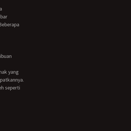
mbar
 Beberapa
eibuan
apatkannya.
h seperti