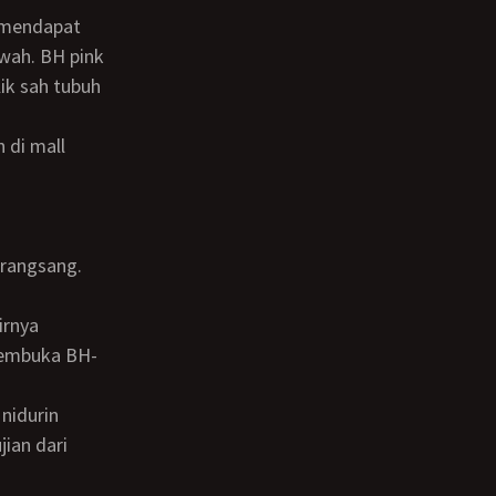
awah. BH pink
ik sah tubuh
 rangsang.
 membuka BH-
ian dari