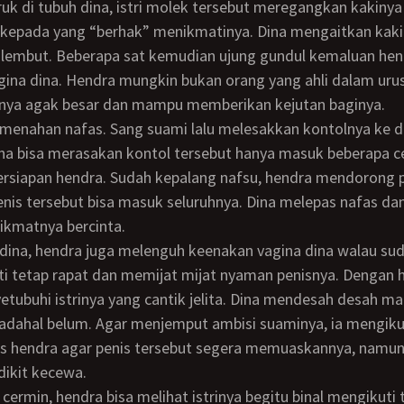
kepada yang “berhak” menikmatinya. Dina mengaitkan kakin
 lembut. Beberapa sat kemudian ujung gundul kemaluan hen
ina dina. Hendra mungkin bukan orang yang ahli dalam uru
nya agak besar dan mampu memberikan kejutan baginya.
 Dina bisa merasakan kontol tersebut hanya masuk beberapa c
ersiapan hendra. Sudah kepalang nafsu, hendra mendorong 
enis tersebut bisa masuk seluruhnya. Dina melepas nafas da
ikmatnya bercinta.
ti tetap rapat dan memijat mijat nyaman penisnya. Dengan 
tubuhi istrinya yang cantik jelita. Dina mendesah desah ma
adahal belum. Agar menjemput ambisi suaminya, ia mengik
s hendra agar penis tersebut segera memuaskannya, namun 
dikit kecewa.