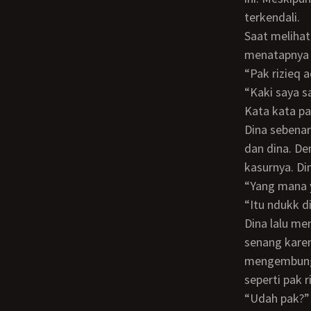
terkendali.
Saat melihat cermin, ia kaget karena pak rizieq telah masuk ke kamarnya sambil
menatapnya 
“Pak rizieq
“Kaki saya
Kata kata p
Dina sebenarnya kesal karena orang ini sudah lancang masuk ke kamar pribadi hendra
dan dina. De
kasurnya. Di
“Yang mana
“itu ndukk 
Dina lalu memberi kayu putih pada kaki pak rizieq. Pak rizieq hanya bersiul siul saja
senang karen
mengembung 
seperti pak 
“Udah pak?”