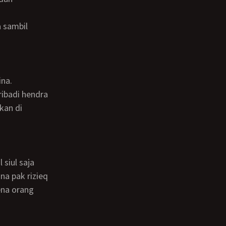
ina.
kan di
na pak rizieq
ena orang