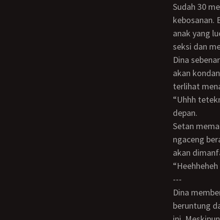
Sudah 30 menit pak rizieq mengajar ryan ngaji. Pria tua itu gusar dan dilanda
kebosanan. 
anak yang lu
seksi dan m
Dina sebenarnya berpakaian kebaya putih dan berjilbab saat bertemu pak riziq karena
akan kondan
terlihat men
“Uhhh tetekmu loh” kata pak rizieq sambil mengawasi jelita tersebut dari ruang
depan.
Setan memang pandai membisikkan nafsu kepada anak adam. Pak riziq sudah
ngaceng bera
akan dimanfa
“Heehhehe
---
Dina membenarkan lipstiknya dan membenarkan jilbabnya yang sedikit tidak rapi. Ia
beruntung da
ini. Meskipu