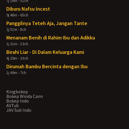
7j 18m - 51ch
Diburu Nafsu Incest
9j 48m - 65ch
Panggilnya Teteh Aja, Jangan Tante
2j 51m - 8ch
Menanam Benih di Rahim Ibu dan Adikku
1j 31m - 13ch
Birahi Liar - Di Dalam Keluarga Kami
4j 29m - 33ch
Dirumah Bambu Bercinta dengan Ibu
1j 49m - 7ch
Kingbokep
Bokep Winda Cann
Bokep Indo
AVTub
JAV Sub Indo