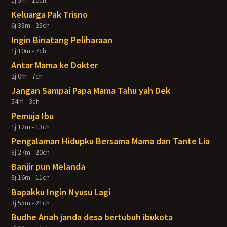
1j 5m - 10ch
Keluarga Pak Trisno
6j 33m - 23ch
Ingin Binatang Peliharaan
1j 10m - 7ch
Antar Mama ke Dokter
2j 0m - 7ch
Jangan Sampai Papa Mama Tahu yah Dek
54m - 3ch
Pemuja Ibu
1j 12m - 13ch
Pengalaman Hidupku Bersama Mama dan Tante Lia
3j 27m - 20ch
Banjir pun Melanda
8j 16m - 11ch
Bapakku Ingin Nyusu Lagi
3j 55m - 21ch
Budhe Anah janda desa bertubuh ibukota