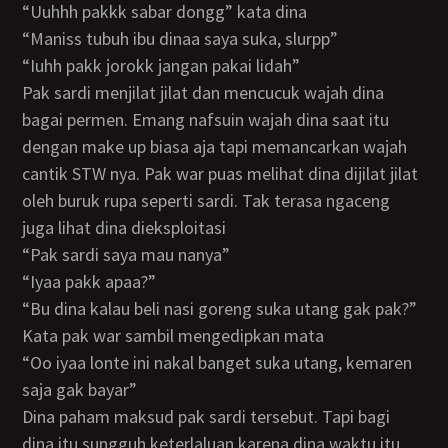
“Uuhhh pakkk sabar dongg” kata dina
“Maniss tubuh ibu dinaa saya suka, slurpp”
“Iuhh pakk jorokk jangan pakai lidah”
Pak sardi menjilat jilat dan mencucuk wajah dina
bagai permen. Emang nafsuin wajah dina saat itu
dengan make up biasa aja tapi memancarkan wajah
cantik STW nya. Pak war puas melihat dina dijilat jilat
oleh buruk rupa seperti sardi. Tak terasa ngaceng
juga lihat dina dieksploitasi
“Pak sardi saya mau nanya”
“Iyaa pakk apaa?”
“Bu dina kalau beli nasi goreng suka utang gak pak?”
Kata pak war sambil mengedipkan mata
“Oo iyaa lonte ini nakal banget suka utang, kemaren
saja gak bayar”
Dina paham maksud pak sardi tersebut. Tapi bagi
dina itu sungguh keterlaluan karena dina waktu itu