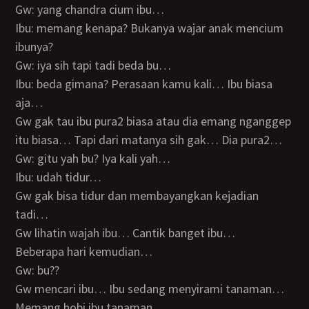
Gw: yang chandra cium ibu…
Ibu: memang kenapa? Bukanya wajar anak mencium
ibunya?
Gw: iya sih tapi tadi beda bu…
Ibu: beda gimana? Perasaan kamu kali… Ibu biasa
aja…
Gw gak tau ibu pura2 biasa atau dia emang nganggep
itu biasa… Tapi dari matanya sih gak… Dia pura2…
Gw: gitu yah bu? Iya kali yah…
Ibu: udah tidur…
Gw gak bisa tidur dan membayangkan kejadian
tadi…
Gw lihatin wajah ibu… Cantik banget ibu…
Beberapa hari kemudian…
Gw: bu??
Gw mencari ibu… Ibu sedang menyirami tanaman…
Memang hobi ibu tanaman…