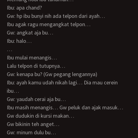
Ibu: apa chand?
Gw: hp ibu bunyi nih ada telpon dari ayah…
Ibu agak ragu mengangkat telpon…
Gw: angkat aja bu…
Ibu: halo…
…
Ibu mulai menangis…
Lalu telpon di tutupnya…
Gw: kenapa bu? (Gw pegang lengannya)
Ibu: ayah kamu udah nikah lagi… Dia mau cerein
ibu…
Gw: yaudah cerai aja bu…
Ibu masih menangis… Gw peluk dan ajak masuk…
Gw dudukin di kursi makan…
Gw bikinin teh anget…
Gw: minum dulu bu…