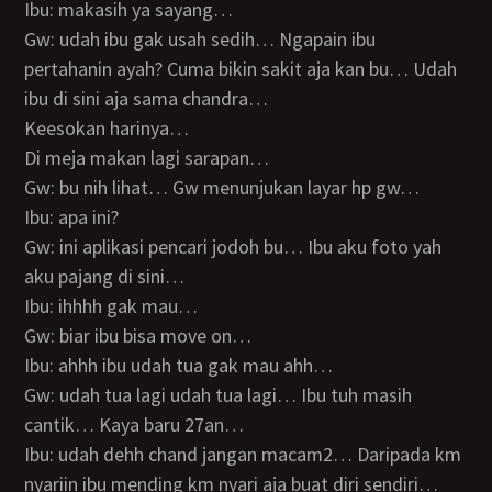
Ibu: makasih ya sayang…
Gw: udah ibu gak usah sedih… Ngapain ibu
pertahanin ayah? Cuma bikin sakit aja kan bu… Udah
ibu di sini aja sama chandra…
Keesokan harinya…
Di meja makan lagi sarapan…
Gw: bu nih lihat… Gw menunjukan layar hp gw…
Ibu: apa ini?
Gw: ini aplikasi pencari jodoh bu… Ibu aku foto yah
aku pajang di sini…
Ibu: ihhhh gak mau…
Gw: biar ibu bisa move on…
Ibu: ahhh ibu udah tua gak mau ahh…
Gw: udah tua lagi udah tua lagi… Ibu tuh masih
cantik… Kaya baru 27an…
Ibu: udah dehh chand jangan macam2… Daripada km
nyariin ibu mending km nyari aja buat diri sendiri…