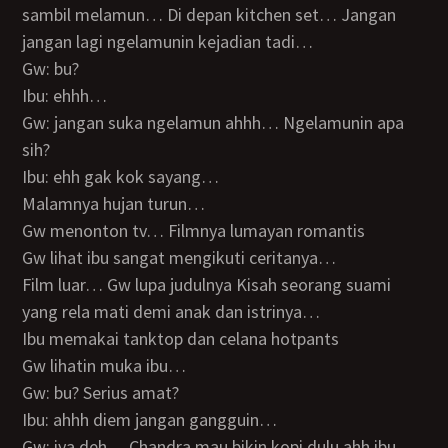
sambil melamun… Di depan kitchen set… Jangan
jangan lagi ngelamunin kejadian tadi…
Gw: bu?
Ibu: ehhh…
Gw: jangan suka ngelamun ahhh… Ngelamunin apa
sih?
Ibu: ehh gak kok sayang…
Malamnya hujan turun…
Gw menonton tv… Filmnya lumayan romantis
Gw lihat ibu sangat mengikuti ceritanya…
Film luar… Gw lupa judulnya Kisah seorang suami
yang rela mati demi anak dan istrinya…
Ibu memakai tanktop dan celana hotpants
Gw lihatin muka ibu…
Gw: bu? Serius amat?
Ibu: ahhh diem jangan gangguin…
Gw: iya deh… Chandra mau bikin kopi dulu ahh ibu