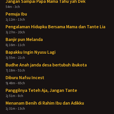
Jangan Sampai Papa Mama Tahu yah Dek
54m - 3ch
Pemuja Ibu
1j 12m - 13ch
Pengalaman Hidupku Bersama Mama dan Tante Lia
3j 27m - 20ch
Banjir pun Melanda
8j 16m - 11ch
Bapakku Ingin Nyusu Lagi
3j 55m - 21ch
Budhe Anah janda desa bertubuh ibukota
7j 18m - 51ch
Diburu Nafsu Incest
9j 48m - 65ch
Panggilnya Teteh Aja, Jangan Tante
2j 51m - 8ch
Menanam Benih di Rahim Ibu dan Adikku
1j 31m - 13ch