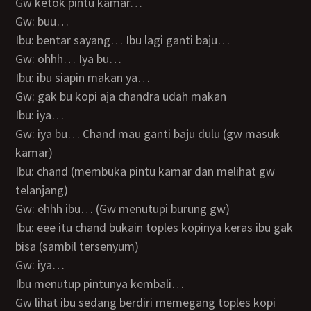
Gw ketok pintu kamar…
Gw: buu…
Ibu: bentar sayang… Ibu lagi ganti baju…
Gw: ohhh… Iya bu…
Ibu: ibu siapin makan ya…
Gw: gak bu kopi aja chandra udah makan
Ibu: iya…
Gw: iya bu… Chand mau ganti baju dulu (gw masuk
kamar)
Ibu: chand (membuka pintu kamar dan melihat gw
telanjang)
Gw: ehhh ibu… (Gw menutupi burung gw)
Ibu: eee itu chand bukain toples kopinya keras ibu gak
bisa (sambil tersenyum)
Gw: iya…
Ibu menutup pintunya kembali…
Gw lihat ibu sedang berdiri memegang toples kopi