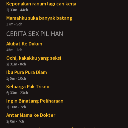
Keponakan ranum lagi cari kerja
2j 33m - 44ch
Mamahku suka banyak batang
17m - 5ch
CERITA SEX PILIHAN
Akibat Ke Dukun
45m - 2ch
Ochi, kakakku yang seksi
2j 31m - 8ch
Ibu Pura Pura Diam
1j 5m - 10ch
Keluarga Pak Trisno
6j 33m - 23ch
Ingin Binatang Peliharaan
1j 10m - 7ch
Antar Mama ke Dokter
2j 0m - 7ch