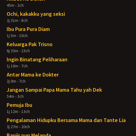
45m - 2ch
Ochi, kakakku yang seksi
2j 31m - 8ch
Ibu Pura Pura Diam
1j 5m - 10ch
Keluarga Pak Trisno
6j 33m - 23ch
Ingin Binatang Peliharaan
1j 10m - 7ch
Antar Mama ke Dokter
2j 0m - 7ch
Jangan Sampai Papa Mama Tahu yah Dek
54m - 3ch
Pemuja Ibu
1j 12m - 13ch
Pengalaman Hidupku Bersama Mama dan Tante Lia
3j 27m - 20ch
Banjir pun Melanda