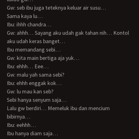
Gw: seb ibu juga teteknya keluar air susu…
Sama kaya lu…
Ibu: ihhh chandra…
Gw: ahhh… Sayang aku udah gak tahan nih… Kontol
aku udah keras banget…
Ibu memandang sebi…
Gw: kita main bertiga aja yuk…
Ibu: ehhh… Eee…
Gw: malu yah sama sebi?
Ibu: ehhh enggak kok…
Gw: lu mau kan seb?
Sebi hanya senyum saja…
Lalu gw berdiri… Memeluk ibu dan mencium
bibirnya…
Ibu: eehhh…
Ibu hanya diam saja…