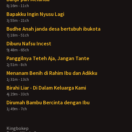
8j 16m - 11ch
Bapakku Ingin Nyusu Lagi
3j 55m - 21ch
Budhe Anah janda desa bertubuh ibukota
7j 18m - 51ch
Diburu Nafsu Incest
9j 48m - 65ch
Panggilnya Teteh Aja, Jangan Tante
2j 51m - 8ch
Menanam Benih di Rahim Ibu dan Adikku
1j 31m - 13ch
Birahi Liar - Di Dalam Keluarga Kami
4j 29m - 33ch
Dirumah Bambu Bercinta dengan Ibu
1j 49m - 7ch
Kingbokep