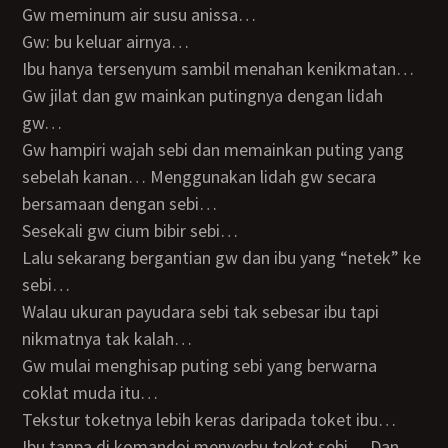
Gw meminum air susu anissa…
Gw: bu keluar airnya…
Ibu hanya tersenyum sambil menahan kenikmatan…
Gw jilat dan gw mainkan putingnya dengan lidah
gw…
Gw hampiri wajah sebi dan memainkan puting yang
sebelah kanan… Menggunakan lidah gw secara
bersamaan dengan sebi…
Sesekali gw cium bibir sebi…
Lalu sekarang bergantian gw dan ibu yang “netek” ke
sebi…
Walau ukuran payudara sebi tak sebesar ibu tapi
nikmatnya tak kalah…
Gw mulai menghisap puting sebi yang berwarna
coklat muda itu…
Tekstur toketnya lebih keras daripada toket ibu…
Ibu tanpa di komandoi menyerbu toket sebi… Dan