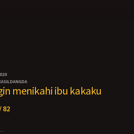
2020
RASILDANGDA
gin menikahi ibu kakaku
/ 82
a…