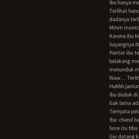
Ibu hanya 
Terlihat handuknya hanya menutupi dada baguan bawah saja… Sehingga belahan
dadanya terl
Mmm monto
Karena ibu
Sayangnya i
Pantat ibu terlihat sangat seksi… Putih mulus… Terlihat bulu kemaluanya dari
belakang me
menunduk m
Waw… Terli
Huhhh jan
Ibu duduk 
Gak lama a
Ternyata p
Ibu: chand 
Sore itu tiba
Gw datang 