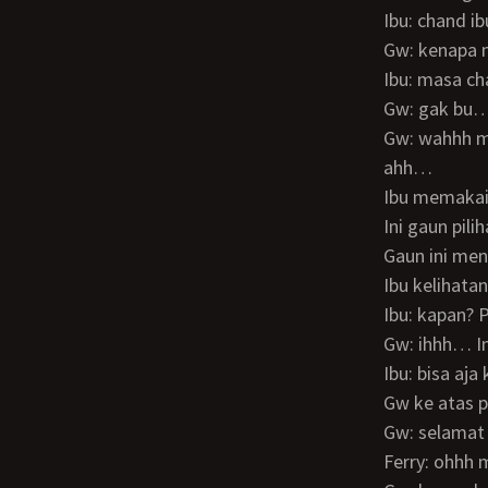
Ibu: chand 
Gw: kenapa 
Ibu: masa c
Gw: gak bu
Gw: wahhh mewah banget ya bu design nya? Aku juga tar kalo nikah mau kaya gini
ahh…
Ibu memakai
Ini gaun pil
Gaun ini m
Ibu kelihat
Ibu: kapan?
Gw: ihhh… 
Ibu: bisa aj
Gw ke atas
Gw: selam
Ferry: ohh