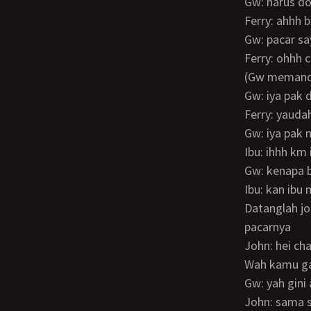
Gw: harus 
Ferry: ahhh
Gw: pacar 
Ferry: ohhh
(Gw memand
Gw: iya pak
Ferry: yaud
Gw: iya pa
Ibu: ihhh km
Gw: kenapa
Ibu: kan ib
Datanglah johnatan temen seperjuangan di batam… Lama gak ketemu… Dia sama
pacarnya
John: hei c
Wah kamu 
Gw: yah gi
John: sama 