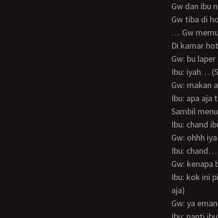
Gw dan ibu 
Gw tiba di
… Gw memutu
Di kamar hot
Gw: bu lape
Ibu: iyah… 
Gw: makan 
Ibu: apa aj
Sambil men
Ibu: chand 
Gw: ohhh iy
Ibu: chand…
Gw: kenapa 
Ibu: kok ini pintunya gini? (Jadi pintu kamar mandinya menerawang cuma kaca buram
aja)
Gw: ya ema
Ibu: nanti i