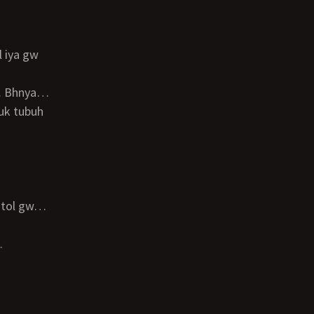
uk tubuh
…