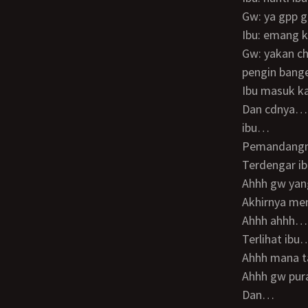
Gw: ya gpp 
Ibu: emang 
Gw: yakan chandra anak ibu… Masa iya ngintipin ibunya mandi…(padahal iya gw
pengin bang
Ibu masuk kamar mandi… Dan terlihat membuka bajunya… Celananya… Bhnya…
Dan cdnya… 
ibu…
Pemandang
Terdengar 
Ahhh gw ya
Akhirnya mengeluarkan pistolku juga dari celana… Gw kocok batang kontol gw…
Ahhh ahhh…
Terlihat ib
Ahhh mana 
Ahhh gw pu
Dan…