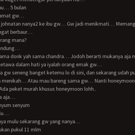
nu… 5 bulan
lamat gw…
ngat berbaur…
 orang mana?
bandung…
 sama donk yah sama chandra… Jodoh berarti mukanya aja 
ketawa dalam hati ya iyalah orang emak gw…
ah menikah… Atau mau bareng sama gw… Nanti honeymoon
Ada peket murah khusus honeymoon lohh..
sa aja…
enyum senyum
 lu…
anya mulu sekarang gw yang nanya…
ukan pukul 11 mlm