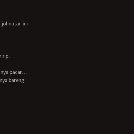
mirip…
nya bareng