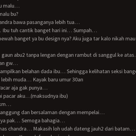
ibu malu…
malu bu?
handra bawa pasanganya lebih tua…
… Ibu tuh cantik banget hari ini… Sumpah…
 gaun abu2 tanpa lengan dengan rambut di sanggul ke ata
ihan gw…
enampilkan belahan dada ibu… Sehingga kelihatan seksi ban
an lebih muda… Kayak baru umur 30an
 Pacar aja gak punya…
Ini pacar aku…(maksudnya ibu)
a km…
 panggung dan bersalaman dengan mempelai…
at ya pak… Semoga bahagia…
h mas chandra… Makasih loh udah dateng jauh2 dari batam…