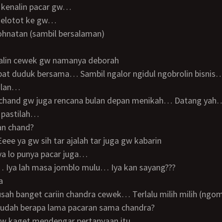
a kenalin pacar gw…
 melotot ke gw…
johnatan (sambil bersalaman)
enalin cewek gw namanya deborah
pat duduk bersama… Sambil ngalor ngidul ngobrolin bisnis
rolan…
ya chand gw juga rencana bulan depan menikah… Datang yah
a pastilah…
pan chand?
eee ya gw sih tar ajalah tar juga gw kabarin
nya lo punya pacar juga…
… Iya lah masa jomblo mulu… Iya kan sayang???
a
udah berapa lama pacaran sama chandra?
 gw kaget mendengar pertanyaan itu…