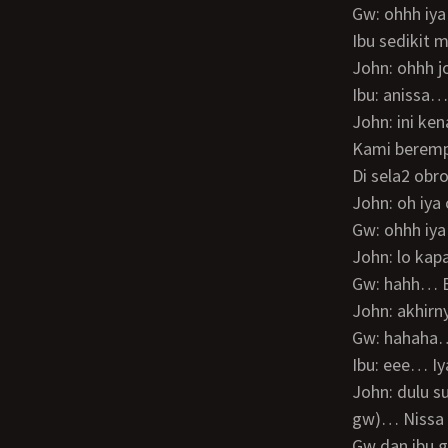
Gw: ohhh iy
Ibu sedikit
John: ohhh 
Ibu: anissa…
John: ini k
Kami berem
Di sela2 ob
John: oh i
Gw: ohhh iy
John: lo ka
Gw: hahh… E
John: akhir
Gw: hahaha
Ibu: eee… Iy
John: dulu susah banget cariin chandra cewek… Terlalu milih milih (ngomong ke ibu
gw)… Nissa 
Gw dan ibu