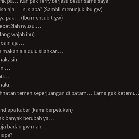
donk pa… Kan pak ferry berjasa besar sama saya
 bisa aja… Ini siapa? (Sambil menunjuk ibu gw)
saya pak… (Ibu mencubit gw)
 cepet2lah nyusul…
ang wajah ibu)
 doain aja…
ah makan aja dulu silahkan…
k makasih…
 ini…
 bu…
u malu…
hand apa kabar (kami berpelukan)
gak banyak berubah ya…
ni aja badan gw mah…
siapa?