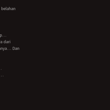
kup…
ihnya… Dan
…
a…