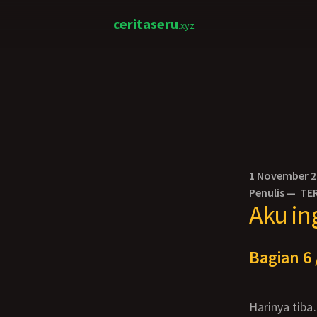
ceritaseru
.xyz
1 November 
Penulis —
TE
Aku in
Bagian 6 
Harinya tib