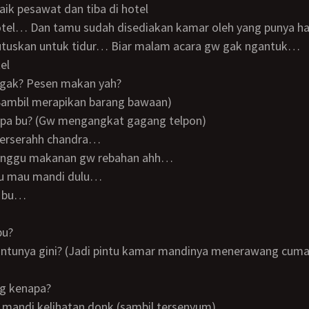
naik pesawat dan tiba di hotel
 hotel… Dan tamu sudah disediakan kamar oleh yang punya h
skan untuk tidur… Biar malam acara gw gak ngantuk…
el
r gak? Pesen makan yah?
(Sambil merapikan barang bawaan)
apa bu? (Gw mengangkat gagang telpon)
a terserahh chandra…
unggu makanan gw rebahan ahh…
ibu mau mandi dulu…
a bu…
bu?
ng kenapa?
bu mandi kelihatan donk (sambil tersenyum)