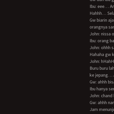
Ibu: eee… A
Hahhh… Se
Gw biarin aja johnatan nanya2 ke ibu gw… Gw jadi menikmati… Memang johnatan ini
orangnya sa
John: nissa
Ibu: orang 
John: ohhh
Hahaha gw 
John: hHahHa gw seneng banget ketemu lo di sini, dan sekarang udah punya pacar…
Buru buru l
ke jepang… 
Gw: ahhh bi
Ibu hanya s
John: chand
Gw: ahhh n
Jam menunj