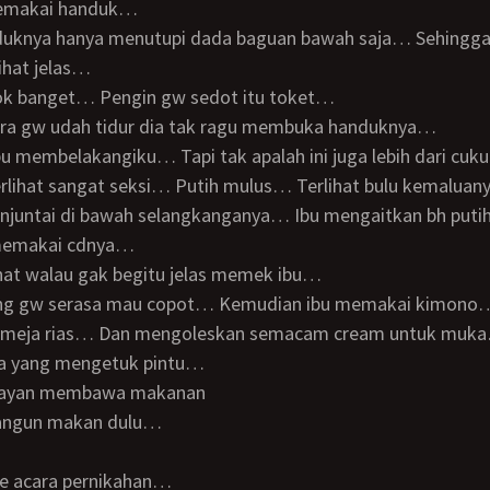
memakai handuk…
ihat jelas…
k banget… Pengin gw sedot itu toket…
 kira gw udah tidur dia tak ragu membuka handuknya…
bu membelakangiku… Tapi tak apalah ini juga lebih dari cu
njuntai di bawah selangkanganya… Ibu mengaitkan bh put
emakai cdnya…
hat walau gak begitu jelas memek ibu…
tung gw serasa mau copot… Kemudian ibu memakai kimono
di meja rias… Dan mengoleskan semacam cream untuk muk
da yang mengetuk pintu…
elayan membawa makanan
bangun makan dulu…
ke acara pernikahan…