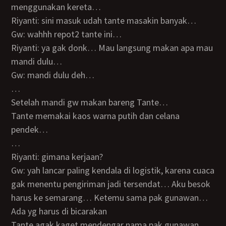
menggunakan kereta…
Riyanti: sini masuk udah tante masakin banyak…
Gw: wahhh repot2 tante ini…
Riyanti: ya gak donk… Mau langsung makan apa mau
mandi dulu…
Gw: mandi dulu deh…
…
Setelah mandi gw makan bareng Tante…
Tante memakai kaos warna putih dan celana
pendek…
…
Riyanti: gimana kerjaan?
Gw: yah lancar paling kendala di logistik, karena cuaca
gak menentu pengiriman jadi tersendat… Aku besok
harus ke semarang… Ketemu sama pak gunawan…
Ada yg harus di bicarakan
Tante agak kaget mendengar nama pak gunawan