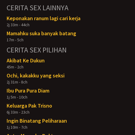
CERITA SEX LAINNYA
Keponakan ranum lagi cari kerja
2j 33m - 44ch
Mamahku suka banyak batang
17m - 5ch
CERITA SEX PILIHAN
Akibat Ke Dukun
45m - 2ch
Ochi, kakakku yang seksi
2j 31m - 8ch
Ibu Pura Pura Diam
1j 5m - 10ch
Keluarga Pak Trisno
6j 33m - 23ch
Ingin Binatang Peliharaan
1j 10m - 7ch