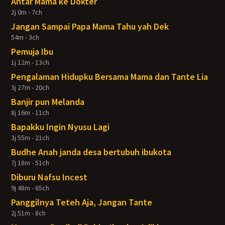
Antar Mama ke Dokter
2j 0m - 7ch
Jangan Sampai Papa Mama Tahu yah Dek
54m - 3ch
Pemuja Ibu
1j 12m - 13ch
Pengalaman Hidupku Bersama Mama dan Tante Lia
3j 27m - 20ch
Banjir pun Melanda
8j 16m - 11ch
Bapakku Ingin Nyusu Lagi
3j 55m - 21ch
Budhe Anah janda desa bertubuh ibukota
7j 18m - 51ch
Diburu Nafsu Incest
9j 48m - 65ch
Panggilnya Teteh Aja, Jangan Tante
2j 51m - 8ch