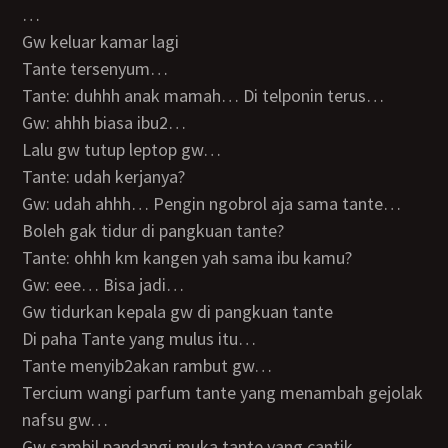
…
Gw keluar kamar lagi
Tante tersenyum…
Tante: duhhh anak mamah… Di telponin terus…
Gw: ahhh biasa ibu2…
Lalu gw tutup leptop gw…
Tante: udah kerjanya?
Gw: udah ahhh… Pengin ngobrol aja sama tante…
Boleh gak tidur di pangkuan tante?
Tante: ohhh km kangen yah sama ibu kamu?
Gw: eee… Bisa jadi…
Gw tidurkan kepala gw di pangkuan tante
Di paha Tante yang mulus itu…
Tante menyib2akan rambut gw…
Tercium wangi parfum tante yang menambah gejolak
nafsu gw…
Gw sambil pandangi muka tante yang cantik