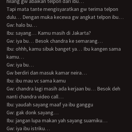
hilang gw abaikan telpon dari ibu…
Tapi mata tante mengisyaratkan gw terima telpon
dulu… Dengan muka kecewa gw angkat telpon ibu…
Gw: halo bu…
Ibu: sayang… Kamu masih di Jakarta?
Gw: iya bu… Besok chandra ke semarang…
Ibu: ohhh, kamu sibuk banget ya… Ibu kangen sama
kamu…
Gw: iya bu…
Gw berdiri dan masuk kamar neira…
Ibu: ibu mau vc sama kamu
Gw: chandra lagi masih ada kerjaan bu… Besok deh
nanti chandra video call…
Ibu: yaudah sayang maaf ya ibu ganggu
Gw: gak donk sayang…
Ibu: jangan lupa makan yah sayang suamiku…
Gw: iya ibu istriku…