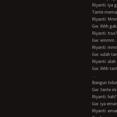
Riyanti: iya
Tante mema
Riyanti: M
Gw: ihhh g
Riyanti: tru
Gw: emmm…
Riyanti: m
Gw: udah t
Riyanti: al
Gw: ihhh ta
…
Bangun tid
Gw: tante 
Riyanti: ha
Gw: iya em
Riyanti: em