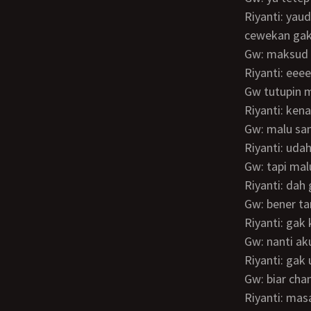
Riyanti: yaudah gapapa… Kamu kan ganteng kenapa gak punya cewek? Kalo punya
cewekan gak
Gw: maksud
Riyanti: e
Gw tutupin
Riyanti: ken
Gw: malu s
Riyanti: ud
Gw: tapi ma
Riyanti: da
Gw: bener t
Riyanti: gak
Gw: nanti a
Riyanti: ga
Gw: biar c
Riyanti: ma