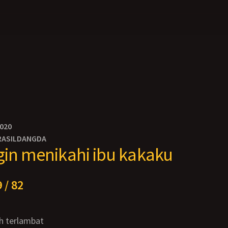
2020
RASILDANGDA
gin menikahi ibu kakaku
 / 82
h terlambat