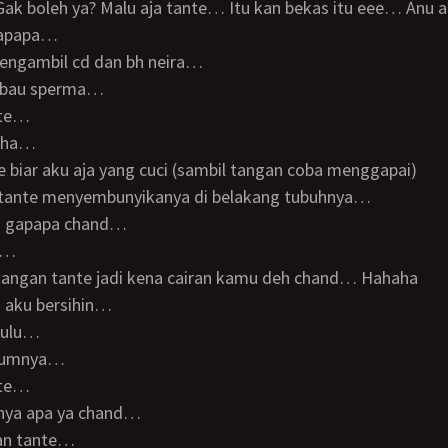
Gak boleh ya? Malu aja tante… Itu kan bekas itu eee… Anu
 gapapa…
mengambil cd dan bh neira…
hh bau sperma…
nte…
haha…
nte biar aku aja yang cuci (sambil tangan coba menggapai)
n tante menyembunyikanya di belakang tubuhnya…
dah gapapa chand…
h…
ah tangan tante jadi kena cairan kamu deh chand… Hahaha
ni aku bersihin…
 dulu…
ciumnya…
nte…
sanya apa ya chand…
gan tante…