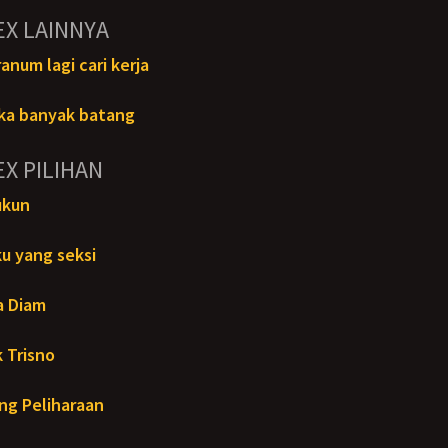
EX LAINNYA
num lagi cari kerja
ka banyak batang
EX PILIHAN
ukun
u yang seksi
a Diam
 Trisno
ng Peliharaan