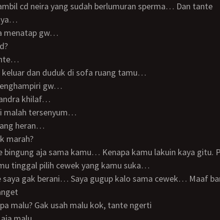
nya…
ia menatap gw…
nd?
ante…
g keluar dan duduk di sofa ruang tamu…
 menghampiri gw…
handra khilaf…
nti malah tersenyum…
ang heran…
ak marah?
mu tinggal pilih cewek yang kamu suka…
anget
napa malu? Gak usah malu kok, tante ngerti
p aja malu