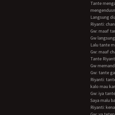
Tante mengambil cd neira yang sudah berlumuran sperma… Dan tante
mengendus
Langsung d
Riyanti: cha
Gw: maaf t
Gw langsun
Lalu tante
Gw: maaf c
Tante Riya
Gw memand
Gw: tante g
Riyanti: tante bingung aja sama kamu… Kenapa kamu lakuin kaya gitu. Padahalkan
kalo mau ka
Gw: iya tante saya gak berani… Saya gugup kalo sama cewek… Maaf banget tante…
Saya malu b
Riyanti: ke
Gw: ya tete