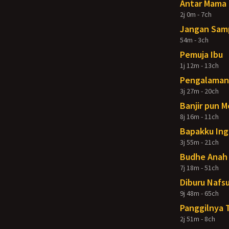
Antar Mama 
2j 0m - 7ch
Jangan Samp
54m - 3ch
Pemuja Ibu
1j 12m - 13ch
Pengalaman 
3j 27m - 20ch
Banjir pun 
8j 16m - 11ch
Bapakku Ing
3j 55m - 21ch
Budhe Anah 
7j 18m - 51ch
Diburu Nafsu
9j 48m - 65ch
Panggilnya 
2j 51m - 8ch