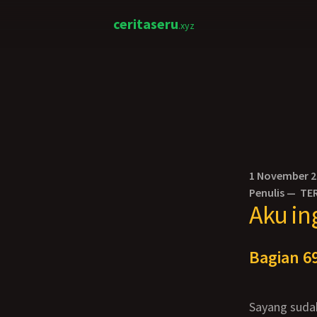
ceritaseru
.xyz
1 November 
Penulis —
TE
Aku in
Bagian 69
Sayang suda