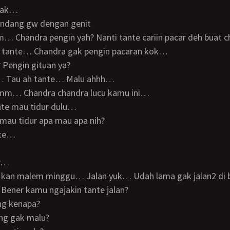
 gak…
ndang gw dengan genit
mm… Chandra pengin yah? Nanti tante cariin pacar deh buat
ak tante… Chandra gak pengin pacaran kok…
s? Pengin gituan ya?
 Tau ah tante… Malu ahhh…
mmm… Chandra chandra lucu kamu ini…
ante mau tidur dulu…
ah mau tidur apa mau apa nih?
nte…
ur…
ini kan malem minggu… Jalan yuk… Udah lama gak jalan2 d
h? Bener kamu ngajakin tante jalan?
ang kenapa?
ang gak malu?