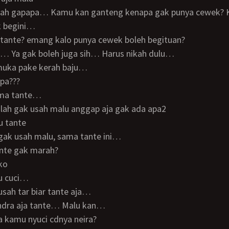
 begini…
 tante? emang kalo punya cewek boleh begituan?
eee… Ya gak boleh juga sih… Harus nikah dulu…
 muka pake kerah baju…
apa???
ama tante…
ahlah gak usah malu anggap aja gak ada apa2
lu tante
h gak usah malu, sama tante ini…
ante gak marah?
 ko
ku cuci…
k usah tar biar tante aja…
handra aja tante… Malu kan…
sa kamu nyuci cdnya neira?