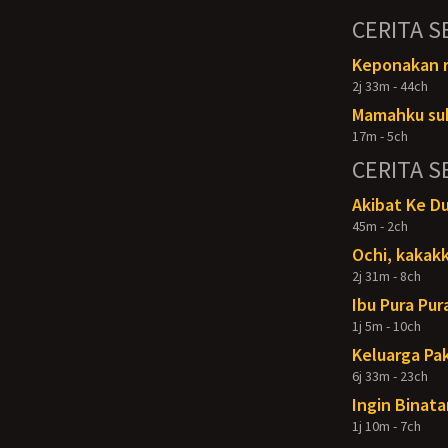
CERITA S
Keponakan ra
2j 33m - 44ch
Mamahku su
17m - 5ch
CERITA S
Akibat Ke D
45m - 2ch
Ochi, kakakk
2j 31m - 8ch
Ibu Pura Pur
1j 5m - 10ch
Keluarga Pak
6j 33m - 23ch
Ingin Binata
1j 10m - 7ch