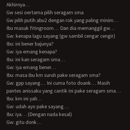
Akhirnya…
Gw sesi oertama pilih seragam sma
Gw pilih putih abu2 dengan rok yang paling minim…
Ibu masuk fitingroom… Dan dia memanggil gw…
Gw: kenapa lagu sayang (gw sambil cengar cengir)
Ibu: ini bener bajunya?
Gw: iya emang kenapa?
Ibu: ini kan seragam sma…
Gw: iya emang bener…
Ibu: masa ibu km suruh pake seragam sma?
Gw: gpp sayang… Ini cuma foto doank… Masih
pantes anissaku yang cantik ini pake seragam sma…
Ibu: km ini yah…
Gw: udah ayo pake sayang…
Ibu: iya… (Dengan nada kesal)
Gw: gitu donk…
…