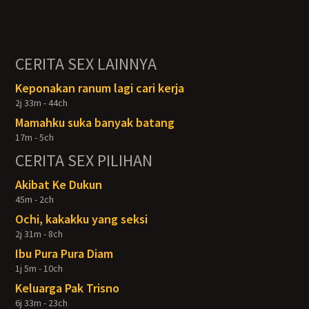
CERITA SEX LAINNYA
Keponakan ranum lagi cari kerja
2j 33m - 44ch
Mamahku suka banyak batang
17m - 5ch
CERITA SEX PILIHAN
Akibat Ke Dukun
45m - 2ch
Ochi, kakakku yang seksi
2j 31m - 8ch
Ibu Pura Pura Diam
1j 5m - 10ch
Keluarga Pak Trisno
6j 33m - 23ch