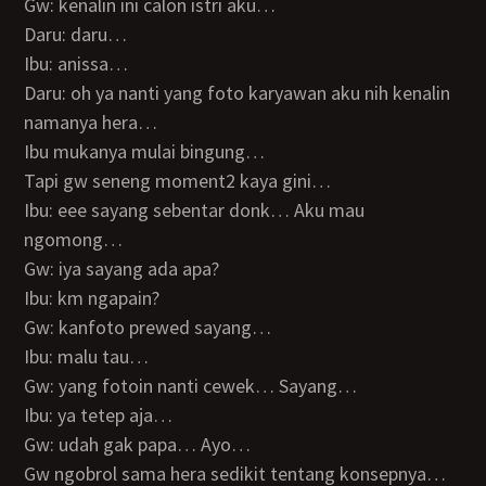
Gw: kenalin ini calon istri aku…
Daru: daru…
Ibu: anissa…
Daru: oh ya nanti yang foto karyawan aku nih kenalin
namanya hera…
Ibu mukanya mulai bingung…
Tapi gw seneng moment2 kaya gini…
Ibu: eee sayang sebentar donk… Aku mau
ngomong…
Gw: iya sayang ada apa?
Ibu: km ngapain?
Gw: kanfoto prewed sayang…
Ibu: malu tau…
Gw: yang fotoin nanti cewek… Sayang…
Ibu: ya tetep aja…
Gw: udah gak papa… Ayo…
Gw ngobrol sama hera sedikit tentang konsepnya…