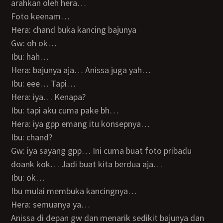
arahkan oleh hera…
Foto keenam…
Hera: chand buka kancing bajunya
Gw: oh ok…
Ibu: hah…
Hera: bajunya aja… Anissa juga yah…
Ibu: eee… Tapi…
Hera: iya… Kenapa?
Ibu: tapi aku cuma pake bh…
Hera: iya gpp emang itu konsepnya…
Ibu: chand?
Gw: iya sayang gpp… Ini cuma buat foto pribadu
doank kok… Jadi buat kita berdua aja…
Ibu: ok…
Ibu mulai membuka kancingnya…
Hera: semuanya ya…
Anissa di depan gw dan menarik sedikit bajunya dan