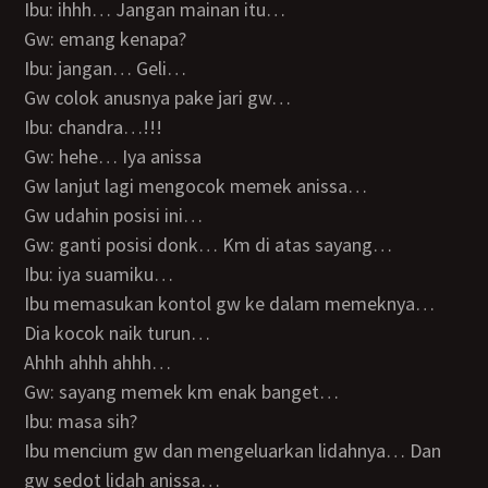
Ibu: ihhh… Jangan mainan itu…
Gw: emang kenapa?
Ibu: jangan… Geli…
Gw colok anusnya pake jari gw…
Ibu: chandra…!!!
Gw: hehe… Iya anissa
Gw lanjut lagi mengocok memek anissa…
Gw udahin posisi ini…
Gw: ganti posisi donk… Km di atas sayang…
Ibu: iya suamiku…
Ibu memasukan kontol gw ke dalam memeknya…
Dia kocok naik turun…
Ahhh ahhh ahhh…
Gw: sayang memek km enak banget…
Ibu: masa sih?
Ibu mencium gw dan mengeluarkan lidahnya… Dan
gw sedot lidah anissa…