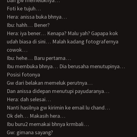
Dan gw memeluknya…
Foti ke tujuh…
Hera: anissa buka bhnya…
Ibu: hahh… Bener?
Hera: iya bener… Kenapa? Malu yah? Gapapa kok
udah biasa di sini… Malah kadang fotografernya
cowok…
Ibu: hehe… Baru pertama…
Ibu membuka bhnya… Dia berusaha menutupinya…
Posisi fotonya
Gw dari belakan memeluk perutnya…
Dan anissa didepan menutupi payudaranya…
Hera: dah selesai…
Nanti hasilnya gw kirimin ke email lu chand…
Ok deh… Makasih hera…
Ibu buru2 memakai bhnya krmbali…
Gw: gimana sayang?