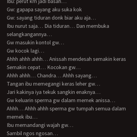
Ibu: perut km jadi basah…
Gw: gapapa sayang aku suka kok
Gw: sayang tiduran donk biar aku aja…
Ibu nurut saja… Dia tiduran… Dan membuka
selangkangannya…
Gw masukin kontol gw…
Gw kocok lagi…
Ahhh ahhh ahhh… Anissah mendesah semakin keras
Semakin cepat… Kocokan gw…
Ahhh ahhh… Chandra… Ahhh sayang…
Tangan ibu memegangi keras leher gw…
Jari kakinya iya tekuk sangkin enaknya…
Gw keluarin sperma gw dalam memek anissa…
Ahhh… Ahhh ahhh sperma gw tumpah semua dalam
memek ibu…
Ibu memandangi wajah gw…
Sambil ngos ngosan…