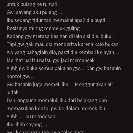
untuk pulang ke rumah…
Gw: sayang aku pulang…
Ibu sedang tidur tak memakai apa2 dia bugil…
Posisinya miring memeluk guling
Kadang gw merasa kasihan di lain sisi dia ibuku…
Tapi gw gak mau dia menderita karena kalo bukan
gw yang bahagiain dia, pasti dia kembali ke ayah…
Melihat hal itu nafsu gw jadi memuncak
Ahhh gw buka semua pakaian gw… Dan gw basahin
kontol gw…
Gw basahin juga memek ibu… Menggunakan air
ludah
Dan langsung memeluk ibu dari belakang dan
memasukan kontol gw ke dalam memek ibu…
Ahhh… Ibu mendesah…
Ibu: ihhh sayang…
Gw: kenapa km tidurnya telanjang?