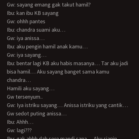
Gw: sayang emang gak takut hamil?
Ibu: kan ibu KB sayang
Gw: ohhh pantes
Ibu: chandra suami aku…
Gw: iya anissa…
Ibu: aku pengin hamil anak kamu…
Gw: iya sayang…
Ibu: bentar lagi KB aku habis masanya… Tar aku jadi
bisa hamil… Aku sayang banget sama kamu
chandra…
Hamili aku sayang…
Gw tersenyum..
Gw: Iya istriku sayang… Anissa istriku yang cantik…
Gw sedot puting anissa…
Ibu: Ahhh…
Gw: lagi???
Ibu: gak ahhh dah sore mandi sana… Aku siapin