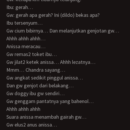
Ibu: gerah…
Gw: gerah apa gerah? Ini (dildo) bekas apa?
Ibu tersenyum…
Gw cium bibirnya… Dan melanjutkan genjotan gw…
Ahhh ahhh ahhh…
Anissa meracau…
Gw remas2 toket ibu…
Gw jilat2 ketek anissa… Ahhh lezatnya…
Mmm… Chandra sayang…
Gw angkat sedikit pinggul anissa…
Dan gw genjot dari belakang…
Gw doggy ibu gw sendiri…
Gw genggam pantatnya yang bahenol…
Ahhh ahhh ahhh
Suara anissa menambah gairah gw…
Gw elus2 anus anissa…