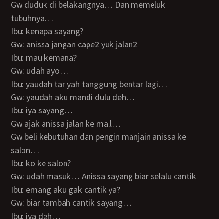
Gw duduk di belakangnya… Dan memeluk
tubuhnya…
Ibu: kenapa sayang?
Gw: anissa jangan cape2 yuk jalan2
Ibu: mau kemana?
Gw: udah ayo…
Ibu: yaudah tar yah tanggung bentar lagi…
Gw: yaudah aku mandi dulu deh…
Ibu: iya sayang…
Gw ajak anissa jalan ke mall…
Gw beli kebutuhan dan pengin manjain anissa ke
salon…
Ibu: ko ke salon?
Gw: udah masuk… Anissa sayang biar selalu cantik
Ibu: emang aku gak cantik ya?
Gw: biar tambah cantik sayang…
Ibu: iya deh…