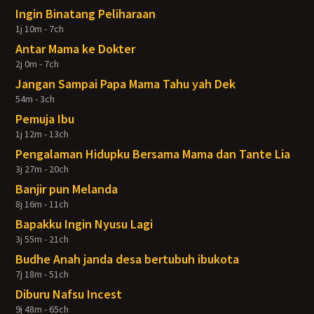
Ingin Binatang Peliharaan
1j 10m - 7ch
Antar Mama ke Dokter
2j 0m - 7ch
Jangan Sampai Papa Mama Tahu yah Dek
54m - 3ch
Pemuja Ibu
1j 12m - 13ch
Pengalaman Hidupku Bersama Mama dan Tante Lia
3j 27m - 20ch
Banjir pun Melanda
8j 16m - 11ch
Bapakku Ingin Nyusu Lagi
3j 55m - 21ch
Budhe Anah janda desa bertubuh ibukota
7j 18m - 51ch
Diburu Nafsu Incest
9j 48m - 65ch