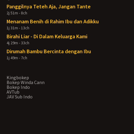
Panggilnya Teteh Aja, Jangan Tante
2j 51m - 8ch
Menanam Benih di Rahim Ibu dan Adikku
1j 31m - 13ch
Birahi Liar - Di Dalam Keluarga Kami
4j 29m - 33ch
Dirumah Bambu Bercinta dengan Ibu
1j 49m - 7ch
Kingbokep
Bokep Winda Cann
Bokep Indo
AVTub
JAV Sub Indo