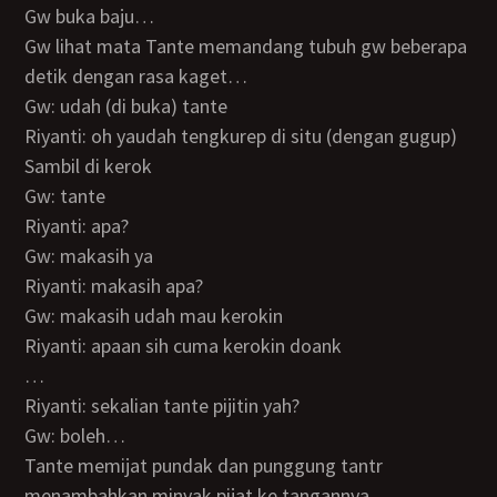
Gw buka baju…
Gw lihat mata Tante memandang tubuh gw beberapa
detik dengan rasa kaget…
Gw: udah (di buka) tante
Riyanti: oh yaudah tengkurep di situ (dengan gugup)
Sambil di kerok
Gw: tante
Riyanti: apa?
Gw: makasih ya
Riyanti: makasih apa?
Gw: makasih udah mau kerokin
Riyanti: apaan sih cuma kerokin doank
…
Riyanti: sekalian tante pijitin yah?
Gw: boleh…
Tante memijat pundak dan punggung tantr
menambahkan minyak pijat ke tangannya…