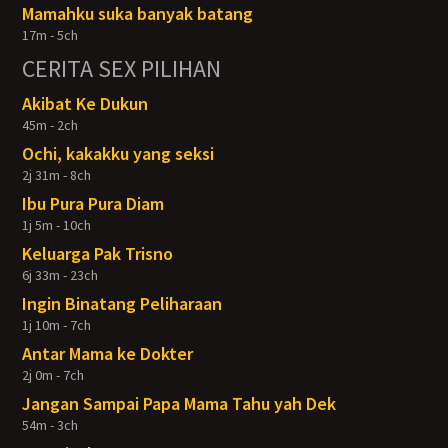
Mamahku suka banyak batang
17m - 5ch
CERITA SEX PILIHAN
Akibat Ke Dukun
45m - 2ch
Ochi, kakakku yang seksi
2j 31m - 8ch
Ibu Pura Pura Diam
1j 5m - 10ch
Keluarga Pak Trisno
6j 33m - 23ch
Ingin Binatang Peliharaan
1j 10m - 7ch
Antar Mama ke Dokter
2j 0m - 7ch
Jangan Sampai Papa Mama Tahu yah Dek
54m - 3ch