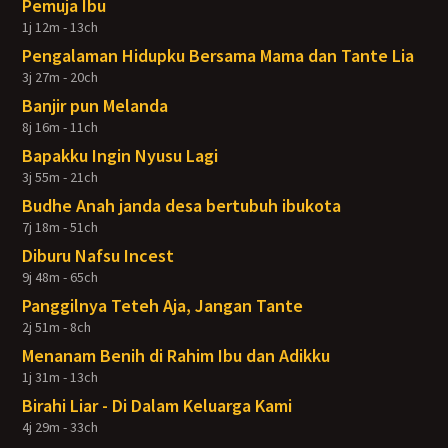
Pemuja Ibu
1j 12m - 13ch
Pengalaman Hidupku Bersama Mama dan Tante Lia
3j 27m - 20ch
Banjir pun Melanda
8j 16m - 11ch
Bapakku Ingin Nyusu Lagi
3j 55m - 21ch
Budhe Anah janda desa bertubuh ibukota
7j 18m - 51ch
Diburu Nafsu Incest
9j 48m - 65ch
Panggilnya Teteh Aja, Jangan Tante
2j 51m - 8ch
Menanam Benih di Rahim Ibu dan Adikku
1j 31m - 13ch
Birahi Liar - Di Dalam Keluarga Kami
4j 29m - 33ch