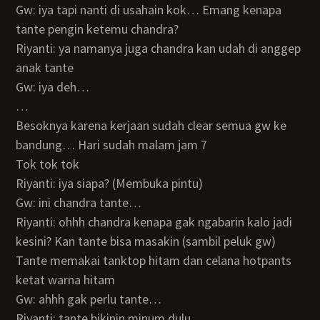
Gw: iya tapi nanti di usahain kok… Emang kenapa
tante pengin ketemu chandra?
Riyanti: ya namanya juga chandra kan udah di anggep
anak tante
Gw: iya deh…
…
Besoknya karena kerjaan sudah clear semua gw ke
bandung… Hari sudah malam jam 7
Tok tok tok
Riyanti: iya siapa? (Membuka pintu)
Gw: ini chandra tante…
Riyanti: ohhh chandra kenapa gak ngabarin kalo jadi
kesini? Kan tante bisa masakin (sambil peluk gw)
Tante memakai tanktop hitam dan celana hotpants
ketat warna hitam
Gw: ahhh gak perlu tante…
Riyanti: tante bikinin minum dulu…