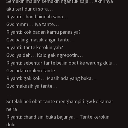
Semakin malam semakin ngantuk saja… Akhirnya
aku tertidur di sofa…
Riyanti: chand pindah sana…
Gw: mmm… Iya tante…
Riyanti: kok badan kamu panas ya?
Gw: paling masuk angin tante…
Riyanti: tante kerokin yah?
Gw: iya deh… Kalo gak ngrepotin…
Riyanti: sebentar tante beliin obat ke warung dulu…
Gw: udah malem tante
Riyanti: gak kok… Masih ada yang buka…
Gw: makasih ya tante…
…
Setelah beli obat tante menghampiri gw ke kamar
neira
Riyanti: chand sini buka bajunya… Tante kerokin
dulu…