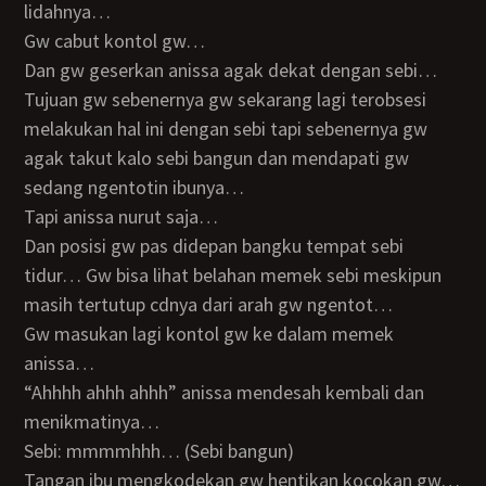
lidahnya…
Gw cabut kontol gw…
Dan gw geserkan anissa agak dekat dengan sebi…
Tujuan gw sebenernya gw sekarang lagi terobsesi
melakukan hal ini dengan sebi tapi sebenernya gw
agak takut kalo sebi bangun dan mendapati gw
sedang ngentotin ibunya…
Tapi anissa nurut saja…
Dan posisi gw pas didepan bangku tempat sebi
tidur… Gw bisa lihat belahan memek sebi meskipun
masih tertutup cdnya dari arah gw ngentot…
Gw masukan lagi kontol gw ke dalam memek
anissa…
“ahhhh ahhh ahhh” anissa mendesah kembali dan
menikmatinya…
Sebi: mmmmhhh… (Sebi bangun)
Tangan ibu mengkodekan gw hentikan kocokan gw…