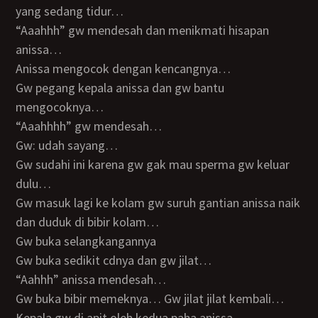
yang sedang tidur…
“aaahhh” gw mendesah dan menikmati hisapan
anissa…
Anissa mengocok dengan kencangnya…
Gw pegang kepala anissa dan gw bantu
mengocoknya…
“Aaahhhh” gw mendesah…
Gw: udah sayang…
Gw sudahi ini karena gw gak mau sperma gw keluar
dulu…
Gw masuk lagi ke kolam gw suruh gantian anissa naik
dan duduk di bibir kolam…
Gw buka selangkangannya
Gw buka sedikit cdnya dan gw jilat…
“Aahhh” anissa mendesah…
Gw buka bibir memeknya… Gw jilat jilat kembali…
Kepala gw di apit oleh kedua paha anissa…