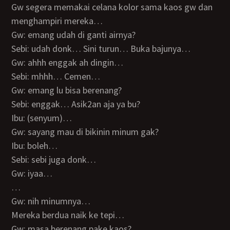
Gw segera memakai celana kolor sama kaos gw dan
menghampiri mereka…
Gw: emang udah di ganti airnya?
Sebi: udah donk… Sini turun… Buka bajunya…
Gw: ahhh enggak ah dingin…
Sebi: mhhh… Cemen…
Gw: emang lu bisa berenang?
Sebi: enggak… Asik2an aja ya bu?
Ibu: (senyum)…
Gw: sayang mau di bikinin minum gak?
Ibu: boleh…
Sebi: sebi juga donk…
Gw: iyaa…
…
Gw: nih minumnya…
Mereka berdua naik ke tepi…
Gw: masa berenang pake kaos?