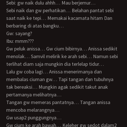
Sebi: gw naik dulu ahhh… Mau berjemur…
Sebi naik dan gw perhatikan… Belahan pantat sebi
saat naik ke tepi… Memakai kacamata hitam Dan
berbaring di atas bangku…
Gw: sayang?
Ibu: mmm???
Gw peluk anissa… Gw cium bibirnya… Anissa sedikit
menolak… Samvil melirik ke arah sebi… Namun sebi
terlihat diam saja mungkin dia terlelap tidur…
Lalu gw coba lagi… Anissa menerimanya dan
membalas ciuman gw… Tapi tangan dan tubuhnya
tak bereaksi… Mungkin agak sedikit takut anak
pertamanya melihatnya…
Tangan gw memeras pantatnya… Tangan anissa
mencoba melarangnya…
Gw usap2 punggungnya…
Gw cium ke arah bawah… Keleher gw sedot dalam2