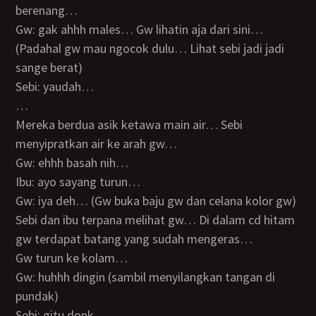
berenang…
Gw: gak ahhh males… Gw lihatin aja dari sini…
(Padahal gw mau ngocok dulu… Lihat sebi jadi jadi
sange berat)
Sebi: yaudah…
…
Mereka berdua asik ketawa main air… Sebi
menyipratkan air ke arah gw…
Gw: ehhh basah nih…
Ibu: ayo sayang turun…
Gw: iya deh… (Gw buka baju gw dan celana kolor gw)
Sebi dan ibu terpana melihat gw… Di dalam cd hitam
gw terdapat batang yang sudah mengeras…
Gw turun ke kolam…
Gw: huhhh dingin (sambil menyilangkan tangan di
pundak)
Sebi: gitu donk…