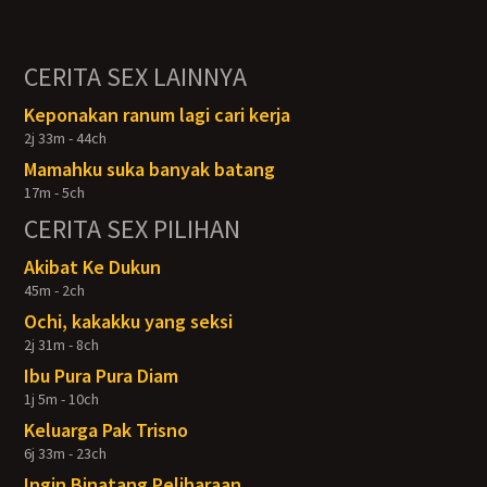
CERITA SEX LAINNYA
Keponakan ranum lagi cari kerja
2j 33m - 44ch
Mamahku suka banyak batang
17m - 5ch
CERITA SEX PILIHAN
Akibat Ke Dukun
45m - 2ch
Ochi, kakakku yang seksi
2j 31m - 8ch
Ibu Pura Pura Diam
1j 5m - 10ch
Keluarga Pak Trisno
6j 33m - 23ch
Ingin Binatang Peliharaan