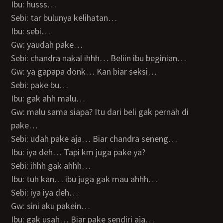
Ibu: husss…
Sebi: tar bulunya kelihatan…
Ibu: sebi…
Gw: yaudah pake…
Sebi: chandra nakal ihhh… Beliin ibu beginian…
Gw: ya gapapa donk… Kan biar seksi…
Sebi: pake bu…
Ibu: gak ahh malu…
Gw: malu sama siapa? Itu dari beli gak pernah di
pake…
Sebi: udah pake aja… Biar chandra seneng…
Ibu: iya deh… Tapi km juga pake ya?
Sebi: ihhh gak ahhh…
Ibu: tuh kan… ibu juga gak mau ahhh…
Sebi: iya iya deh…
Gw: sini aku pakein…
Ibu: gak usah… Biar pake sendiri aja…