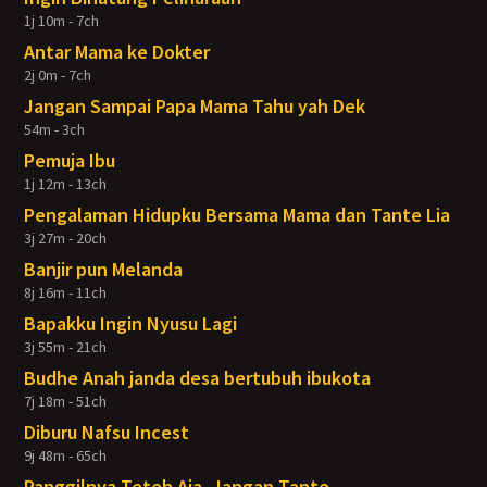
1j 10m - 7ch
Antar Mama ke Dokter
2j 0m - 7ch
Jangan Sampai Papa Mama Tahu yah Dek
54m - 3ch
Pemuja Ibu
1j 12m - 13ch
Pengalaman Hidupku Bersama Mama dan Tante Lia
3j 27m - 20ch
Banjir pun Melanda
8j 16m - 11ch
Bapakku Ingin Nyusu Lagi
3j 55m - 21ch
Budhe Anah janda desa bertubuh ibukota
7j 18m - 51ch
Diburu Nafsu Incest
9j 48m - 65ch
Panggilnya Teteh Aja, Jangan Tante