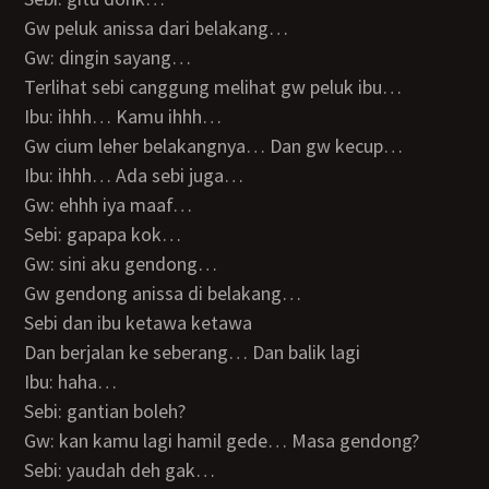
Gw peluk anissa dari belakang…
Gw: dingin sayang…
Terlihat sebi canggung melihat gw peluk ibu…
Ibu: ihhh… Kamu ihhh…
Gw cium leher belakangnya… Dan gw kecup…
Ibu: ihhh… Ada sebi juga…
Gw: ehhh iya maaf…
Sebi: gapapa kok…
Gw: sini aku gendong…
Gw gendong anissa di belakang…
Sebi dan ibu ketawa ketawa
Dan berjalan ke seberang… Dan balik lagi
Ibu: haha…
Sebi: gantian boleh?
Gw: kan kamu lagi hamil gede… Masa gendong?
Sebi: yaudah deh gak…