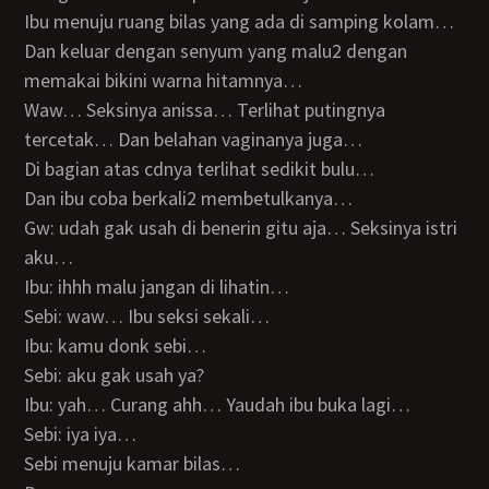
Ibu menuju ruang bilas yang ada di samping kolam…
Dan keluar dengan senyum yang malu2 dengan
memakai bikini warna hitamnya…
Waw… Seksinya anissa… Terlihat putingnya
tercetak… Dan belahan vaginanya juga…
Di bagian atas cdnya terlihat sedikit bulu…
Dan ibu coba berkali2 membetulkanya…
Gw: udah gak usah di benerin gitu aja… Seksinya istri
aku…
Ibu: ihhh malu jangan di lihatin…
Sebi: waw… Ibu seksi sekali…
Ibu: kamu donk sebi…
Sebi: aku gak usah ya?
Ibu: yah… Curang ahh… Yaudah ibu buka lagi…
Sebi: iya iya…
Sebi menuju kamar bilas…