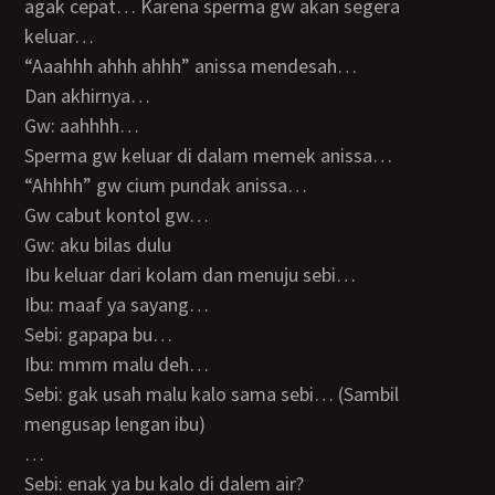
agak cepat… Karena sperma gw akan segera
keluar…
“Aaahhh ahhh ahhh” anissa mendesah…
Dan akhirnya…
Gw: aahhhh…
Sperma gw keluar di dalam memek anissa…
“Ahhhh” gw cium pundak anissa…
Gw cabut kontol gw…
Gw: aku bilas dulu
Ibu keluar dari kolam dan menuju sebi…
Ibu: maaf ya sayang…
Sebi: gapapa bu…
Ibu: mmm malu deh…
Sebi: gak usah malu kalo sama sebi… (Sambil
mengusap lengan ibu)
…
Sebi: enak ya bu kalo di dalem air?