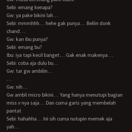
Sebi: emang kenapa?
Gw: ya pake bikini lah…
Sebi: mmmhhh… hehe gak punya… Beliin donk
chand…
Gw: kan ibu punya?
Sebi: emang bu?
Ibu: iya tapi kecil banget… Gak enak makenya…
Sebi: coba aja dulu bu…
Gw: tar gw ambilin…
…
Gw: nih…
Gw ambil micro bikini… Yang hanya menutupi bagian
miss v nya saja… Dan cuma garis yang membelah
pantat
Sebi: hahahha… Ini sih cuma nutupin memek aja
yah…