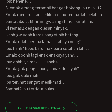
Ibu: hehehe…
Si emak emang terampil banget bokong ibu di pijit2…
Emak menurunkan sedikit cd ibu terlihatlah belahan
pantat ibu… Mmmm gw sangat menikmati ini…
Di remas2 dengan olesan minyak…
Uhhh gw udah keras banget nih batang…
Emak: udah berapa lama nikahnya neng?
Ibu: hahh? Eeee baru mak baru setahun lah…
Emak: ooohh lagi enak enaknya yah?…
Ibu: ohhh iya mak… Hehehe
Emak: gak pengin punya anak dulu yah?
Ibu: gak dulu mak
Ibu terlihat sangat menikmati…
Sampai2 ibu tertidur pulas…
LANJUT BAGIAN BERIKUTNYA