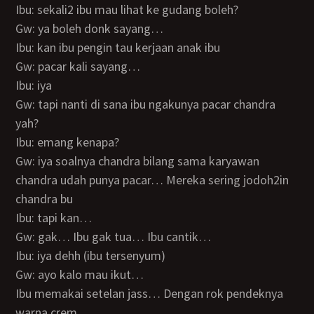
Ibu: sekali2 ibu mau lihat ke gudang boleh?
Gw: ya boleh donk sayang…
Ibu: kan ibu pengin tau kerjaan anak ibu
Gw: pacar kali sayang…
Ibu: iya
Gw: tapi nanti di sana ibu ngakunya pacar chandra
yah?
Ibu: emang kenapa?
Gw: iya soalnya chandra bilang sama karyawan
chandra udah punya pacar… Mereka sering jodoh2in
chandra bu
Ibu: tapi kan…
Gw: gak… Ibu gak tua… Ibu cantik…
Ibu: iya dehh (ibu tersenyum)
Gw: ayo kalo mau ikut…
Ibu memakai setelan jass… Dengan rok pendeknya
warna crem