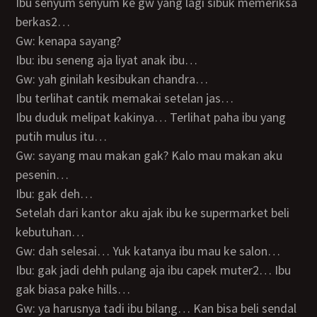
Ibu senyum senyum ke gw yang lagi sibuk memeriksa
berkas2…
Gw: kenapa sayang?
Ibu: ibu seneng aja liyat anak ibu…
Gw: yah ginilah kesibukan chandra…
Ibu terlihat cantik memakai setelan jas…
Ibu duduk melipat kakinya… Terlihat paha ibu yang
putih mulus itu…
Gw: sayang mau makan gak? Kalo mau makan aku
pesenin…
Ibu: gak deh…
Setelah dari kantor aku ajak ibu ke supermarket beli
kebutuhan…
Gw: dah selesai… Yuk katanya ibu mau ke salon…
Ibu: gak jadi dehh pulang aja ibu capek muter2… Ibu
gak biasa pake hills…
Gw: ya harusnya tadi ibu bilang… Kan bisa beli sendal