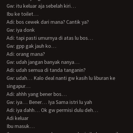
Gw: itu keluar aja sebelah kiri…
Ibu ke toilet…
Adi: bos cewek dari mana? Cantik ya?
Gw: iya donk
Adi: tapi pasti umurnya di atas lu bos…
Gw: gpp gak jauh ko…
Adi: orang mana?
Gw: udah jangan banyak nanya…
Adi: udah semua di tanda tanganin?
Gw: udah… Kalo deal nanti gw kasih lu liburan ke
singapur…
Adi: ahhh yang bener bos…
Gw: iya… Bener… Iya Sama istri lu yah
Adi: iya dahh… Ok gw permisi dulu deh…
Adi keluar
Ibu masuk…