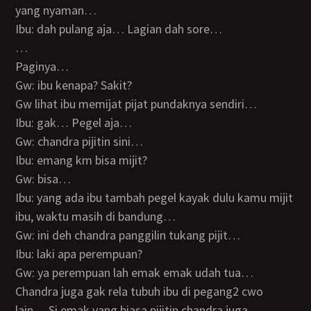
yang nyaman…
Ibu: dah pulang aja… Lagian dah sore…
…
Paginya…
Gw: ibu kenapa? Sakit?
Gw lihat ibu memijat pijat pundaknya sendiri…
Ibu: gak… Pegel aja…
Gw: chandra pijitin sini…
Ibu: emang km bisa mijit?
Gw: bisa…
Ibu: yang ada ibu tambah pegel kayak dulu kamu mijit
ibu, waktu masih di bandung…
Gw: ini deh chandra panggilin tukang pijit…
Ibu: laki apa perempuan?
Gw: ya perempuan lah emak emak udah tua…
Chandra juga gak rela tubuh ibu di pegang2 cwo
lain… Si emak yang biasa pijitin chandra juga