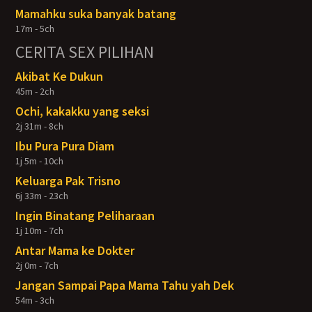
Mamahku suka banyak batang
17m - 5ch
CERITA SEX PILIHAN
Akibat Ke Dukun
45m - 2ch
Ochi, kakakku yang seksi
2j 31m - 8ch
Ibu Pura Pura Diam
1j 5m - 10ch
Keluarga Pak Trisno
6j 33m - 23ch
Ingin Binatang Peliharaan
1j 10m - 7ch
Antar Mama ke Dokter
2j 0m - 7ch
Jangan Sampai Papa Mama Tahu yah Dek
54m - 3ch