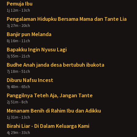
Pemuja Ibu
1j 12m - 13ch
Pengalaman Hidupku Bersama Mama dan Tante Lia
3j 27m - 20ch
Banjir pun Melanda
8j 16m - 11ch
Bapakku Ingin Nyusu Lagi
3j 55m - 21ch
Budhe Anah janda desa bertubuh ibukota
7j 18m - 51ch
Diburu Nafsu Incest
9j 48m - 65ch
Panggilnya Teteh Aja, Jangan Tante
2j 51m - 8ch
Menanam Benih di Rahim Ibu dan Adikku
1j 31m - 13ch
Birahi Liar - Di Dalam Keluarga Kami
4j 29m - 33ch