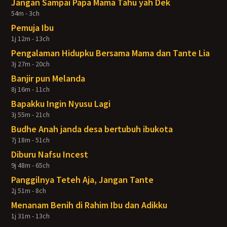
Jangan Sampai Papa Mama Tahu yah Dek
54m - 3ch
Pemuja Ibu
1j 12m - 13ch
Pengalaman Hidupku Bersama Mama dan Tante Lia
3j 27m - 20ch
Banjir pun Melanda
8j 16m - 11ch
Bapakku Ingin Nyusu Lagi
3j 55m - 21ch
Budhe Anah janda desa bertubuh ibukota
7j 18m - 51ch
Diburu Nafsu Incest
9j 48m - 65ch
Panggilnya Teteh Aja, Jangan Tante
2j 51m - 8ch
Menanam Benih di Rahim Ibu dan Adikku
1j 31m - 13ch