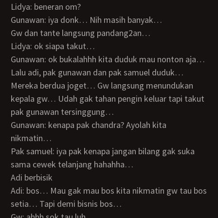
Lidya: beneran om?
Gunawan: iya donk… Nih masih banyak…
Gw dan tante langsung pandang2an…
Lidya: ok siapa takut…
Gunawan: ok bukalahhh kita duduk mau nonton aja…
Lalu adi, pak gunawan dan pak samuel duduk…
Mereka berdua joget… Gw langsung menundukan
kepala gw… Udah gak tahan pengin keluar tapi takut
pak gunawan tersinggung…
Gunawan: kenapa pak chandra? Ayolah kita
nikmatin…
Pak samuel: iya pak kenapa jangan bilang gak suka
sama cewek telanjang hahahha…
Adi berbisik
Adi: bos… Mau gak mau bos kita nikmatin gw tau bos
setia… Tapi demi bisnis bos…
Gw: ahhh sok tau luh…