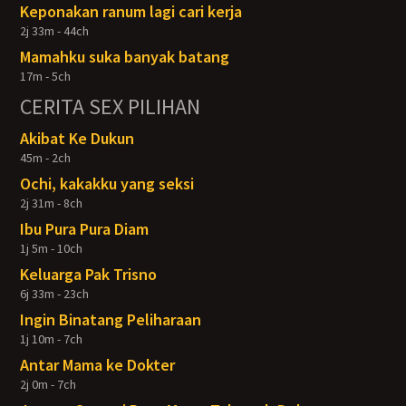
Keponakan ranum lagi cari kerja
2j 33m - 44ch
Mamahku suka banyak batang
17m - 5ch
CERITA SEX PILIHAN
Akibat Ke Dukun
45m - 2ch
Ochi, kakakku yang seksi
2j 31m - 8ch
Ibu Pura Pura Diam
1j 5m - 10ch
Keluarga Pak Trisno
6j 33m - 23ch
Ingin Binatang Peliharaan
1j 10m - 7ch
Antar Mama ke Dokter
2j 0m - 7ch