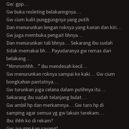
Gw: gpp…
Gw buka resleting belakanngnya…
Gw cium kulit punggungnya yang putih
Dan menurunkan lengan roknya yang kanan dan kiri…
Gw juga membuka pengait bhnya…
Dan menurunkan tali bhnya… Sekarang ibu sudah
tidak memakai bh… Payudaranya gw remas dari
belakang…
“Mmmmhhh…” ibu mendesah kecil…
Gw menurunkan roknya sampai ke kaki… Gw cium
bongkahan pantatnya…
Gw turunkan juga celana dalam putihnya itu…
Sekarang ibu sudah telanjang bulat…
Gw ambil hp dan merkamnya… Gw taro hp di
samping agar semua yg gw lakuin terekam…
Ibu: ihhh ko di rekam?
Gw: iya gpp kan sayang?