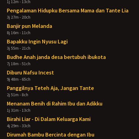
1j 12m - 13ch
Pengalaman Hidupku Bersama Mama dan Tante Lia
3j 27m - 20ch
Banjir pun Melanda
8j 16m - 11ch
Bapakku Ingin Nyusu Lagi
3j 55m - 21ch
Budhe Anah janda desa bertubuh ibukota
7j 18m - 51ch
Diburu Nafsu Incest
9j 48m - 65ch
Panggilnya Teteh Aja, Jangan Tante
2j 51m - 8ch
Menanam Benih di Rahim Ibu dan Adikku
1j 31m - 13ch
Birahi Liar - Di Dalam Keluarga Kami
4j 29m - 33ch
Dirumah Bambu Bercinta dengan Ibu