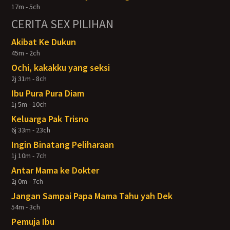
17m - 5ch
CERITA SEX PILIHAN
Akibat Ke Dukun
45m - 2ch
Ochi, kakakku yang seksi
2j 31m - 8ch
Ibu Pura Pura Diam
1j 5m - 10ch
Keluarga Pak Trisno
6j 33m - 23ch
Ingin Binatang Peliharaan
1j 10m - 7ch
Antar Mama ke Dokter
2j 0m - 7ch
Jangan Sampai Papa Mama Tahu yah Dek
54m - 3ch
Pemuja Ibu