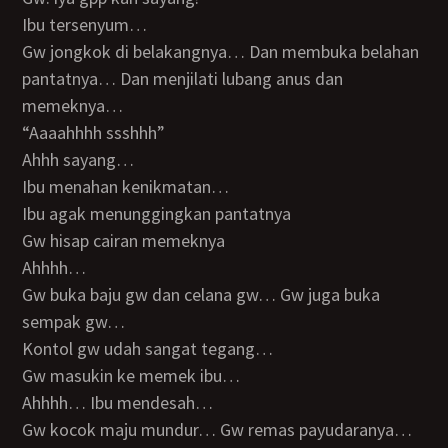
Ibu tersenyum…
Gw jongkok di belakangnya… Dan membuka belahan
pantatnya… Dan menjilati lubang anus dan
memeknya…
“Aaaahhhh ssshhh”
Ahhh sayang…
Ibu menahan kenikmatan…
Ibu agak menunggingkan pantatnya
Gw hisap cairan memeknya
Ahhhh…
Gw buka baju gw dan celana gw… Gw juga buka
sempak gw…
Kontol gw udah sangat tegang…
Gw masukin ke memek ibu…
Ahhhh… Ibu mendesah…
Gw kocok maju mundur… Gw remas payudaranya…