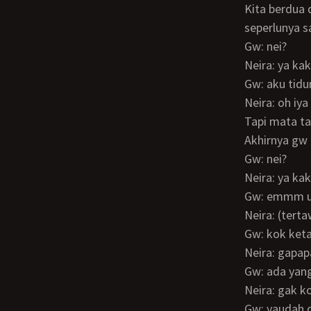
Kita berdua diam saja tanpa ada obrolan memang Neira ini sangat pemalu… Bicara
seperlunya s
Gw: nei?
Neira: ya kak
Gw: aku tidu
Neira: oh i
Tapi mata 
Akhirnya gw
Gw: nei?
Neira: ya ka
Gw: emmm 
Neira: (ter
Gw: kok ke
Neira: gap
Gw: ada ya
Neira: gak 
Gw: yaudah