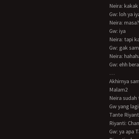
Neira: kaka
Gw: loh ya i
Neira: masa?
Gw: iya
Neira: tapi
Gw: gak sam
Neira: hah
Gw: ehh ber
…
Akhirnya s
Malam2
Neira sudah
Gw yang lag
Tante Riya
Riyanti: C
Gw: ya apa 