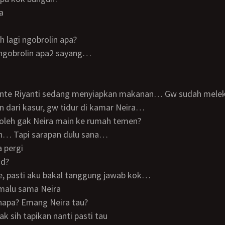
a
h lagi ngobrolin apa?
k ngobrolin apa2 sayang…
 dari kasur, gw tidur di kamar Neira…
 boleh gak Neira main ke rumah temen?
leh… Tapi sarapan dulu sana…
a pergi
nd?
te, pasti aku bakal tanggung jawab kok…
u malu sama Neira
enapa? Emang Neira tau?
 gak sih tapikan nanti pasti tau