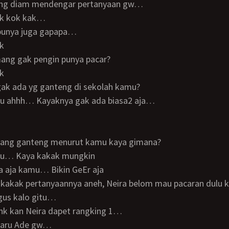
sung diam mendengar pertanyaan gw…
gak kok kak…
o punya juga gapapa…
ak
ang gak pengin punya pacar?
ak
gak ada yg ganteng di sekolah kamu?
 tau ahhh… Kayaknya gak ada biasa2 aja…
yang ganteng menurut kamu kaya gimana?
 tau… Kaya kakak mungkin
sa aja kamu… Bikin GeEr aja
ian kakak pertanyaannya aneh, Neira belom mau pacaran dulu
agus kalo gitu…
donk kan Neira dapet rangking 1…
u baru Ade gw…