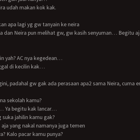
Neira udah makan kok kak.
an apa lagi yg gw tanyain ke neira
ngin yah? AC nya kegedean…
nggal di kecilin kak…
mana sekolah kamu?
… Ya begitu kak lancar…
g suka jahilin kamu gak?
da aja yang nakal namanya juga temen
 ya? Kalo pacar kamu punya?