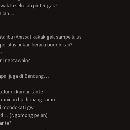
k waktu sekolah pinter gak?
ya lah…
 kata ibu (Anissa) kakak gak sampe lulus
pe lulus bukan berarti bodoh kan?
aha…
ani ngetawain?
ampai juga di Bandung…
 tidur di kamar tante
i mainan hp di ruang tamu
nti mendekati gw…
hand… (Ngomong pelan)
Tante?