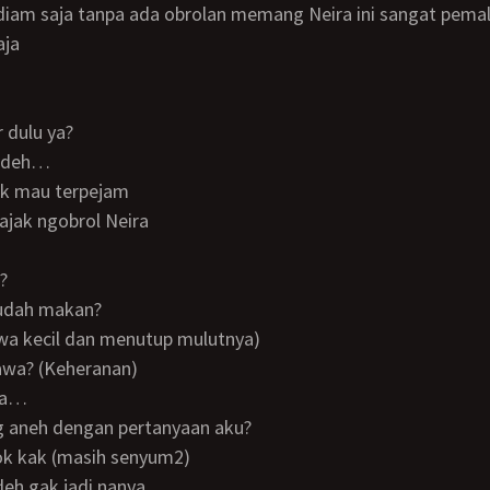
aja
r dulu ya?
ya deh…
tak mau terpejam
 ajak ngobrol Neira
k?
udah makan?
tawa kecil dan menutup mulutnya)
tawa? (Keheranan)
apa…
ng aneh dengan pertanyaan aku?
kok kak (masih senyum2)
 deh gak jadi nanya…