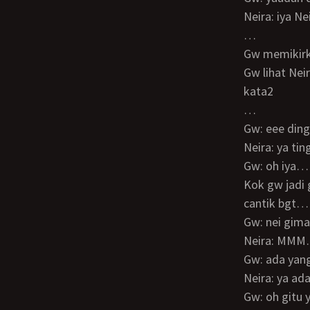
Neira: iya 
…
Gw memikirk
Gw lihat Neira dan Neira pun melihat gw, gw kasih senyuman… Begitu aja gak ada
kata2
…
Gw: eee di
Neira: ya ti
Gw: oh iya…
Kok gw jadi gini, padahal gw gak ada perasaan apa2 sama Neira, cuma emang dia
cantik bgt…
Gw: nei gi
Neira: MMM
Gw: ada yan
Neira: ya a
Gw: oh gitu