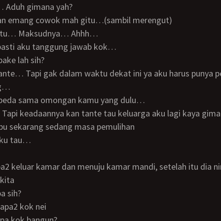
pi… Aduh gimana yah?
yakan emang cowok mah gitu…(sambil merengut)
 gitu… Maksudnya… Ahhh…
 pasti aku tanggung jawab kok…
 pake lah sih?
ng…
ok beda sama omongan kamu yang dulu…
bu sekarang sedang masa pemulihan
 aku tau…
kita
pa sih?
 apa2 kok nei
napa kok bangun?