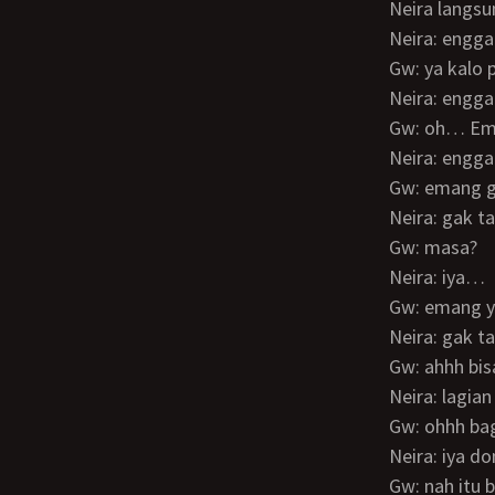
Neira lang
Neira: eng
Gw: ya kal
Neira: engg
Gw: oh… Em
Neira: engg
Gw: emang 
Neira: gak
Gw: masa?
Neira: iya…
Gw: emang 
Neira: gak
Gw: ahhh bi
Neira: lag
Gw: ohhh b
Neira: iya 
Gw: nah it