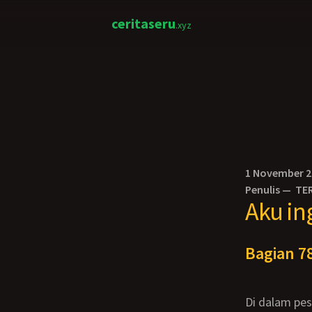
ceritaseru
.xyz
1 November 
Penulis —
TE
Aku in
Bagian 78
Di dalam p