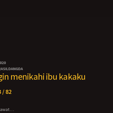
2020
RASILDANGDA
gin menikahi ibu kakaku
 / 82
esawat…