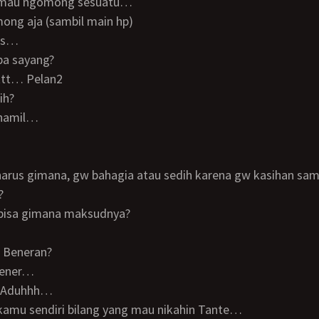
ku mau ngomong sesuatu…
mong aja (sambil main hp)
ius…
apa sayang?
ttttt… Pelan2
sih?
u hamil…
 harus gimana, gw bahagia atau sedih karena gw kasihan sam
?
k bisa gimana maksudnya?
… Beneran?
 bener…
 Aduhhh…
n kamu sendiri bilang yang mau nikahin Tante…