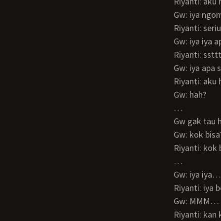
Riyanti: a
Gw: iya ngo
Riyanti: ser
Gw: iya iya 
Riyanti: ss
Gw: iya apa 
Riyanti: ak
Gw: hah?
…
Gw gak tau
Gw: kok bisa
Riyanti: ko
…
Gw: iya iya
Riyanti: iya
Gw: MMM…
Riyanti: ka