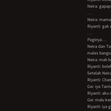
Neira: gapap
…
Neira: mama
Riyanti: ga
…
Paginya…
Neira dan Tante Riyanti sedang menyiapkan makanan… Gw sudah melek tapi masih
males bangun
Neira: mah
Riyanti: bo
Setelah Neir
Riyanti: Cha
Gw: iya Tan
Riyanti: ak
Gw: malu k
Riyanti: iya