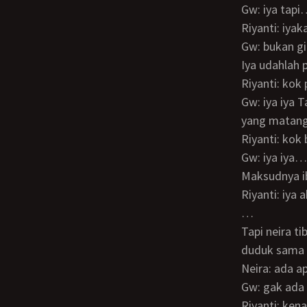
Gw: iya ta
Riyanti: i
Gw: bukan
Iya udahlah
Riyanti: kok
Gw: iya iya Tante… Tapi gak dalam waktu dekat ini ya aku harus punya persiapan
yang mata
Riyanti: k
Gw: iya iya… Tapi keadaannya kan tante tau keluarga aku lagi kaya gimana?
Maksudnya i
Riyanti: iya
…
Tapi neira tiba2 keluar kamar dan menuju kamar mandi, setelah itu dia nimbrung
duduk sama 
Neira: ada a
Gw: gak ada
Riyanti: ke