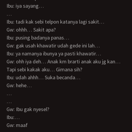
Ibu: iya sayang…
…
Ibu: tadi kak sebi telpon katanya lagi sakit…
Gw: ohhh… Sakit apa?
Ibu: pusing badanya panas…
Gw: gak usah khawatir udah gede ini lah…
Ibu: ya namanya ibunya ya pasti khawatir…
Gw: ohh iya deh… Anak km brarti anak aku jg kan…
Tapi sebi kakak aku… Gimana sih?
Ibu: udah ahhh… Suka becanda…
Gw: hehe…
…
…
Gw: Ibu gak nyesel?
Ibu:…
Gw: maaf