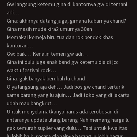
Gw langsung ketemu gina di kantornya gw di temani
adi…
Gina: akhirnya datang juga, gimana kabarnya chand?
Gina masih muda kira2 umurnya 30an
Memakai kemeja biru tua dan rok pendek khas
kantoran…
Gw: baik… Kenalin temen gw adi…
Gina ini dulu juga anak band gw ketemu dia di jcc
waktu festival rock…
Gina: gak banyak berubah lu chand…
Oiya langsung aja deh… Jadi bos gw chand tertarik
sama barang yang lu ajuin… Jadi toko yang di jakarta
udah mau bangkrut…
Untuk menyelamatkanya harus ada terobosan di
antaranya update ulang barang Nah memang harga lu
gak semurah suplier yang dulu… Tapi untuk kwalitas
lu lebih baik, secara globalnya barang lu lebih bagus…