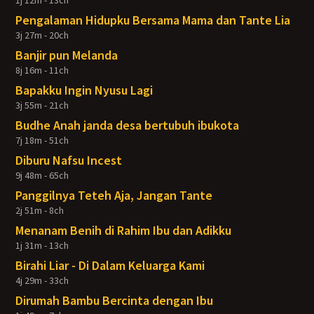
1j 12m - 13ch
Pengalaman Hidupku Bersama Mama dan Tante Lia
3j 27m - 20ch
Banjir pun Melanda
8j 16m - 11ch
Bapakku Ingin Nyusu Lagi
3j 55m - 21ch
Budhe Anah janda desa bertubuh ibukota
7j 18m - 51ch
Diburu Nafsu Incest
9j 48m - 65ch
Panggilnya Teteh Aja, Jangan Tante
2j 51m - 8ch
Menanam Benih di Rahim Ibu dan Adikku
1j 31m - 13ch
Birahi Liar - Di Dalam Keluarga Kami
4j 29m - 33ch
Dirumah Bambu Bercinta dengan Ibu