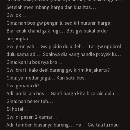
Setelah menimbang harga dan kualitas…
Gw: ok…
Gina: nah bos gw pengin lu sedikit nurunin harga…
Biar enak chand gak rugi… Bos gw bakal order
berjangka…
Gw: gmn yah… Gw pikirin dulu deh… Tar gw ngobrol
dulu sama adi… Soalnya dia yang handle proyek lu…
Gina: kan lu bos nya bro…
Gw: brarti kalo deal barang gw kirim ke jakarta?
Gina: ya medan juga… Kan satu bos…
Gw: gimana di?
Adi: ambil aja bos… Nanti harga kita bicarain dulu…
Gina: nah bener tuh…
Di hotel…
Gw: di pesen 2 kamar…
Adi: tumben biasanya bareng… Ha… Gw tau lu mau