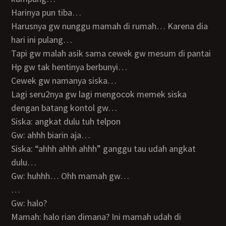
Harinya pun tiba…
Harusnya gw nunggu mamah di rumah… Karena dia
hari ini pulang…
Tapi gw malah asik sama cewek gw mesum di pantai
Hp gw tak hentinya berbunyi…
Cewek gw namanya siska…
Lagi seru2nya gw lagi mengocok memek siska
dengan batang kontol gw…
Siska: angkat dulu tuh telpon
Gw: ahhh biarin aja…
Siska: “ahhh ahhh ahhh” ganggu tau udah angkat
dulu…
Gw: huhhh… Ohh mamah gw…
…
Gw: halo?
Mamah: halo rian dimana? Ini mamah udah di