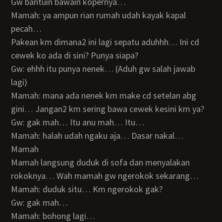
Gw bantuin bawain kopernya…
Mamah: ya ampun rian rumah udah kayak kapal
pecah…
Pakean km dimana2 ini lagi sepatu aduhhh… Ini cd
cewek ko ada di sini? Punya siapa?
Gw: ehhh itu punya nenek… (Aduh gw salah jawab
lagi)
Mamah: mana ada nenek km make cd setelan abg
gini… Jangan2 km sering bawa cewek kesini km ya?
Gw: gak mah… Itu anu mah… Itu…
Mamah: halah udah ngaku aja… Dasar nakal…
Mamah
Mamah langsung duduk di sofa dan menyalakan
rokoknya… Wah mamah gw ngerokok sekarang…
Mamah: duduk situ… Km ngerokok gak?
Gw: gak mah…
Mamah: bohong lagi…