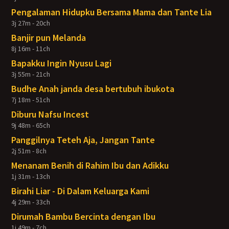
Pengalaman Hidupku Bersama Mama dan Tante Lia
3j 27m - 20ch
Banjir pun Melanda
8j 16m - 11ch
Bapakku Ingin Nyusu Lagi
3j 55m - 21ch
Budhe Anah janda desa bertubuh ibukota
7j 18m - 51ch
Diburu Nafsu Incest
9j 48m - 65ch
Panggilnya Teteh Aja, Jangan Tante
2j 51m - 8ch
Menanam Benih di Rahim Ibu dan Adikku
1j 31m - 13ch
Birahi Liar - Di Dalam Keluarga Kami
4j 29m - 33ch
Dirumah Bambu Bercinta dengan Ibu
1j 49m - 7ch