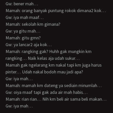
Gw: bener mah…
Mamah: orang banyak puntung rokok dimana2 kok…
Gw: iya mah maaf…
Mamah: sekolah km gimana?
Gw: ya gitu mah…
Mamah: gitu gmn?
Gw: ya lancar2 aja kok…
Mamah: rangking gak? Huhh gak mungkin km
rangking… Naik kelas aja udah sukur…
Mamah gak ngelarang km nakal tapi km juga harus
pinter… Udah nakal bodoh mau jadi apa?
Gw: iya mah…
Mamah: mamah km dateng ya sediain minumlah…
Gw: oiya maaf tapi gak ada air mah habis…
Mamah: rian rian… Nih km beli air sama beli makan…
Gw: iya mah…
…