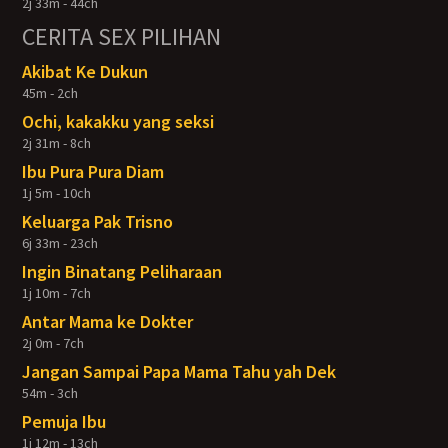
2j 33m - 44ch
CERITA SEX PILIHAN
Akibat Ke Dukun
45m - 2ch
Ochi, kakakku yang seksi
2j 31m - 8ch
Ibu Pura Pura Diam
1j 5m - 10ch
Keluarga Pak Trisno
6j 33m - 23ch
Ingin Binatang Peliharaan
1j 10m - 7ch
Antar Mama ke Dokter
2j 0m - 7ch
Jangan Sampai Papa Mama Tahu yah Dek
54m - 3ch
Pemuja Ibu
1j 12m - 13ch