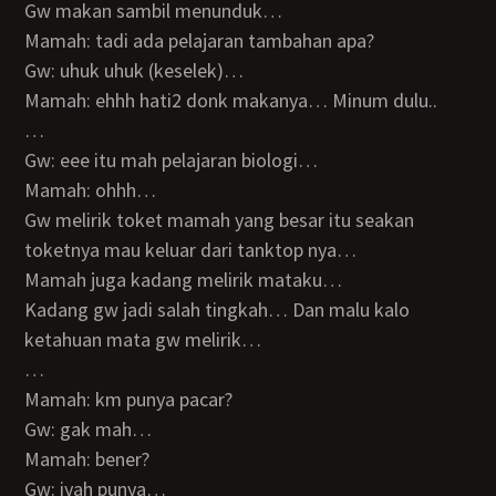
Gw makan sambil menunduk…
Mamah: tadi ada pelajaran tambahan apa?
Gw: uhuk uhuk (keselek)…
Mamah: ehhh hati2 donk makanya… Minum dulu..
…
Gw: eee itu mah pelajaran biologi…
Mamah: ohhh…
Gw melirik toket mamah yang besar itu seakan
toketnya mau keluar dari tanktop nya…
Mamah juga kadang melirik mataku…
Kadang gw jadi salah tingkah… Dan malu kalo
ketahuan mata gw melirik…
…
Mamah: km punya pacar?
Gw: gak mah…
Mamah: bener?
Gw: iyah punya…