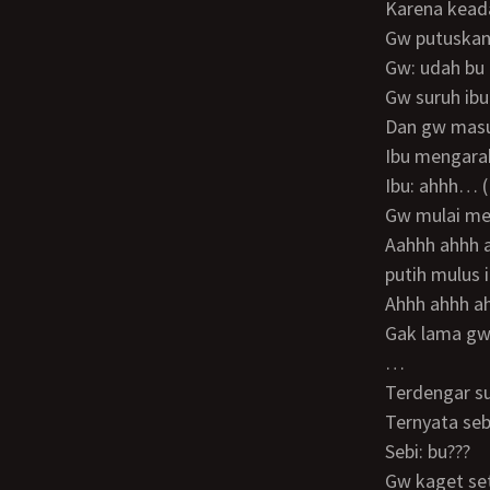
Karena ke
Gw putusk
Gw: udah bu
Gw suruh ib
Dan gw mas
Ibu mengar
Ibu: ahhh… 
Gw mulai 
Aahhh ahhh ahhh… Ibu mendesah tak terlalu keras… Gw pegang pantat ibu yang
putih mulus
Ahhh ahhh 
Gak lama g
…
Terdengar s
Ternyata s
Sebi: bu???
Gw kaget s