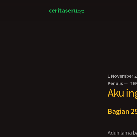
ceritaseru
.xyz
1 November 
Penulis —
TE
Aku in
Bagian 25
Aduh lama 