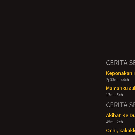
CERITA S
Keponakan ra
2j 33m - 44ch
Mamahku su
17m - 5ch
CERITA S
Akibat Ke D
45m - 2ch
Ochi, kakakk