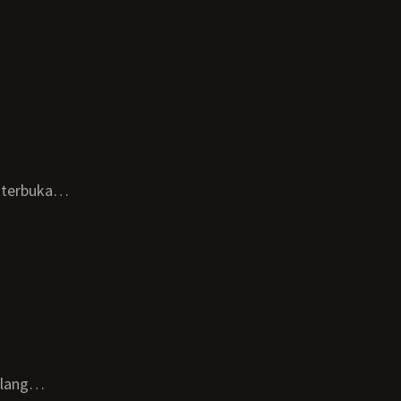
u terbuka…
rulang…