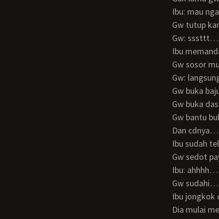
Ibu: mau ng
Gw tutup 
Gw: sssttt…
Ibu meman
Gw sosor m
Gw: langsun
Gw buka ba
Gw buka da
Gw bantu b
Dan cdnya…
Ibu sudah t
Gw sedot p
Ibu: ahhhh…
Gw sudahi…
Ibu jongko
Dia mulai 