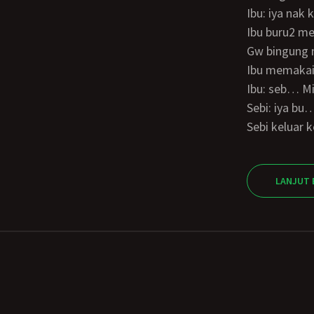
Ibu: iya na
Ibu buru2 
Gw bingung
Ibu memaka
Ibu: seb… M
Sebi: iya bu
Sebi kelua
LANJUT 