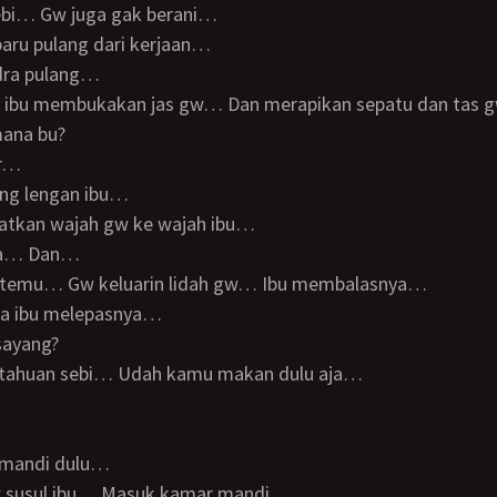
sebi… Gw juga gak berani…
 baru pulang dari kerjaan…
ndra pulang…
asa ibu membukakan jas gw… Dan merapikan sepatu dan tas
mana bu?
ur…
ng lengan ibu…
atkan wajah gw ke wajah ibu…
aja… Dan…
 bertemu… Gw keluarin lidah gw… Ibu membalasnya…
ama ibu melepasnya…
sayang?
ketahuan sebi… Udah kamu makan dulu aja…
u mandi dulu…
w susul ibu… Masuk kamar mandi…