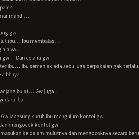
apain?
kamar mandi…
dang gw…
ulut ibu… Ibu membalas…
g aja ya…
ju gw… Dan celana gw…
ster ibu… Ibu semenjak ada sebu juga berpakaian gak terlal
uka bhnya…
elanjang bulat… Gw juga…
ayudara ibu…
 Gw langsung suruh ibu mengulum kontol gw…
k dan mengocok kontol gw…
memasukan ke dalam mulutnya dan mengocoknya secara be