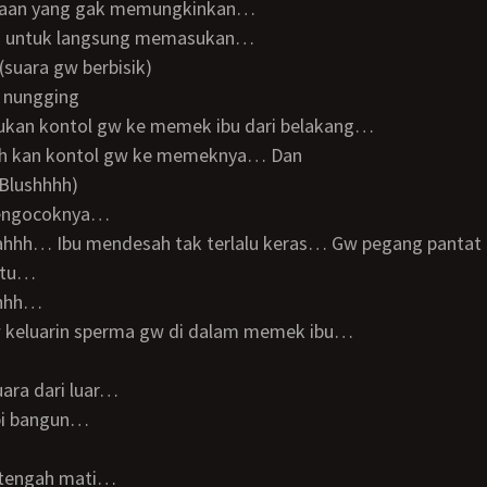
adaan yang gak memungkinkan…
an untuk langsung memasukan…
 (suara gw berbisik)
u nungging
ukan kontol gw ke memek ibu dari belakang…
ah kan kontol gw ke memeknya… Dan
(Blushhhh)
mengocoknya…
 itu…
ahhh…
w keluarin sperma gw di dalam memek ibu…
uara dari luar…
ebi bangun…
etengah mati…