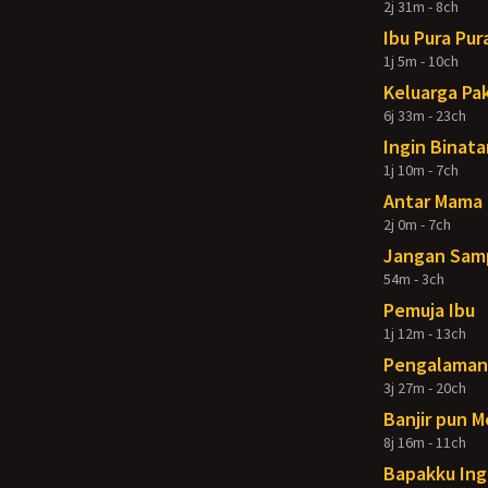
2j 31m - 8ch
Ibu Pura Pur
1j 5m - 10ch
Keluarga Pak
6j 33m - 23ch
Ingin Binata
1j 10m - 7ch
Antar Mama 
2j 0m - 7ch
Jangan Samp
54m - 3ch
Pemuja Ibu
1j 12m - 13ch
Pengalaman 
3j 27m - 20ch
Banjir pun 
8j 16m - 11ch
Bapakku Ing