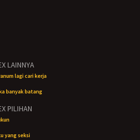
EX LAINNYA
num lagi cari kerja
ka banyak batang
EX PILIHAN
ukun
u yang seksi