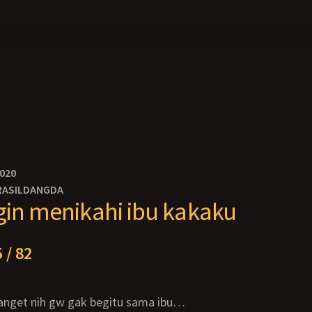
2020
RASILDANGDA
gin menikahi ibu kakaku
 / 82
banget nih gw gak begitu sama ibu…