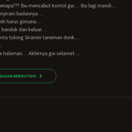
k kenapa??? Ibu mencabut kontol gw… Ibu lagi mandi…
menyiram badannya…
 nih harus gimana…
i handuk dan keluar…
inta tolong Siramin taneman donk…
…
r ke halaman… Akhirnya gw selamet…
BAGIAN BERIKUTNYA