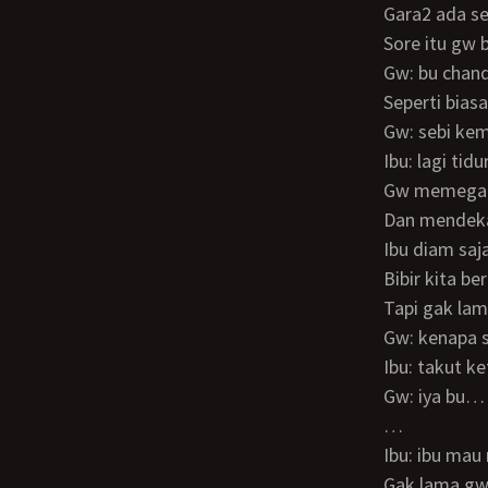
Gara2 ada 
Sore itu gw
Gw: bu cha
Seperti bi
Gw: sebi ke
Ibu: lagi tid
Gw memega
Dan mendek
Ibu diam s
Bibir kita
Tapi gak l
Gw: kenapa 
Ibu: takut 
Gw: iya bu…
…
Ibu: ibu ma
Gak lama g