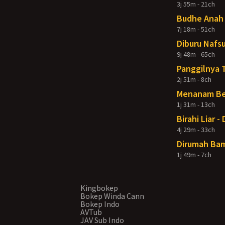
3j 55m - 21ch
Budhe Anah 
7j 18m - 51ch
Diburu Nafsu
9j 48m - 65ch
Panggilnya 
2j 51m - 8ch
Menanam Ben
1j 31m - 13ch
Birahi Liar 
4j 29m - 33ch
Dirumah Bam
1j 49m - 7ch
Kingbokep
Bokep Winda Cann
Bokep Indo
AVTub
JAV Sub Indo