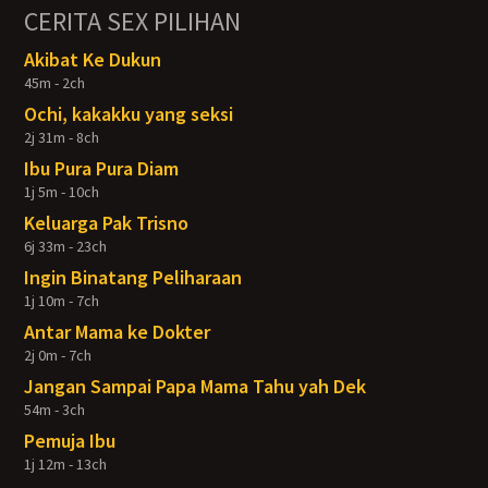
CERITA SEX PILIHAN
Akibat Ke Dukun
45m - 2ch
Ochi, kakakku yang seksi
2j 31m - 8ch
Ibu Pura Pura Diam
1j 5m - 10ch
Keluarga Pak Trisno
6j 33m - 23ch
Ingin Binatang Peliharaan
1j 10m - 7ch
Antar Mama ke Dokter
2j 0m - 7ch
Jangan Sampai Papa Mama Tahu yah Dek
54m - 3ch
Pemuja Ibu
1j 12m - 13ch