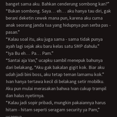
banget sama aku. Bahkan cenderung sombong kan?”
“Bukan sombong. Saya… eh… aku hanya tau diri, gak
berani deketin cewek mana pun, karena aku cuma
anak seorang janda tua yang hidupnya pun serba pas -
pasan.”
“Kalau soal itu, aku juga sama - sama tidak punya
ayah lagi sejak aku baru kelas satu SMP dahulu.”
“Iya Bu eh… Pa… Pam.”
“Santai aja Van,” ucapku sambil menepuk bahunya
dari belakang, “Aku gak bakalan gigit kok. Biar aku
udah jadi bini boss, aku tetap teman lamamu kok.”
Ivan hanya tertawa kecil di belakang setir mobilku.
Aku pun mulai merasakan bahwa Ivan cukup trampil
dan halus nyetirnya.
“Kalau jadi sopir pribadi, mungkin pakaiannya harus
hitam - hitam seperti seragam security ya Pam,”
ucapnya.