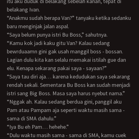
itu aku duduk di belakang sebelah kanan, tepat di
belakang Ivan.
“Anakmu sudah berapa Van?” tanyaku ketika sedanku
baru menginjak jalan aspal.
“Saya belum punya istri Bu Boss,” sahutnya.
“Kamu kok jadi kaku gitu Van? Kalau sedang
bewrduaamn gini gak usah manggil boss - bossan.
Lagian dulu kita kan selalu memakai istilah gue dan
elu. Kenapa sekarang pakai saya - sayaan?”
“Saya tau diri aja… karena kedudukan saya sekarang
rendah sekali. Sementara Bu Boss kan sudah menjadi
istri sang Big Boss. Masa saya harus nyebut nama.”
“Nggak ah. Kalau sedang berdua gini, panggil aku
Pam atau Pampam aja seperti waktu masih sama -
sama di SMA dahulu.”
“Iya Bu eh Pam… hehehe.”
“Dulu waktu masih sama - sama di SMA, kamu cuek