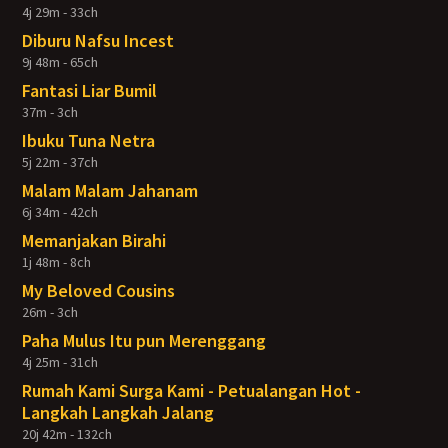
4j 29m - 33ch
Diburu Nafsu Incest
9j 48m - 65ch
Fantasi Liar Bumil
37m - 3ch
Ibuku Tuna Netra
5j 22m - 37ch
Malam Malam Jahanam
6j 34m - 42ch
Memanjakan Birahi
1j 48m - 8ch
My Beloved Cousins
26m - 3ch
Paha Mulus Itu pun Merenggang
4j 25m - 31ch
Rumah Kami Surga Kami - Petualangan Hot -
Langkah Langkah Jalang
20j 42m - 132ch