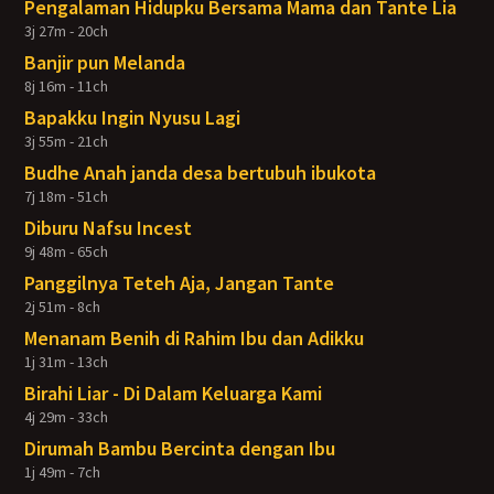
Pengalaman Hidupku Bersama Mama dan Tante Lia
3j 27m - 20ch
Banjir pun Melanda
8j 16m - 11ch
Bapakku Ingin Nyusu Lagi
3j 55m - 21ch
Budhe Anah janda desa bertubuh ibukota
7j 18m - 51ch
Diburu Nafsu Incest
9j 48m - 65ch
Panggilnya Teteh Aja, Jangan Tante
2j 51m - 8ch
Menanam Benih di Rahim Ibu dan Adikku
1j 31m - 13ch
Birahi Liar - Di Dalam Keluarga Kami
4j 29m - 33ch
Dirumah Bambu Bercinta dengan Ibu
1j 49m - 7ch