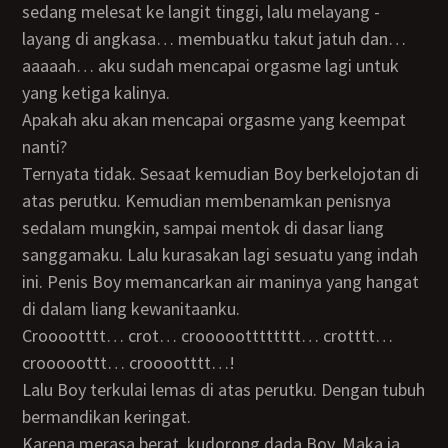
sedang melesat ke langit tinggi, lalu melayang -
layang di angkasa… membuatku takut jatuh dan…
aaaaah… aku sudah mencapai orgasme lagi untuk
yang ketiga kalinya.
Apakah aku akan mencapai orgasme yang keempat
nanti?
Ternyata tidak. Sesaat kemudian Boy berkelojotan di
atas perutku. Kemudian membenamkan penisnya
sedalam mungkin, sampai mentok di dasar liang
sanggamaku. Lalu kurasakan lagi sesuatu yang indah
ini. Penis Boy memancarkan air maninya yang hangat
di dalam liang kewanitaanku.
Crooootttt… crot… croooootttttttt… crotttt…
crooooottt… crooootttt…!
Lalu Boy terkulai lemas di atas perutku. Dengan tubuh
bermandikan keringat.
Karena merasa berat, kudorong dada Boy. Maka ia