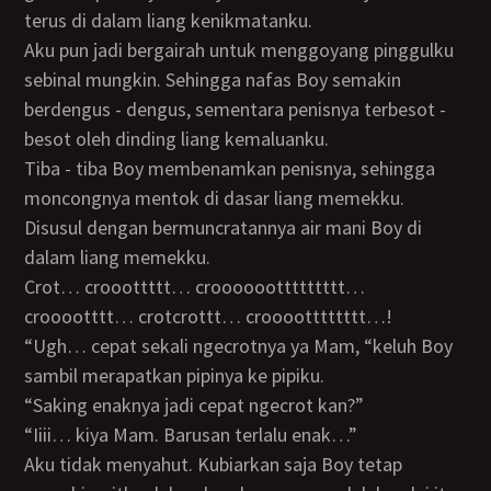
terus di dalam liang kenikmatanku.
Aku pun jadi bergairah untuk menggoyang pinggulku
sebinal mungkin. Sehingga nafas Boy semakin
berdengus - dengus, sementara penisnya terbesot -
besot oleh dinding liang kemaluanku.
Tiba - tiba Boy membenamkan penisnya, sehingga
moncongnya mentok di dasar liang memekku.
Disusul dengan bermuncratannya air mani Boy di
dalam liang memekku.
Crot… crooottttt… croooooottttttttt…
crooootttt… crotcrottt… crooootttttttt…!
“Ugh… cepat sekali ngecrotnya ya Mam, “keluh Boy
sambil merapatkan pipinya ke pipiku.
“Saking enaknya jadi cepat ngecrot kan?”
“Iiii… kiya Mam. Barusan terlalu enak…”
Aku tidak menyahut. Kubiarkan saja Boy tetap