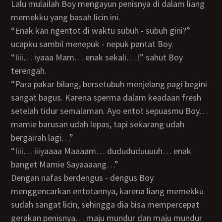
Lalu mulailah Boy mengayun penisnya di dalam liang
memekku yang basah licin ini.
“Enak kan ngentot di waktu subuh - subuh gini?”
ucapku sambil menepuk - nepuk pantat Boy.
“Iiii… iyaaa Mam… enak sekali… !” sahut Boy
terengah.
“Para pakar bilang, bersetubuh menjelang pagi begini
sangat bagus. Karena sperma dalam keadaan fresh
setelah tidur semalaman. Ayo entot sepuasmu Boy…
mamie barusan udah lepas, tapi sekarang udah
bergairah lagi…”
“Iiii… iiiyaaaa Maaaam… dudududuuuuh… enak
banget Mamie Sayaaaang…”
Dengan nafas berdengus - dengus Boy
menggencarkan entotannya, karena liang memekku
sudah sangat licin, sehingga dia bisa mempercepat
gerakan penisnya… maju mundur dan maju mundur