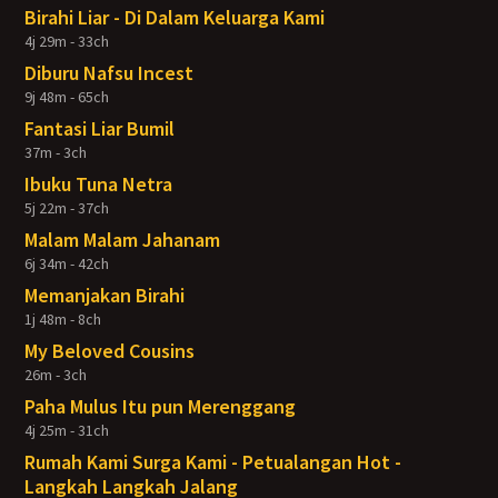
Birahi Liar - Di Dalam Keluarga Kami
4j 29m - 33ch
Diburu Nafsu Incest
9j 48m - 65ch
Fantasi Liar Bumil
37m - 3ch
Ibuku Tuna Netra
5j 22m - 37ch
Malam Malam Jahanam
6j 34m - 42ch
Memanjakan Birahi
1j 48m - 8ch
My Beloved Cousins
26m - 3ch
Paha Mulus Itu pun Merenggang
4j 25m - 31ch
Rumah Kami Surga Kami - Petualangan Hot -
Langkah Langkah Jalang