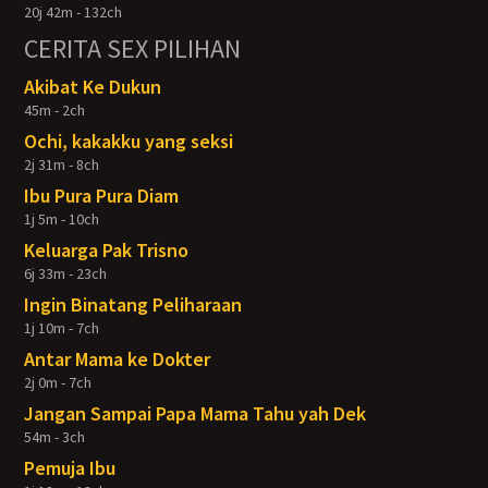
20j 42m - 132ch
CERITA SEX PILIHAN
Akibat Ke Dukun
45m - 2ch
Ochi, kakakku yang seksi
2j 31m - 8ch
Ibu Pura Pura Diam
1j 5m - 10ch
Keluarga Pak Trisno
6j 33m - 23ch
Ingin Binatang Peliharaan
1j 10m - 7ch
Antar Mama ke Dokter
2j 0m - 7ch
Jangan Sampai Papa Mama Tahu yah Dek
54m - 3ch
Pemuja Ibu