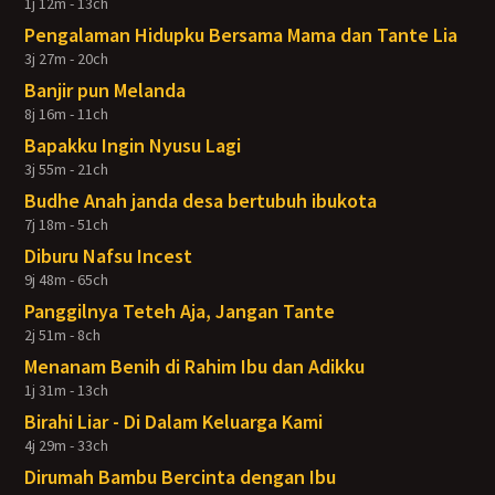
1j 12m - 13ch
Pengalaman Hidupku Bersama Mama dan Tante Lia
3j 27m - 20ch
Banjir pun Melanda
8j 16m - 11ch
Bapakku Ingin Nyusu Lagi
3j 55m - 21ch
Budhe Anah janda desa bertubuh ibukota
7j 18m - 51ch
Diburu Nafsu Incest
9j 48m - 65ch
Panggilnya Teteh Aja, Jangan Tante
2j 51m - 8ch
Menanam Benih di Rahim Ibu dan Adikku
1j 31m - 13ch
Birahi Liar - Di Dalam Keluarga Kami
4j 29m - 33ch
Dirumah Bambu Bercinta dengan Ibu