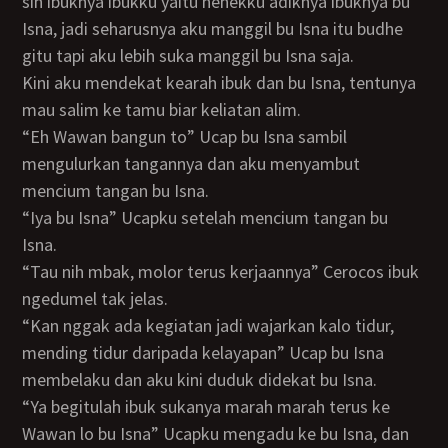
sih ibuknya ibukku yaitu nenekku adiknya ibuknya bu
Isna, jadi seharusnya aku manggil bu Isna itu budhe
gitu tapi aku lebih suka manggil bu Isna saja.
Kini aku mendekat kearah ibuk dan bu Isna, tentunya
mau salim ke tamu biar keliatan alim.
“Eh Wawan bangun to” Ucap bu Isna sambil
mengulurkan tangannya dan aku menyambut
mencium tangan bu Isna.
“Iya bu Isna” Ucapku setelah mencium tangan bu
Isna.
“Tau nih mbak, molor terus kerjaannya” Cerocos ibuk
ngedumel tak jelas.
“Kan nggak ada kegiatan jadi wajarkan kalo tidur,
mending tidur daripada kelayapan” Ucap bu Isna
membelaku dan aku kini duduk didekat bu Isna.
“Ya begitulah ibuk sukanya marah marah terus ke
Wawan lo bu Isna” Ucapku mengadu ke bu Isna, dan