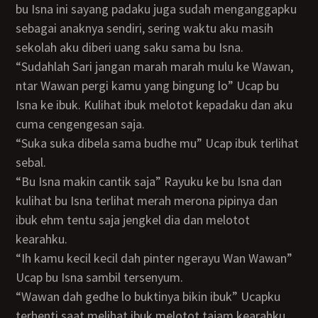
bu Isna ini sayang padaku juga sudah menganggapku
sebagai anaknya sendiri, sering waktu aku masih
sekolah aku diberi uang saku sama bu Isna.
“Sudahlah Sari jangan marah marah mulu ke Wawan,
ntar Wawan pergi kamu yang bingung lo” Ucap bu
Isna ke ibuk. Kulihat ibuk melotot kepadaku dan aku
cuma cengengesan saja.
“Suka suka dibela sama budhe mu” Ucap ibuk terlihat
sebal.
“Bu Isna makin cantik saja” Rayuku ke bu Isna dan
kulihat bu Isna terlihat merah merona pipinya dan
ibuk ehm tentu saja jengkel dia dan melotot
kearahku.
“Ih kamu kecil kecil dah pinter ngerayu Wan Wawan”
Ucap bu Isna sambil tersenyum.
“Wawan dah gedhe lo buktinya bikin ibuk” Ucapku
terhenti saat melihat ibuk melotot tajam kearahku,