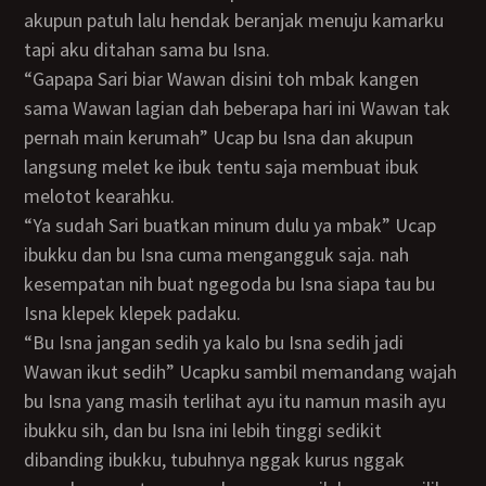
akupun patuh lalu hendak beranjak menuju kamarku
tapi aku ditahan sama bu Isna.
“Gapapa Sari biar Wawan disini toh mbak kangen
sama Wawan lagian dah beberapa hari ini Wawan tak
pernah main kerumah” Ucap bu Isna dan akupun
langsung melet ke ibuk tentu saja membuat ibuk
melotot kearahku.
“Ya sudah Sari buatkan minum dulu ya mbak” Ucap
ibukku dan bu Isna cuma mengangguk saja. nah
kesempatan nih buat ngegoda bu Isna siapa tau bu
Isna klepek klepek padaku.
“Bu Isna jangan sedih ya kalo bu Isna sedih jadi
Wawan ikut sedih” Ucapku sambil memandang wajah
bu Isna yang masih terlihat ayu itu namun masih ayu
ibukku sih, dan bu Isna ini lebih tinggi sedikit
dibanding ibukku, tubuhnya nggak kurus nggak