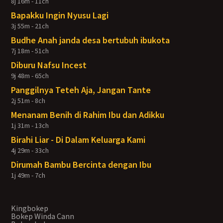
8j 16m - 11ch
Bapakku Ingin Nyusu Lagi
3j 55m - 21ch
Budhe Anah janda desa bertubuh ibukota
7j 18m - 51ch
Diburu Nafsu Incest
9j 48m - 65ch
Panggilnya Teteh Aja, Jangan Tante
2j 51m - 8ch
Menanam Benih di Rahim Ibu dan Adikku
1j 31m - 13ch
Birahi Liar - Di Dalam Keluarga Kami
4j 29m - 33ch
Dirumah Bambu Bercinta dengan Ibu
1j 49m - 7ch
Kingbokep
Bokep Winda Cann