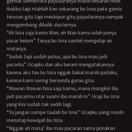
gemuk sementara payudaranya masih besaran milik
ibukku tapi ntahlah kan sekarang bu Isna pake gamis
terusan gitu tapi meskipun gitu payudaranya nampak
mengembung dibalik dasternya.
“Ah bisa saja kamu Wan, eh Wan kamu udah punya
pacar belum” Tanya bu Isna sambil mengelap air
matanya.
“Sudah tapi sudah putus, apa bu Isna mau jadi
pacarku” Ucapku dan aku berani mengatakannya
karena aku tau bu Isna nggak bakal marah padaku,
karena kami sering bersenda gurau gitu.
“Wawan Wawan bisa saja kamu, mana mungkin ibu
jadi pacarmu ntar suami ibu marah lo” Ucap bu Isna
yang kini sudah tak sedih lagi.
“Ya jangan sampe taulah bu Isna” Ucapku yang masih
menatap kewajah bu Isna.
“Nggak ah masa’ ibu mau pacaran sama ponakan