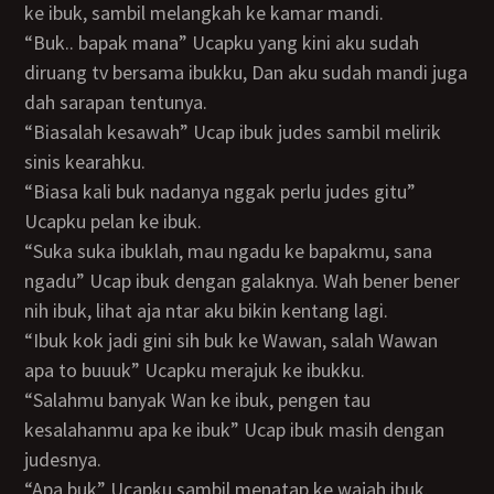
ke ibuk, sambil melangkah ke kamar mandi.
“Buk.. bapak mana” Ucapku yang kini aku sudah
diruang tv bersama ibukku, Dan aku sudah mandi juga
dah sarapan tentunya.
“Biasalah kesawah” Ucap ibuk judes sambil melirik
sinis kearahku.
“Biasa kali buk nadanya nggak perlu judes gitu”
Ucapku pelan ke ibuk.
“Suka suka ibuklah, mau ngadu ke bapakmu, sana
ngadu” Ucap ibuk dengan galaknya. Wah bener bener
nih ibuk, lihat aja ntar aku bikin kentang lagi.
“Ibuk kok jadi gini sih buk ke Wawan, salah Wawan
apa to buuuk” Ucapku merajuk ke ibukku.
“Salahmu banyak Wan ke ibuk, pengen tau
kesalahanmu apa ke ibuk” Ucap ibuk masih dengan
judesnya.
“Apa buk” Ucapku sambil menatap ke wajah ibuk.