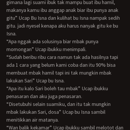
gimana lagi suami ibuk tak mampu buat ibu hamil,
makanya kamu ibu anggap anak biar ibu punya anak
gitu” Ucap Bu Isna dan kulihat bu Isna nampak sedih
gitu. jadi nyesel kenapa aku harus nanyak gitu ke bu
Isna.
“Apa nggak ada solusinya biar mbak punya
momongan” Ucap ibukku menimpali.
“Sudah beribu ribu cara namun tak ada hasilnya tapi
ada 1 cara yang belum kami coba dan itu 90% bisa
membuat mbak hamil tapi ini tak mungkin mbak
lakukan Sari” Ucap bu Isna.
“Apa itu kalo Sari boleh tau mbak” Ucap ibukku
penasaran dan aku juga penasaran.
“Disetubuhi selain suamiku, dan itu tak mungkin
mbak lakukan Sari, dosa” Ucap bu Isna sambil
menitikkan air matanya.
“Wan balik kekamar” Ucap ibukku sambil melotot dan