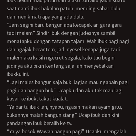
ibuk belum mau patuh sama aku toh aku yakin suatu
saat nanti ibuk bakalan patuh, mending sabar dulu
dan menikmati apa yang ada dulu.
“Jam segini baru bangun apa kecapek an gara gara
tadi malam” Sindir ibuk dengan judesnya sambil
menatapku dengan tatapan tajam. Wah ibuk pagi pagi
dah ngajak berantem, jadi nyesel kenapa juga tadi
malem aku kasih ngecret segala, kalo tau begini
jadinya aku bikin kentang saja. ah menyebalkan
ibukku ini.
“Lagi males bangun saja buk, lagian mau ngapain pagi
pagi dah bangun buk” Ucapku dan aku tak mau lagi
kasar ke ibuk, takut kualat.
“Ya bantu ibuk lah, nyapu, ngasih makan ayam gitu,
bukannya malah bangun siang” Ucap ibuk dan kini
pandangan ibuk beralih ke tv.
“Ya ya besok Wawan bangun pagi” Ucapku mengalah