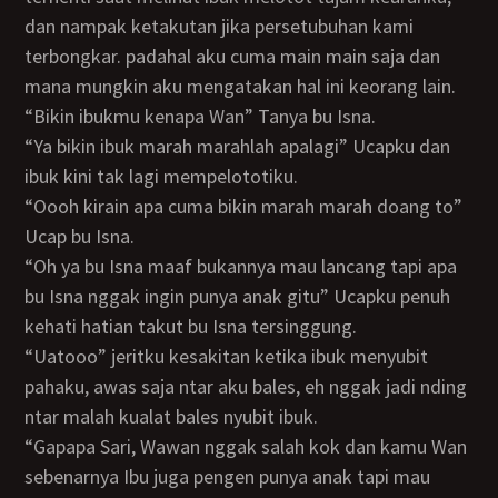
dan nampak ketakutan jika persetubuhan kami
terbongkar. padahal aku cuma main main saja dan
mana mungkin aku mengatakan hal ini keorang lain.
“Bikin ibukmu kenapa Wan” Tanya bu Isna.
“Ya bikin ibuk marah marahlah apalagi” Ucapku dan
ibuk kini tak lagi mempelototiku.
“Oooh kirain apa cuma bikin marah marah doang to”
Ucap bu Isna.
“Oh ya bu Isna maaf bukannya mau lancang tapi apa
bu Isna nggak ingin punya anak gitu” Ucapku penuh
kehati hatian takut bu Isna tersinggung.
“Uatooo” jeritku kesakitan ketika ibuk menyubit
pahaku, awas saja ntar aku bales, eh nggak jadi nding
ntar malah kualat bales nyubit ibuk.
“Gapapa Sari, Wawan nggak salah kok dan kamu Wan
sebenarnya Ibu juga pengen punya anak tapi mau