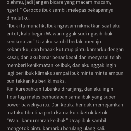
olehmu, jadi jangan bicara yang macam macam,
ngerti” Cerocos ibuk sambil melepas bekapannya
dimulutku.
“Ibuk itu munafik, Ibuk ngrasain nikmatkan saat aku
entot, kalo begini Wawan nggak sudi ngasih ibuk
kenikmatan” Ucapku sambil berlalu menuju
kekamrku, dan braaak kututup pintu kamarku dengan
kasar, dan aku benar benar kesal dan menyesal telah
memberi kenikmatan ke ibuk, dan aku nggak ingin
lagi beri ibuk klimaks sampai ibuk minta minta ampun
pun takkan ku beri klimaks.
Kini kurebahkan tubuhku diranjang, dan aku ingin
tidur lagi males berhadapan sama ibuk yang super
power bawelnya itu. Dan ketika hendak memejamkan
mataku tiba tiba pintu kamarku diketok ketok.
“Wan.. kamu marah ke ibuk” Ucap ibuk sambil
mengetok pintu kamarku berulang ulang kali.