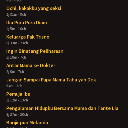
45m - 2ch
Ochi, kakakku yang seksi
2j 31m - 8ch
Ibu Pura Pura Diam
1j 5m - 10ch
Keluarga Pak Trisno
6j 33m - 23ch
Ingin Binatang Peliharaan
1j 10m - 7ch
Antar Mama ke Dokter
2j 0m - 7ch
Jangan Sampai Papa Mama Tahu yah Dek
54m - 3ch
Pemuja Ibu
1j 12m - 13ch
Pengalaman Hidupku Bersama Mama dan Tante Lia
3j 27m - 20ch
Banjir pun Melanda