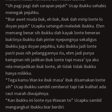
“Uh pagi pagi dah sarapan pejuh” Ucap ibukku sehabis
menegak pejuhku.
“Biar awet muda buk, eh buk, ibuk dah mirip lonte lo
doyan pejuh” Ucapku setengah meledek ibukku. Ehm
memang benar sih ibukku dah kayak lonte beneran
buktinya ibukku dah pinter nyepongnya sekaligus
ibukku juga doyan pejuhku, kalo ibukku jadi lonte
pasti puas nih pelanggannya itu, ehm jadi punya
keinginan nih jadikan ibuk lonte tapi masa’ iya aku
rela menjadikan ibuk lonte, ah tidak tidak ibukku
hanya milikku.
“Tega kamu Wan ke ibuk masa’ ibuk disamakan lonte
sih” Ucap ibukku sambil cemberut tapi tak kulihat ada
raut marah diwajahnya.
“Kan ibukku ini lonte nya Wawan to” Ucapku sambil
mengangkat ibukku biar berdiri.