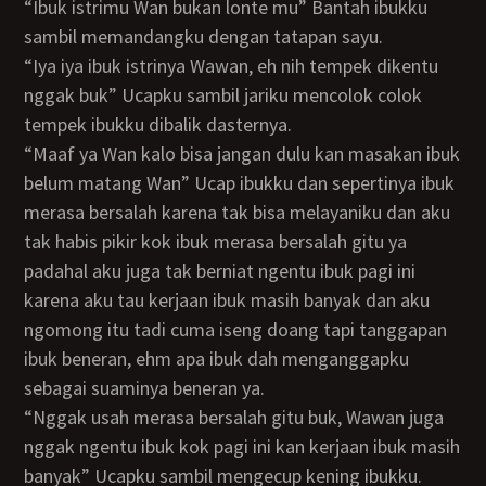
“Ibuk istrimu Wan bukan lonte mu” Bantah ibukku
sambil memandangku dengan tatapan sayu.
“Iya iya ibuk istrinya Wawan, eh nih tempek dikentu
nggak buk” Ucapku sambil jariku mencolok colok
tempek ibukku dibalik dasternya.
“Maaf ya Wan kalo bisa jangan dulu kan masakan ibuk
belum matang Wan” Ucap ibukku dan sepertinya ibuk
merasa bersalah karena tak bisa melayaniku dan aku
tak habis pikir kok ibuk merasa bersalah gitu ya
padahal aku juga tak berniat ngentu ibuk pagi ini
karena aku tau kerjaan ibuk masih banyak dan aku
ngomong itu tadi cuma iseng doang tapi tanggapan
ibuk beneran, ehm apa ibuk dah menganggapku
sebagai suaminya beneran ya.
“Nggak usah merasa bersalah gitu buk, Wawan juga
nggak ngentu ibuk kok pagi ini kan kerjaan ibuk masih
banyak” Ucapku sambil mengecup kening ibukku.