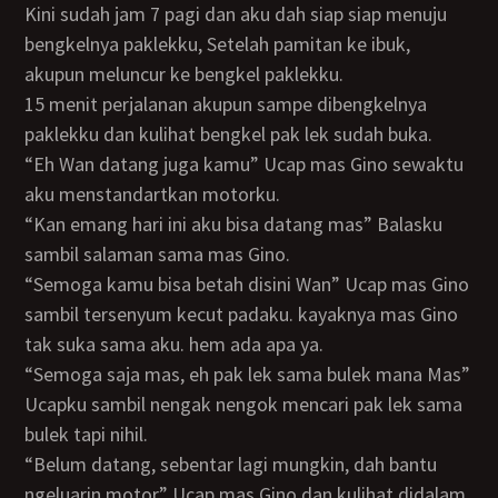
Kini sudah jam 7 pagi dan aku dah siap siap menuju
bengkelnya paklekku, Setelah pamitan ke ibuk,
akupun meluncur ke bengkel paklekku.
15 menit perjalanan akupun sampe dibengkelnya
paklekku dan kulihat bengkel pak lek sudah buka.
“Eh Wan datang juga kamu” Ucap mas Gino sewaktu
aku menstandartkan motorku.
“kan emang hari ini aku bisa datang mas” Balasku
sambil salaman sama mas Gino.
“Semoga kamu bisa betah disini Wan” Ucap mas Gino
sambil tersenyum kecut padaku. kayaknya mas Gino
tak suka sama aku. hem ada apa ya.
“semoga saja mas, eh pak lek sama bulek mana Mas”
Ucapku sambil nengak nengok mencari pak lek sama
bulek tapi nihil.
“Belum datang, sebentar lagi mungkin, dah bantu
ngeluarin motor” Ucap mas Gino dan kulihat didalam