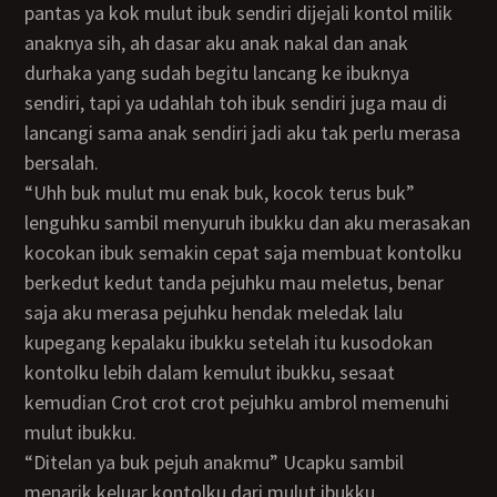
pantas ya kok mulut ibuk sendiri dijejali kontol milik
anaknya sih, ah dasar aku anak nakal dan anak
durhaka yang sudah begitu lancang ke ibuknya
sendiri, tapi ya udahlah toh ibuk sendiri juga mau di
lancangi sama anak sendiri jadi aku tak perlu merasa
bersalah.
“Uhh buk mulut mu enak buk, kocok terus buk”
lenguhku sambil menyuruh ibukku dan aku merasakan
kocokan ibuk semakin cepat saja membuat kontolku
berkedut kedut tanda pejuhku mau meletus, benar
saja aku merasa pejuhku hendak meledak lalu
kupegang kepalaku ibukku setelah itu kusodokan
kontolku lebih dalam kemulut ibukku, sesaat
kemudian Crot crot crot pejuhku ambrol memenuhi
mulut ibukku.
“Ditelan ya buk pejuh anakmu” Ucapku sambil
menarik keluar kontolku dari mulut ibukku.