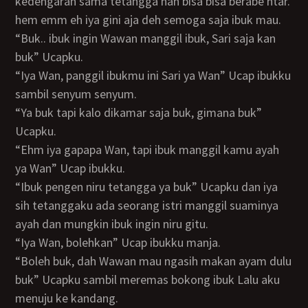
kedengaran sama tetangga nah bisa bisa berabe ntar.
hem emm eh iya gini aja deh semoga saja ibuk mau.
“Buk.. ibuk ingin Wawan manggil ibuk, Sari saja kan
buk” Ucapku.
“Iya Wan, panggil ibukmu ini Sari ya Wan” Ucap ibukku
sambil senyum senyum.
“Ya buk tapi kalo dikamar saja buk, gimana buk”
Ucapku.
“Ehm iya gapapa Wan, tapi ibuk manggil kamu ayah
ya Wan” Ucap ibukku.
“Ibuk pengen niru tetangga ya buk” Ucapku dan iya
sih tetanggaku ada seorang istri manggil suaminya
ayah dan mungkin ibuk ingin niru gitu.
“Iya Wan, bolehkan” Ucap ibukku manja.
“Boleh buk, dah Wawan mau ngasih makan ayam dulu
buk” Ucapku sambil meremas bokong ibuk Lalu aku
menuju ke kandang.