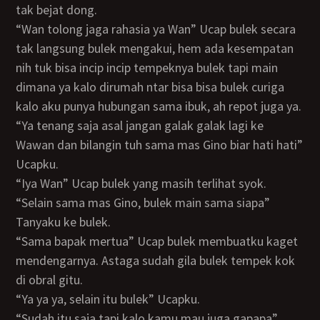
tak bejat dong.
“Wan tolong jaga rahasia ya Wan” Ucap bulek secara
tak langsung bulek mengakui, hem ada kesempatan
nih tuk bisa incip incip tempeknya bulek tapi main
dimana ya kalo dirumah ntar bisa bisa bulek curiga
kalo aku punya hubungan sama ibuk, ah repot juga ya.
“Ya tenang saja asal jangan galak galak lagi ke
Wawan dan bilangin tuh sama mas Gino biar hati hati”
Ucapku.
“Iya Wan” Ucap bulek yang masih terlihat syok.
“Selain sama mas Gino, bulek main sama siapa”
Tanyaku ke bulek.
“Sama bapak mertua” Ucap bulek membuatku kaget
mendengarnya. Astaga sudah gila bulek tempek kok
di obral gitu.
“Ya ya ya, selain itu bulek” Ucapku.
“sudah itu saja tapi kalo kamu mau juga gapapa”