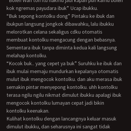
“Boleh Wan toh itu hakmu jadi kapan pun kamu boleh
kok ngremas payudara ibuk” Ucap ibukku.
“Buk sepong kontolku dong” Pintaku ke ibuk dan
ibukpun langsung jongkok dibawahku, lalu ibukku
melorotkan celana sekaligus cdku otomatis
membuat kontolku mengacung dengan bebasnya.
Sementara ibuk tanpa diminta kedua kali langsung
melahap kontolku.
“Kocok buk.. yang cepet ya buk” Suruhku ke ibuk dan
ibuk mulai memaju mundurkan kepalanya otomatis
mulut ibuk mengocok kontolku. dan aku merasa ibuk
semakin pintar menyepong kontolku. uhh kontolku
terasa ngilu ngilu nikmat dimulut ibukku apalagi ibuk
mengocok kontolku lumayan cepat jadi bikin
kontolku keenakan.
kulihat kontolku dengan lancangnya keluar masuk
dimulut ibukku, dan seharusnya ini sangat tidak