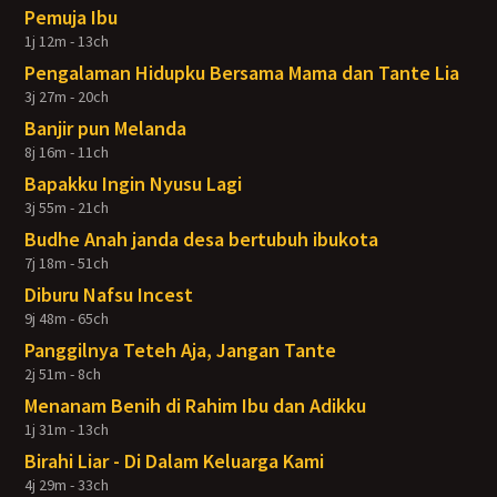
Pemuja Ibu
1j 12m - 13ch
Pengalaman Hidupku Bersama Mama dan Tante Lia
3j 27m - 20ch
Banjir pun Melanda
8j 16m - 11ch
Bapakku Ingin Nyusu Lagi
3j 55m - 21ch
Budhe Anah janda desa bertubuh ibukota
7j 18m - 51ch
Diburu Nafsu Incest
9j 48m - 65ch
Panggilnya Teteh Aja, Jangan Tante
2j 51m - 8ch
Menanam Benih di Rahim Ibu dan Adikku
1j 31m - 13ch
Birahi Liar - Di Dalam Keluarga Kami
4j 29m - 33ch