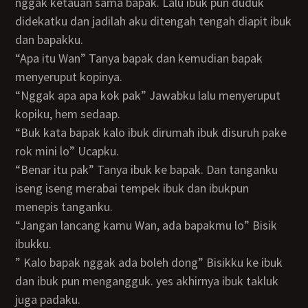
nggak ketauan sama bapak. Lalu ibuk pun duduk
didekatku dan jadilah aku ditengah tengah diapit ibuk
dan bapakku.
“Apa itu Wan” Tanya bapak dan kemudian bapak
menyeruput kopinya.
“Nggak apa apa kok pak” Jawabku lalu menyeruput
kopiku, hem sedaap.
“Buk kata bapak kalo ibuk dirumah ibuk disuruh pake
rok mini lo” Ucapku.
“Benar itu pak” Tanya ibuk ke bapak. Dan tanganku
iseng iseng merabai tempek ibuk dan ibukpun
menepis tanganku.
“Jangan lancang kamu Wan, ada bapakmu lo” Bisik
ibukku.
” Kalo bapak nggak ada boleh dong” Bisikku ke ibuk
dan ibuk pun mengangguk. yes akhirnya ibuk takluk
juga padaku.