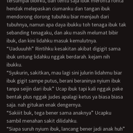
tersumpal bibirku, dan tentu saja ibuk meronta ronta
hendak melepaskan ciumanku dan tangan ibuk
mendorong dorong tubuhku biar menjauh dari
tubuhnya, namun apa daya ibukku toh tenaga ibuk tak
sebanding tenagaku, dan aku masih melumat bibir
ibuk, dan kini lidahku masuk kemulutnya.
“Uaduuuhh” Rintihku kesakitan akibat digigit sama
ibuk untung lidahku nggak berdarah. kejam nih
ibukku.
“Syukurin, sakitkan, mau lagi sini julurin lidahmu biar
ibuk gigit sampe putus, berani beraninya nyium ibuk
tanpa seijin dari ibuk” Ucap ibuk tapi kali nggak pake
bentak plus nggak judes apalagi ketus ya biasa biasa
saja. nah gitukan enak dengernya.
“Sakiiit buk, tega bener sama anaknya” Ucapku
sambil menahan sakit dilidahku.
“Siapa suruh nyium ibuk, lancang bener jadi anak huh”