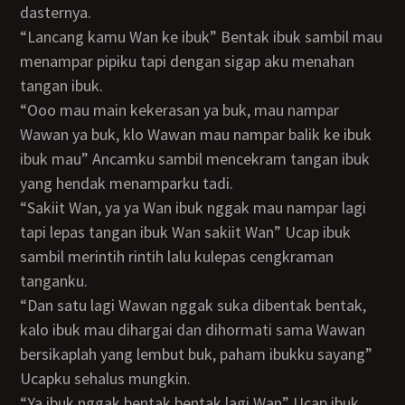
dasternya.
“Lancang kamu Wan ke ibuk” Bentak ibuk sambil mau
menampar pipiku tapi dengan sigap aku menahan
tangan ibuk.
“Ooo mau main kekerasan ya buk, mau nampar
Wawan ya buk, klo Wawan mau nampar balik ke ibuk
ibuk mau” Ancamku sambil mencekram tangan ibuk
yang hendak menamparku tadi.
“Sakiit Wan, ya ya Wan ibuk nggak mau nampar lagi
tapi lepas tangan ibuk Wan sakiit Wan” Ucap ibuk
sambil merintih rintih lalu kulepas cengkraman
tanganku.
“Dan satu lagi Wawan nggak suka dibentak bentak,
kalo ibuk mau dihargai dan dihormati sama Wawan
bersikaplah yang lembut buk, paham ibukku sayang”
Ucapku sehalus mungkin.
“Ya ibuk nggak bentak bentak lagi Wan” Ucap ibuk.