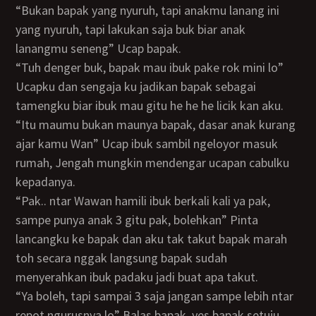
“Bukan bapak yang nyuruh, tapi anakmu lanang ini
yang nyuruh, tapi lakukan saja buk biar anak
lanangmu seneng” Ucap bapak.
“Tuh denger buk, bapak mau ibuk pake rok mini lo”
Ucapku dan sengaja ku jadikan bapak sebagai
tamengku biar ibuk mau gitu he he he licik kan aku.
“Itu maumu bukan maunya bapak, dasar anak kurang
ajar kamu Wan” Ucap ibuk sambil ngeloyor masuk
rumah, Jengah mungkin mendengar ucapan cabulku
kepadanya.
“Pak.. ntar Wawan hamili ibuk berkali kali ya pak,
sampe punya anak 3 gitu pak, bolehkan” Pinta
lancangku ke bapak dan aku tak takut bapak marah
toh secara nggak langsung bapak sudah
menyerahkan ibuk padaku jadi buat apa takut.
“Ya boleh, tapi sampai 3 saja jangan sampe lebih ntar
repot ngurusnya lo” Balas bapak. yes bapak setuju