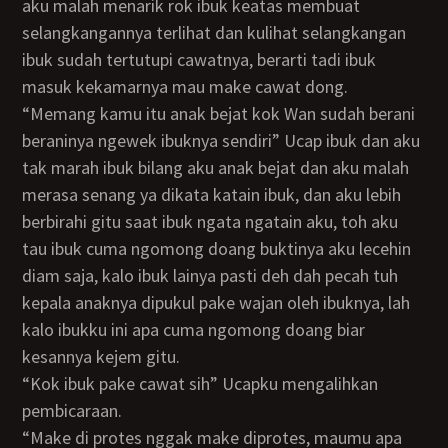
aku malah menarik rok ibuk keatas membuat
selangkangannya terlihat dan kulihat selangkangan
ibuk sudah tertutupi cawatnya, berarti tadi ibuk
masuk kekamarnya mau make cawat dong.
“memang kamu itu anak bejat kok Wan sudah berani
beraninya ngewek ibuknya sendiri” Ucap ibuk dan aku
tak marah ibuk bilang aku anak bejat dan aku malah
merasa senang ya dikata katain ibuk, dan aku lebih
berbirahi gitu saat ibuk ngata ngatain aku, toh aku
tau ibuk cuma ngomong doang buktinya aku lecehin
diam saja, kalo ibuk lainya pasti deh dah pecah tuh
kepala anaknya dipukul pake wajan oleh ibuknya, lah
kalo ibukku ini apa cuma ngomong doang biar
kesannya kejem gitu.
“Kok ibuk pake cawat sih” Ucapku mengalihkan
pembicaraan.
“make di protes nggak make diprotes, maumu apa