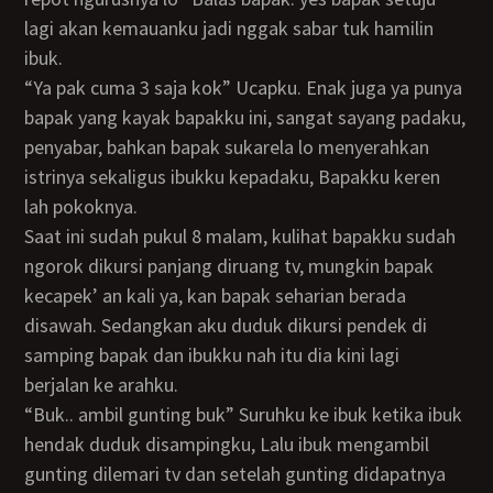
lagi akan kemauanku jadi nggak sabar tuk hamilin
ibuk.
“Ya pak cuma 3 saja kok” Ucapku. Enak juga ya punya
bapak yang kayak bapakku ini, sangat sayang padaku,
penyabar, bahkan bapak sukarela lo menyerahkan
istrinya sekaligus ibukku kepadaku, Bapakku keren
lah pokoknya.
Saat ini sudah pukul 8 malam, kulihat bapakku sudah
ngorok dikursi panjang diruang tv, mungkin bapak
kecapek’ an kali ya, kan bapak seharian berada
disawah. Sedangkan aku duduk dikursi pendek di
samping bapak dan ibukku nah itu dia kini lagi
berjalan ke arahku.
“Buk.. ambil gunting buk” Suruhku ke ibuk ketika ibuk
hendak duduk disampingku, Lalu ibuk mengambil
gunting dilemari tv dan setelah gunting didapatnya