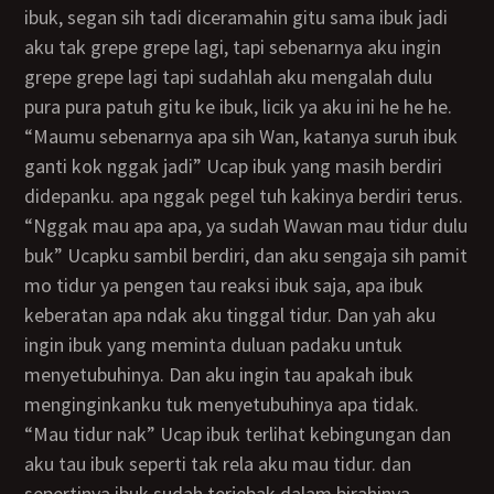
ibuk, segan sih tadi diceramahin gitu sama ibuk jadi
aku tak grepe grepe lagi, tapi sebenarnya aku ingin
grepe grepe lagi tapi sudahlah aku mengalah dulu
pura pura patuh gitu ke ibuk, licik ya aku ini he he he.
“Maumu sebenarnya apa sih Wan, katanya suruh ibuk
ganti kok nggak jadi” Ucap ibuk yang masih berdiri
didepanku. apa nggak pegel tuh kakinya berdiri terus.
“Nggak mau apa apa, ya sudah Wawan mau tidur dulu
buk” Ucapku sambil berdiri, dan aku sengaja sih pamit
mo tidur ya pengen tau reaksi ibuk saja, apa ibuk
keberatan apa ndak aku tinggal tidur. Dan yah aku
ingin ibuk yang meminta duluan padaku untuk
menyetubuhinya. Dan aku ingin tau apakah ibuk
menginginkanku tuk menyetubuhinya apa tidak.
“Mau tidur nak” Ucap ibuk terlihat kebingungan dan
aku tau ibuk seperti tak rela aku mau tidur. dan
sepertinya ibuk sudah terjebak dalam birahinya.