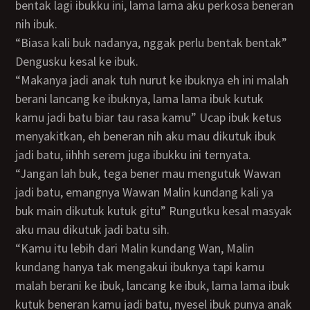
bentak lagi ibukku ini, lama lama aku perkosa beneran
nih ibuk.
“Biasa kali buk nadanya, nggak perlu bentak bentak”
Dengusku kesal ke ibuk.
“Makanya jadi anak tuh nurut ke ibuknya eh ini malah
berani lancang ke ibuknya, lama lama ibuk kutuk
kamu jadi batu biar tau rasa kamu” Ucap ibuk ketus
menyakitkan, eh beneran nih aku mau dikutuk ibuk
jadi batu, iihhh serem juga ibukku ini ternyata.
“Jangan lah buk, tega bener mau mengutuk Wawan
jadi batu, emangnya Wawan Malin kundang kali ya
buk main dikutuk kutuk gitu” Rungutku kesal masyak
aku mau dikutuk jadi batu sih.
“Kamu itu lebih dari Malin kundang Wan, Malin
kundang hanya tak mengakui ibuknya tapi kamu
malah berani ke ibuk, lancang ke ibuk, lama lama ibuk
kutuk beneran kamu jadi batu, nyesel ibuk punya anak