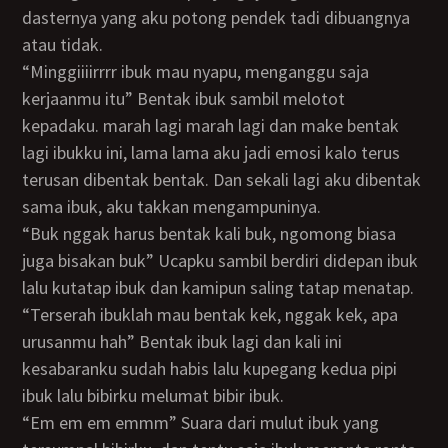
dasternya yang aku potong pendek tadi dibuangnya
atau tidak.
“Minggiiiirrrr ibuk mau nyapu, menganggu saja
kerjaanmu itu” Bentak ibuk sambil melotot
kepadaku. marah lagi marah lagi dan make bentak
lagi ibukku ini, lama lama aku jadi emosi kalo terus
terusan dibentak bentak. Dan sekali lagi aku dibentak
sama ibuk, aku takkan mengampuninya.
“Buk nggak harus bentak kali buk, ngomong biasa
juga bisakan buk” Ucapku sambil berdiri didepan ibuk
lalu kutatap ibuk dan kamipun saling tatap menatap.
“Terserah ibuklah mau bentak kek, nggak kek, apa
urusanmu hah” Bentak ibuk lagi dan kali ini
kesabaranku sudah habis lalu kupegang kedua pipi
ibuk lalu bibirku melumat bibir ibuk.
“Em em em emmm” Suara dari mulut ibuk yang