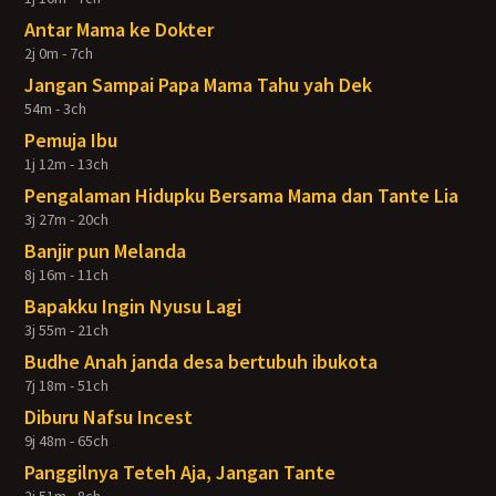
Antar Mama ke Dokter
2j 0m - 7ch
Jangan Sampai Papa Mama Tahu yah Dek
54m - 3ch
Pemuja Ibu
1j 12m - 13ch
Pengalaman Hidupku Bersama Mama dan Tante Lia
3j 27m - 20ch
Banjir pun Melanda
8j 16m - 11ch
Bapakku Ingin Nyusu Lagi
3j 55m - 21ch
Budhe Anah janda desa bertubuh ibukota
7j 18m - 51ch
Diburu Nafsu Incest
9j 48m - 65ch
Panggilnya Teteh Aja, Jangan Tante