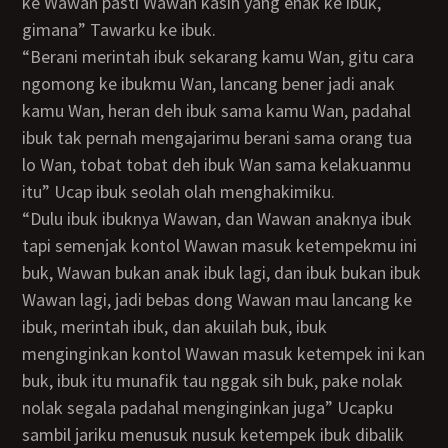
ke Wawan pasti Wawan kasih yang enak ke ibuk,
gimana” Tawarku ke ibuk.
“Berani merintah ibuk sekarang kamu Wan, gitu cara
ngomong ke ibukmu Wan, lancang bener jadi anak
kamu Wan, heran deh ibuk sama kamu Wan, padahal
ibuk tak pernah mengajarimu berani sama orang tua
lo Wan, tobat tobat deh ibuk Wan sama kelakuanmu
itu” Ucap ibuk seolah olah menghakimiku.
“Dulu ibuk ibuknya Wawan, dan Wawan anaknya ibuk
tapi semenjak kontol Wawan masuk ketempekmu ini
buk, Wawan bukan anak ibuk lagi, dan ibuk bukan ibuk
Wawan lagi, jadi bebas dong Wawan mau lancang ke
ibuk, merintah ibuk, dan akuilah buk, ibuk
menginginkan kontol Wawan masuk ketempek ini kan
buk, ibuk itu munafik tau nggak sih buk, pake nolak
nolak segala padahal menginginkan juga” Ucapku
sambil jariku menusuk nusuk ketempek ibuk dibalik