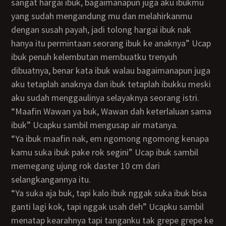
sangat hargai ibuk, bagaimanapun juga aku ibukmu
yang sudah mengandung mu dan melahirkanmu
dengan susah payah, jadi tolong hargai ibuk nak
hanya itu permintaan seorang ibuk ke anaknya” Ucap
ibuk penuh kelembutan membuatku trenyuh
dibuatnya, benar kata ibuk walau bagaimanapun juga
aku tetaplah anaknya dan ibuk tetaplah ibukku meski
aku sudah menggaulinya selayaknya seorang istri.
“Maafin Wawan ya buk, Wawan dah keterlaluan sama
ibuk” Ucapku sambil mengusap air matanya.
“Ya ibuk maafin nak, em ngomong ngomong kenapa
kamu suka ibuk pake rok segini” Ucap ibuk sambil
memegang ujung rok daster 10 cm dari
selangkangannya itu.
“Ya suka aja buk, tapi kalo ibuk nggak suka ibuk bisa
ganti lagi kok, tapi nggak usah deh” Ucapku sambil
menatap kearahnya tapi tanganku tak grepe grepe ke