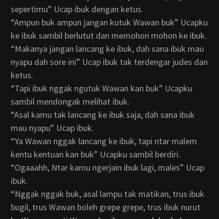
sepertimu” Ucap ibuk dengan ketus.
“Ampun buk ampun jangan kutuk Wawan buk” Ucapku
ke ibuk sambil berlutut dan memohon mohon ke ibuk.
“Makanya jangan lancang ke ibuk, dah sana ibuk mau
nyapu dah sore ini” Ucap ibuk tak terdengar judes dan
ketus.
“Tapi ibuk nggak ngutuk Wawan kan buk” Ucapku
sambil mendongak melihat ibuk.
“Asal kamu tak lancang ke ibuk saja, dah sana ibuk
mau nyapu” Ucap ibuk.
“Ya Wawan nggak lancang ke ibuk, tapi ntar malem
kentu kentuan kan buk” Ucapku sambil berdiri.
“Ogaaahh, Ntar kamu ngerjain ibuk lagi, males” Ucap
ibuk.
“Nggak nggak buk, asal lampu tak matikan, trus ibuk
bugil, trus Wawan boleh grepe grepe, trus ibuk nurut