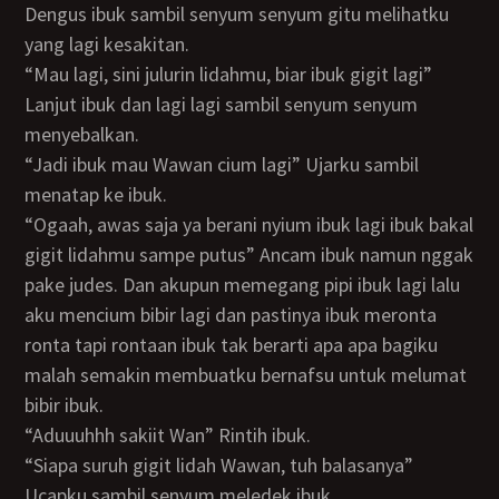
Dengus ibuk sambil senyum senyum gitu melihatku
yang lagi kesakitan.
“Mau lagi, sini julurin lidahmu, biar ibuk gigit lagi”
Lanjut ibuk dan lagi lagi sambil senyum senyum
menyebalkan.
“Jadi ibuk mau Wawan cium lagi” Ujarku sambil
menatap ke ibuk.
“Ogaah, awas saja ya berani nyium ibuk lagi ibuk bakal
gigit lidahmu sampe putus” Ancam ibuk namun nggak
pake judes. Dan akupun memegang pipi ibuk lagi lalu
aku mencium bibir lagi dan pastinya ibuk meronta
ronta tapi rontaan ibuk tak berarti apa apa bagiku
malah semakin membuatku bernafsu untuk melumat
bibir ibuk.
“Aduuuhhh sakiit Wan” Rintih ibuk.
“Siapa suruh gigit lidah Wawan, tuh balasanya”
Ucapku sambil senyum meledek ibuk.