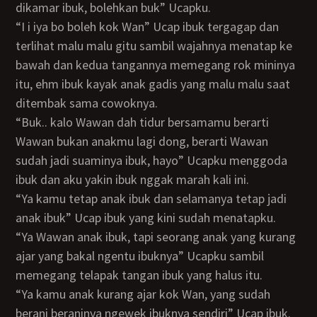
dikamar ibuk, bolehkan buk” Ucapku.
“I i iya bo boleh kok Wan” Ucap ibuk tergagap dan
terlihat malu malu gitu sambil wajahnya menatap ke
bawah dan kedua tangannya memegang rok mininya
itu, ehm ibuk kayak anak gadis yang malu malu saat
ditembak sama cowoknya.
“Buk.. kalo Wawan dah tidur bersamamu berarti
Wawan bukan anakmu lagi dong, berarti Wawan
sudah jadi suaminya ibuk, hayo” Ucapku menggoda
ibuk dan aku yakin ibuk nggak marah kali ini.
“Ya kamu tetap anak ibuk dan selamanya tetap jadi
anak ibuk” Ucap ibuk yang kini sudah menatapku.
“Ya Wawan anak ibuk, tapi seorang anak yang kurang
ajar yang bakal ngentu ibuknya” Ucapku sambil
memegang telapak tangan ibuk yang halus itu.
“Ya kamu anak kurang ajar kok Wan, yang sudah
berani beraninya ngewek ibuknya sendiri” Ucap ibuk.