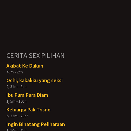
CERITA SEX PILIHAN
Akibat Ke Dukun
45m - 2ch
Ochi, kakakku yang seksi
2j 31m - 8ch
Ibu Pura Pura Diam
1j 5m - 10ch
Keluarga Pak Trisno
6j 33m - 23ch
Ingin Binatang Peliharaan
1j 10m - 7ch