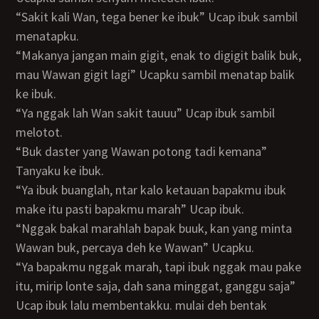
“Sakit kali Wan, tega bener ke ibuk” Ucap ibuk sambil
menatapku.
“Makanya jangan main gigit, enak to digigit balik buk,
mau Wawan gigit lagi” Ucapku sambil menatap balik
ke ibuk.
“Ya nggak lah Wan sakit tauuu” Ucap ibuk sambil
melotot.
“Buk daster yang Wawan potong tadi kemana”
Tanyaku ke ibuk.
“Ya ibuk buanglah, ntar kalo ketauan bapakmu ibuk
make itu pasti bapakmu marah” Ucap ibuk.
“Nggak bakal marahlah bapak buuk, kan yang minta
Wawan buk, percaya deh ke Wawan” Ucapku.
“Ya bapakmu nggak marah, tapi ibuk nggak mau pake
itu, mirip lonte saja, dah sana minggat, ganggu saja”
Ucap ibuk lalu membentakku. mulai deh bentak