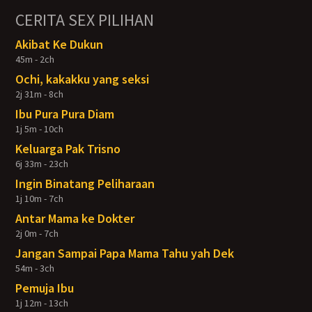
CERITA SEX PILIHAN
Akibat Ke Dukun
45m - 2ch
Ochi, kakakku yang seksi
2j 31m - 8ch
Ibu Pura Pura Diam
1j 5m - 10ch
Keluarga Pak Trisno
6j 33m - 23ch
Ingin Binatang Peliharaan
1j 10m - 7ch
Antar Mama ke Dokter
2j 0m - 7ch
Jangan Sampai Papa Mama Tahu yah Dek
54m - 3ch
Pemuja Ibu
1j 12m - 13ch