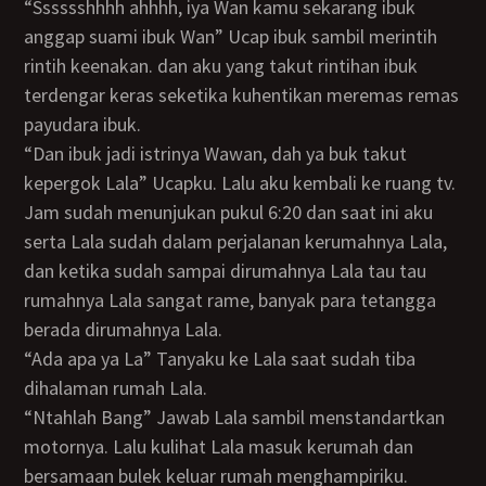
“Sssssshhhh ahhhh, iya Wan kamu sekarang ibuk
anggap suami ibuk Wan” Ucap ibuk sambil merintih
rintih keenakan. dan aku yang takut rintihan ibuk
terdengar keras seketika kuhentikan meremas remas
payudara ibuk.
“Dan ibuk jadi istrinya Wawan, dah ya buk takut
kepergok Lala” Ucapku. Lalu aku kembali ke ruang tv.
Jam sudah menunjukan pukul 6:20 dan saat ini aku
serta Lala sudah dalam perjalanan kerumahnya Lala,
dan ketika sudah sampai dirumahnya Lala tau tau
rumahnya Lala sangat rame, banyak para tetangga
berada dirumahnya Lala.
“Ada apa ya La” Tanyaku ke Lala saat sudah tiba
dihalaman rumah Lala.
“Ntahlah Bang” Jawab Lala sambil menstandartkan
motornya. Lalu kulihat Lala masuk kerumah dan
bersamaan bulek keluar rumah menghampiriku.