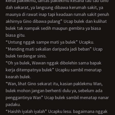
kenal paklekmu, lantas paklekmu kesana tau tau Gino
dah sekarat, ya langsung dibawa kerumah sakit, ya
maunya di rawat inap tapi keadaan rumah sakit penuh
akhirnya Gino dibawa pulang” Ucap bulek dan kulihat
bulek tak nampak sedih maupun gembira ya biasa
biasa gitu.
“Untung nggak sampe mati ya bulek” Ucapku.
“mending mati sekalian daripada jadi beban” Ucap
bulek terdengar sinis.
“Oh ya bulek, Wawan nggak dibolehin sama bapak
kerja ditempatnya bulek” Ucapku sambil menatap
kearah bulek.
“Wan, lihat Gino sekarat itu, kasian paklekmu Wan,
bulek mohon jangan berhenti dulu ya, sebelum ada
penggantinya Wan” Ucap bulek sambil menatap nanar
padaku.
“Haishh iyalah iyalah” Ucapku lesu. bagaimana nggak