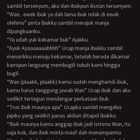
sambil tersenyum, aku dan ibukpun ikutan tersenyum.
“Wan.. ewek ibuk ya dah lama ibuk ndak di ewek
olehmu” pinta ibukku sambil merajuk manja
dipangkuanku.
“Ya udah yuk kekamar buk” Ajakku.
“Ayuk Ayaaaaaaahhhh” Ucap manja ibukku sambil
menarikku menuju kekamar, Setelah berada dikamar
kamipun langsung membugili tubuh kami hingga
bugil.
“Wan (plaakk, plaakk) kamu sudah menghamili ibuk,
kamu harus tanggung jawab Wan” Ucap ibuk dan aku
sedikit tertegun mendengar perkataan ibuk.
“Trus ibuk maunya apa” Ucapku sambil mengelus
pipiku yang sedikit panas akibat ditapol ibukku.
“Ibuk maunya kamu anggap ibuk jadi istrimu Wan, itu
saja kok, dan ibuk minta maaf dah menamparmu