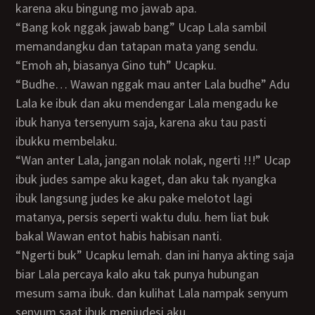
karena aku bingung mo jawab apa.
“Bang kok nggak jawab bang” Ucap Lala sambil
memandangku dan tatapan mata yang sendu.
“Emoh ah, biasanya Gino tuh” Ucapku.
“Budhe… Wawan nggak mau anter Lala budhe” Adu
Lala ke ibuk dan aku mendengar Lala mengadu ke
ibuk hanya tersenyum saja, karena aku tau pasti
ibukku membelaku.
“Wan anter Lala, jangan nolak nolak, ngerti !!!” Ucap
ibuk judes sampe aku kaget, dan aku tak nyangka
ibuk langsung judes ke aku pake melotot lagi
matanya, persis seperti waktu dulu. hem liat buk
bakal Wawan entot habis habisan nanti.
“Ngerti buk” Ucapku lemah. dan ini hanya akting saja
biar Lala percaya kalo aku tak punya hubungan
mesum sama ibuk. dan kulihat Lala nampak senyum
senyum saat ibuk menjudesi aku.