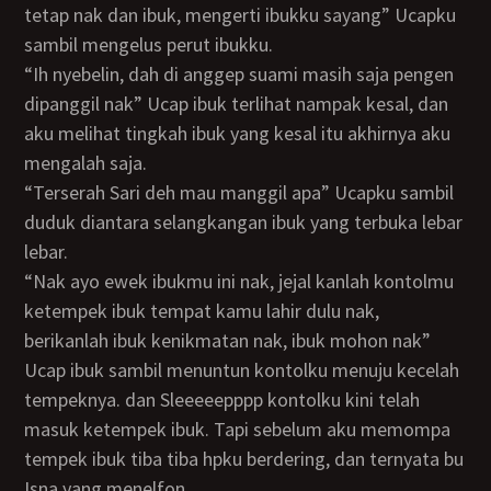
tetap nak dan ibuk, mengerti ibukku sayang” Ucapku
sambil mengelus perut ibukku.
“Ih nyebelin, dah di anggep suami masih saja pengen
dipanggil nak” Ucap ibuk terlihat nampak kesal, dan
aku melihat tingkah ibuk yang kesal itu akhirnya aku
mengalah saja.
“Terserah Sari deh mau manggil apa” Ucapku sambil
duduk diantara selangkangan ibuk yang terbuka lebar
lebar.
“Nak ayo ewek ibukmu ini nak, jejal kanlah kontolmu
ketempek ibuk tempat kamu lahir dulu nak,
berikanlah ibuk kenikmatan nak, ibuk mohon nak”
Ucap ibuk sambil menuntun kontolku menuju kecelah
tempeknya. dan Sleeeeepppp kontolku kini telah
masuk ketempek ibuk. Tapi sebelum aku memompa
tempek ibuk tiba tiba hpku berdering, dan ternyata bu
Isna yang menelfon.