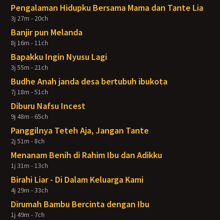
Pengalaman Hidupku Bersama Mama dan Tante Lia
3j 27m - 20ch
Banjir pun Melanda
8j 16m - 11ch
Bapakku Ingin Nyusu Lagi
3j 55m - 21ch
Budhe Anah janda desa bertubuh ibukota
7j 18m - 51ch
Diburu Nafsu Incest
9j 48m - 65ch
Panggilnya Teteh Aja, Jangan Tante
2j 51m - 8ch
Menanam Benih di Rahim Ibu dan Adikku
1j 31m - 13ch
Birahi Liar - Di Dalam Keluarga Kami
4j 29m - 33ch
Dirumah Bambu Bercinta dengan Ibu
1j 49m - 7ch