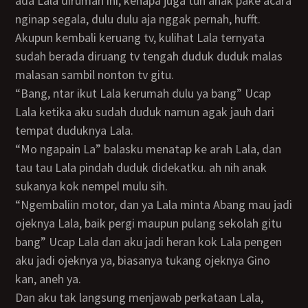
ada Lala dirumah ini, kenapa juga tuh anak pake acara
nginap segala, dulu dulu aja nggak pernah, hufft.
Akupun kembali keruang tv, kulihat Lala ternyata
sudah berada diruang tv tengah duduk duduk malas
malasan sambil nonton tv gitu.
“Bang, ntar ikut Lala kerumah dulu ya bang” Ucap
Lala ketika aku sudah duduk namun agak jauh dari
tempat duduknya Lala.
“Mo ngapain La” balasku menatap ke arah Lala, dan
tau tau Lala pindah duduk didekatku. ah nih anak
sukanya kok nempel mulu sih.
“ngembaliin motor, dan ya Lala minta Abang mau jadi
ojeknya Lala, baik pergi maupun pulang sekolah gitu
bang” Ucap Lala dan aku jadi heran kok Lala pengen
aku jadi ojeknya ya, biasanya tukang ojeknya Gino
kan, aneh ya.
Dan aku tak langsung menjawab perkataan Lala,