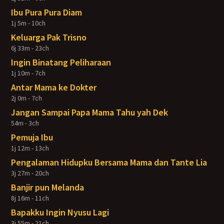
Ibu Pura Pura Diam
1j 5m - 10ch
Keluarga Pak Trisno
6j 33m - 23ch
Ingin Binatang Peliharaan
1j 10m - 7ch
Antar Mama ke Dokter
2j 0m - 7ch
Jangan Sampai Papa Mama Tahu yah Dek
54m - 3ch
Pemuja Ibu
1j 12m - 13ch
Pengalaman Hidupku Bersama Mama dan Tante Lia
3j 27m - 20ch
Banjir pun Melanda
8j 16m - 11ch
Bapakku Ingin Nyusu Lagi
3j 55m - 21ch