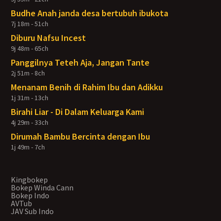
Budhe Anah janda desa bertubuh ibukota
7j 18m - 51ch
Diburu Nafsu Incest
9j 48m - 65ch
Panggilnya Teteh Aja, Jangan Tante
2j 51m - 8ch
Menanam Benih di Rahim Ibu dan Adikku
1j 31m - 13ch
Birahi Liar - Di Dalam Keluarga Kami
4j 29m - 33ch
Dirumah Bambu Bercinta dengan Ibu
1j 49m - 7ch
Kingbokep
Bokep Winda Cann
Bokep Indo
AVTub
JAV Sub Indo