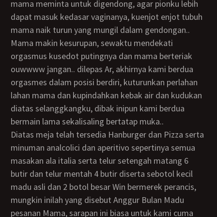
mama meminta untuk digendong, agar pionku lebih
dapat masuk kedasar vaginanya, kuenjot enjot tubuh
mama naik turun yang mungil dalam gendongan..
mama makin kesurupan, sewaktu mendekati
orgasmus kusedot putingnya dan mama berteriak
ouwwww jangan.. dilepas Ar, akhirnya kami berdua
orgasmes dalam posisi berdiri, kuturunkan perlahan
lahan mama dan kupindahkan kebak air dan kudukan
diatas selanggkangku, dibak inipun kami berdua
bermain lama sekalisaling bertatap muka..
Diatas meja telah tersedia Hanburger dan Pizza serta
minuman analcolici dan aperitivo sepertinya semua
masakan ala italia serta telur setengah matang 6
butir dan telur mentah 4 butir diserta sebotol kecil
madu asli dan 2 botol besar Win bermerek perancis,
mungkin inilah yang disebut Anggur Bulan Madu
pesanan Mama, sarapan ini biasa untuk kami cuma