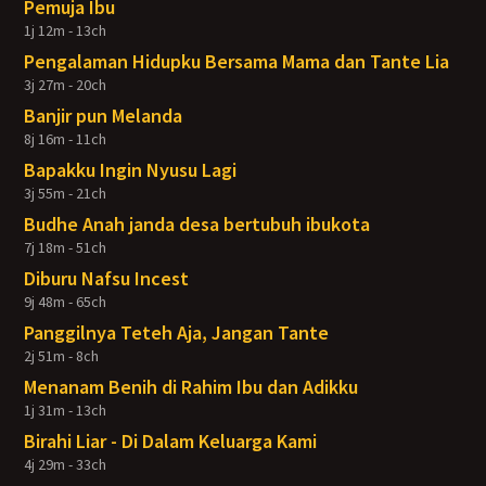
Pemuja Ibu
1j 12m - 13ch
Pengalaman Hidupku Bersama Mama dan Tante Lia
3j 27m - 20ch
Banjir pun Melanda
8j 16m - 11ch
Bapakku Ingin Nyusu Lagi
3j 55m - 21ch
Budhe Anah janda desa bertubuh ibukota
7j 18m - 51ch
Diburu Nafsu Incest
9j 48m - 65ch
Panggilnya Teteh Aja, Jangan Tante
2j 51m - 8ch
Menanam Benih di Rahim Ibu dan Adikku
1j 31m - 13ch
Birahi Liar - Di Dalam Keluarga Kami
4j 29m - 33ch